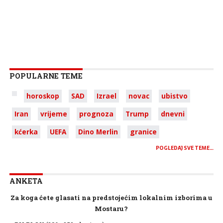
POPULARNE TEME
horoskop
SAD
Izrael
novac
ubistvo
Iran
vrijeme
prognoza
Trump
dnevni
kćerka
UEFA
Dino Merlin
granice
POGLEDAJ SVE TEME…
ANKETA
Za koga ćete glasati na predstojećim lokalnim izborima u
Mostaru?