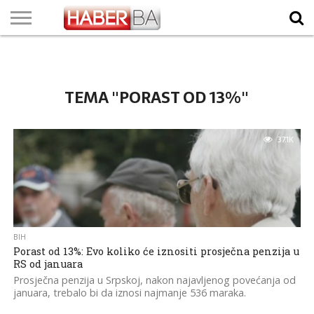
VIJESTI
BIZNIS
SPORT
SHOWBIZ
LIFESTYLE
SCI-
AUTO
ZANIMLJIVOSTI
FOTO
VIDEO
TV
VREMENSKA
STANJE NA
KURSNA
O
MARKETING
IMPRESSUM
KONTAKT
TECH
PROGRAM
PROGNOZA
PUTEVIMA
LISTA
NAMA
TEMA "PORAST OD 13%"
37.1K
BIH
Porast od 13%: Evo koliko će iznositi prosječna penzija u
RS od januara
Prosječna penzija u Srpskoj, nakon najavljenog povećanja od
januara, trebalo bi da iznosi najmanje 536 maraka.