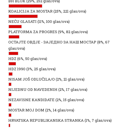
BH BLOK
(29%, 252 glas/ova)
KOALICIJA ZA MOSTAR
(25%, 221 glas/ova)
NEĆU GLASATI
(11%, 100 glas/ova)
PLATFORMA ZA PROGRES
(9%, 82 glas/ova)
ОСТАЈТЕ ОВДЈЕ - ЗАЈЕДНО ЗА НАШ МОСТАР
(8%, 67
glas/ova)
HDZ
(6%, 50 glas/ova)
HDZ 1990
(3%, 25 glas/ova)
NISAM JOŠ ODLUČILA/O
(2%, 21 glas/ova)
NIJEDNU OD NAVEDENIH
(2%, 17 glas/ova)
NEZAVISNE KANDIDATE
(2%, 15 glas/ova)
MOSTAR MOJ DOM
(2%, 14 glas/ova)
HRVATSKA REPUBLIKANSKA STRANKA
(1%, 7 glas/ova)