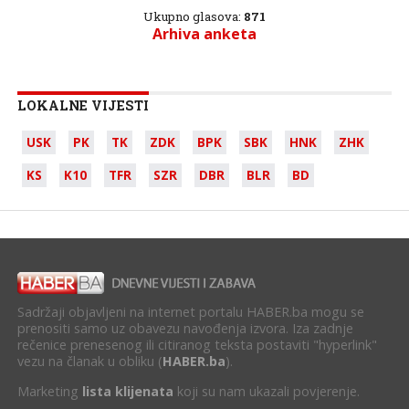
Ukupno glasova:
871
Arhiva anketa
LOKALNE VIJESTI
USK
PK
TK
ZDK
BPK
SBK
HNK
ZHK
KS
K10
TFR
SZR
DBR
BLR
BD
Sadržaji objavljeni na internet portalu HABER.ba mogu se
prenositi samo uz obavezu navođenja izvora. Iza zadnje
rečenice prenesenog ili citiranog teksta postaviti "hyperlink"
vezu na članak u obliku (
HABER.ba
).
Marketing
lista klijenata
koji su nam ukazali povjerenje.