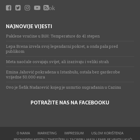
ok
NAJNOVIJE VIJESTI
Paklene vrućine u BiH: Temperature do 41 stepen
Lepa Brena izvela svoj legendarni pokret, a onda pala pred
publikom
Meta naočale osvajaju svijet, ali izazivaju i veliki strah
Emina Jahović pokradena u Istanbulu, ostala bez garderobe
vrijedne 50.000 eura
Ovo je Šefik Nadarević kojeg je usmrtio sugrađanin u Cazinu
POTRAŽITE NAS NA FACEBOOKU
O NAMA
MARKETING
IMPRESSUM
USLOVI KORIŠTENJA
PRONAĐENI NESTALI TINEJDŽERI U ZAGREBU: MAJA I EMIR SE VRATILI KUĆI