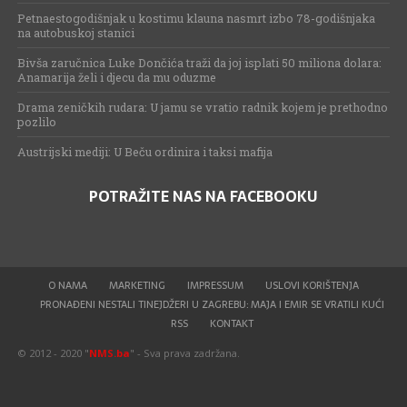
Petnaestogodišnjak u kostimu klauna nasmrt izbo 78-godišnjaka
na autobuskoj stanici
Bivša zaručnica Luke Dončića traži da joj isplati 50 miliona dolara:
Anamarija želi i djecu da mu oduzme
Drama zeničkih rudara: U jamu se vratio radnik kojem je prethodno
pozlilo
Austrijski mediji: U Beču ordinira i taksi mafija
POTRAŽITE NAS NA FACEBOOKU
O NAMA
MARKETING
IMPRESSUM
USLOVI KORIŠTENJA
PRONAĐENI NESTALI TINEJDŽERI U ZAGREBU: MAJA I EMIR SE VRATILI KUĆI
RSS
KONTAKT
© 2012 - 2020 "
NMS.ba
" - Sva prava zadržana.