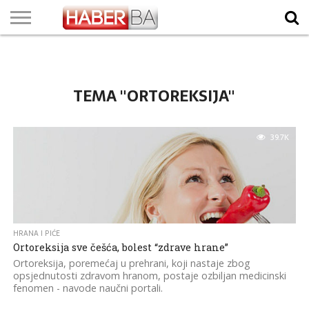
VIJESTI
BIZNIS
SPORT
SHOWBIZ
LIFESTYLE
SCI-
AUTO
ZANIMLJIVOSTI
FOTO
VIDEO
TV
VREMENSKA
STANJE NA
KURSNA
O
MARKETING
IMPRESSUM
KONTAKT
TECH
PROGRAM
PROGNOZA
PUTEVIMA
LISTA
NAMA
TEMA "ORTOREKSIJA"
39.7K
HRANA I PIĆE
Ortoreksija sve češća, bolest “zdrave hrane”
Ortoreksija, poremećaj u prehrani, koji nastaje zbog
opsjednutosti zdravom hranom, postaje ozbiljan medicinski
fenomen - navode naučni portali.