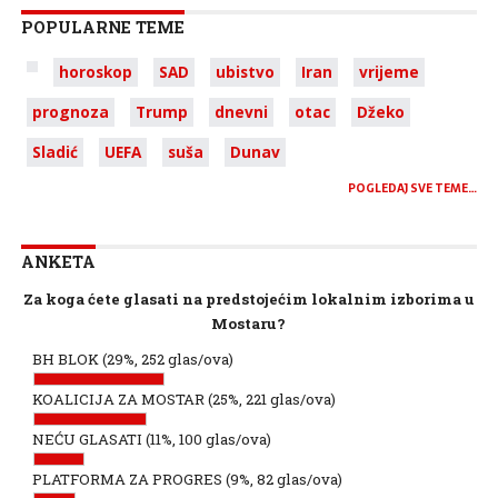
POPULARNE TEME
horoskop
SAD
ubistvo
Iran
vrijeme
prognoza
Trump
dnevni
otac
Džeko
Sladić
UEFA
suša
Dunav
POGLEDAJ SVE TEME…
ANKETA
Za koga ćete glasati na predstojećim lokalnim izborima u
Mostaru?
BH BLOK
(29%, 252 glas/ova)
KOALICIJA ZA MOSTAR
(25%, 221 glas/ova)
NEĆU GLASATI
(11%, 100 glas/ova)
PLATFORMA ZA PROGRES
(9%, 82 glas/ova)