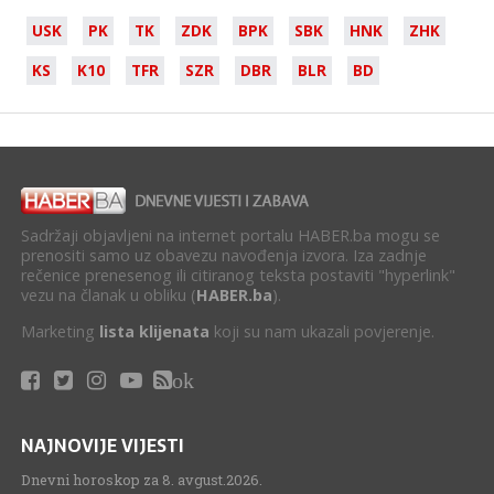
USK
PK
TK
ZDK
BPK
SBK
HNK
ZHK
KS
K10
TFR
SZR
DBR
BLR
BD
Sadržaji objavljeni na internet portalu HABER.ba mogu se
prenositi samo uz obavezu navođenja izvora. Iza zadnje
rečenice prenesenog ili citiranog teksta postaviti "hyperlink"
vezu na članak u obliku (
HABER.ba
).
Marketing
lista klijenata
koji su nam ukazali povjerenje.
ok
NAJNOVIJE VIJESTI
Dnevni horoskop za 8. avgust.2026.