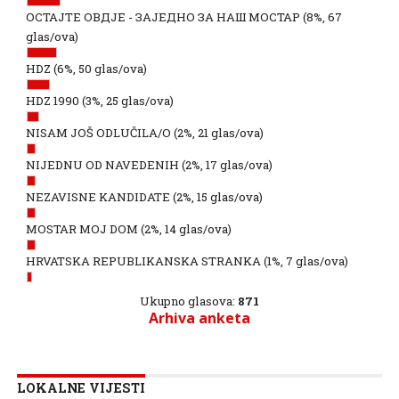
ОСТАЈТЕ ОВДЈЕ - ЗАЈЕДНО ЗА НАШ МОСТАР
(8%, 67
glas/ova)
HDZ
(6%, 50 glas/ova)
HDZ 1990
(3%, 25 glas/ova)
NISAM JOŠ ODLUČILA/O
(2%, 21 glas/ova)
NIJEDNU OD NAVEDENIH
(2%, 17 glas/ova)
NEZAVISNE KANDIDATE
(2%, 15 glas/ova)
MOSTAR MOJ DOM
(2%, 14 glas/ova)
HRVATSKA REPUBLIKANSKA STRANKA
(1%, 7 glas/ova)
Ukupno glasova:
871
Arhiva anketa
LOKALNE VIJESTI