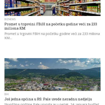
BIZNEWS
Promet u trgovini FBiH na početku godine veći za 233
miliona KM
Promet u trgovini FBiH na početku godine veći za 233 miliona
KM...
33.5K
BIH
Još jedna općina u RS: Pale uvode neradnu nedjelju
Skupština opštine Pale usvojila je u petak, 24. januara budžet