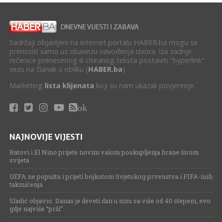
Sadržaji objavljeni na internet portalu HABER.ba mogu se
prenositi samo uz obavezu navođenja izvora. Iza zadnje
rečenice prenesenog ili citiranog teksta postaviti "hyperlink"
vezu na članak u obliku (
HABER.ba
).
Marketing
lista klijenata
koji su nam ukazali povjerenje.
ok
NAJNOVIJE VIJESTI
Ratovi i El Nino prijete novim valom poskupljenja hrane širom
svijeta
UEFA ne popušta i prijeti bojkotom Svjetskog prvenstva i FIFA-inih
takmičenja
Sladić objavio: Danas je deveti dan u nizu sa više od 40 stepeni, evo
gdje najviše “prži”