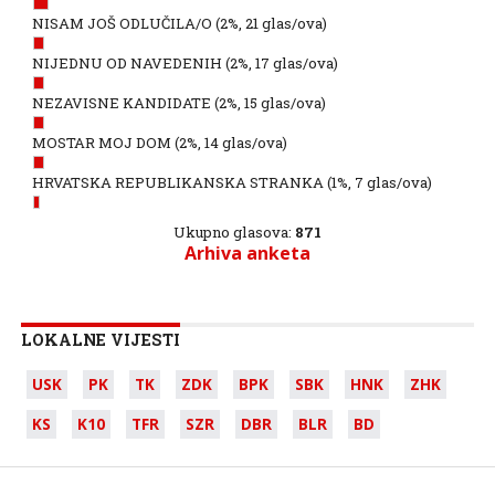
NISAM JOŠ ODLUČILA/O
(2%, 21 glas/ova)
NIJEDNU OD NAVEDENIH
(2%, 17 glas/ova)
NEZAVISNE KANDIDATE
(2%, 15 glas/ova)
MOSTAR MOJ DOM
(2%, 14 glas/ova)
HRVATSKA REPUBLIKANSKA STRANKA
(1%, 7 glas/ova)
Ukupno glasova:
871
Arhiva anketa
LOKALNE VIJESTI
USK
PK
TK
ZDK
BPK
SBK
HNK
ZHK
KS
K10
TFR
SZR
DBR
BLR
BD