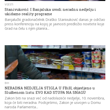
VIJESTI
Stanivuković: I Banjaluka uvodi neradnu nedjelju i
ukidamo reality programe
Banjalučki gradonačelnik Draško Stanivuković danas je održao
press konferenciju na kojoj je javnosti predložio novitete koje
Grad na čelu s njim planira...
75.3K
BIH
NERADNA NEDJELJA STIGLA U FBiH, objavljeno u
Službenom listu: EVO KAD STUPA NA SNAGU
Zakon biti na snazi već od nadolazeće nedjelje, 10. novembra,
koja će biti neradna. Podsjetimo, Zakon je usvojen u Domu
naroda Parlamenta...