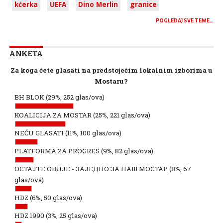
kćerka
UEFA
Dino Merlin
granice
POGLEDAJ SVE TEME…
ANKETA
Za koga ćete glasati na predstojećim lokalnim izborima u
Mostaru?
BH BLOK
(29%, 252 glas/ova)
KOALICIJA ZA MOSTAR
(25%, 221 glas/ova)
NEĆU GLASATI
(11%, 100 glas/ova)
PLATFORMA ZA PROGRES
(9%, 82 glas/ova)
ОСТАЈТЕ ОВДЈЕ - ЗАЈЕДНО ЗА НАШ МОСТАР
(8%, 67
glas/ova)
HDZ
(6%, 50 glas/ova)
HDZ 1990
(3%, 25 glas/ova)