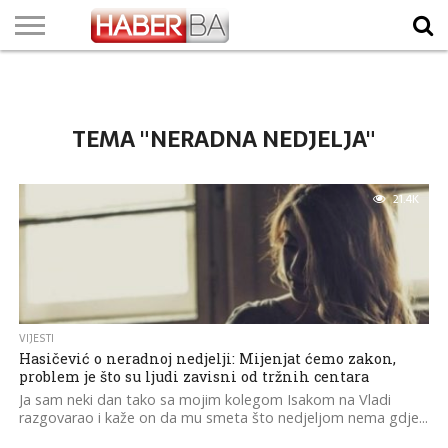
VIJESTI
BIZNIS
SPORT
SHOWBIZ
LIFESTYLE
SCI-
AUTO
ZANIMLJIVOSTI
FOTO
VIDEO
TV
VREMENSKA
STANJE NA
KURSNA
O
MARKETING
IMPRESSUM
KONTAKT
TECH
PROGRAM
PROGNOZA
PUTEVIMA
LISTA
NAMA
TEMA "NERADNA NEDJELJA"
21.4K
VIJESTI
Hasičević o neradnoj nedjelji: Mijenjat ćemo zakon,
problem je što su ljudi zavisni od tržnih centara
Ja sam neki dan tako sa mojim kolegom Isakom na Vladi
razgovarao i kaže on da mu smeta što nedjeljom nema gdje...