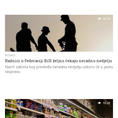
34.7K
POSAO
Radnici u Federaciji BiH željno čekaju neradnu nedjelju
Nacrt zakona koji predviđa neradnu nedjelju uskoro će u javnu
raspravu.
55.2K