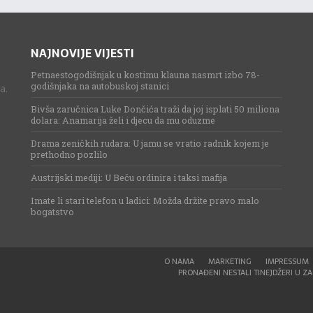
NAJNOVIJE VIJESTI
Petnaestogodišnjak u kostimu klauna nasmrt izbo 78-
godišnjaka na autobuskoj stanici
a.
Bivša zaručnica Luke Dončića traži da joj isplati 50 miliona
dolara: Anamarija želi i djecu da mu oduzme
Drama zeničkih rudara: U jamu se vratio radnik kojem je
prethodno pozlilo
Austrijski mediji: U Beču ordinira i taksi mafija
Imate li stari telefon u ladici: Možda držite pravo malo
bogatstvo
O NAMA
MARKETING
IMPRESSUM
PRONAĐENI NESTALI TINEJDŽERI U ZAG