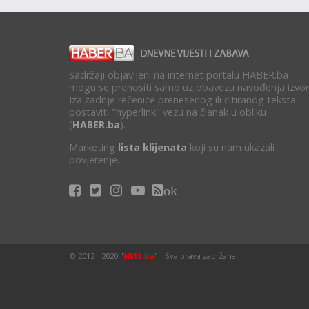
Sadržaji objavljeni na internet portalu HABER.ba
mogu se prenositi samo uz obavezu navođenja izvor
Iza zadnje rečenice prenesenog ili citiranog teksta
postaviti "hyperlink" vezu na članak u obliku
(
HABER.ba
).
Marketing
lista klijenata
koji su nam ukazali
povjerenje.
ok
© 2012 - 2020 "
NMS.ba
" - Sva prava zadržana.