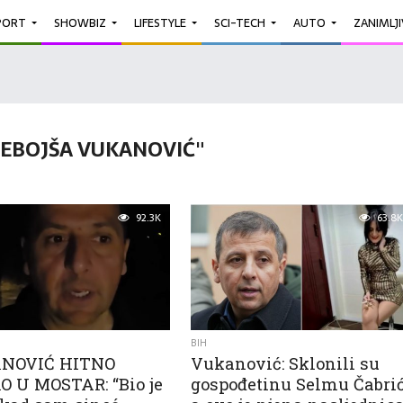
PORT
SHOWBIZ
LIFESTYLE
SCI-TECH
AUTO
ZANIMLJ
EBOJŠA VUKANOVIĆ"
92.3K
63.8K
BIH
NOVIĆ HITNO
Vukanović: Sklonili su
O U MOSTAR: “Bio je
gospođetinu Selmu Čabrić