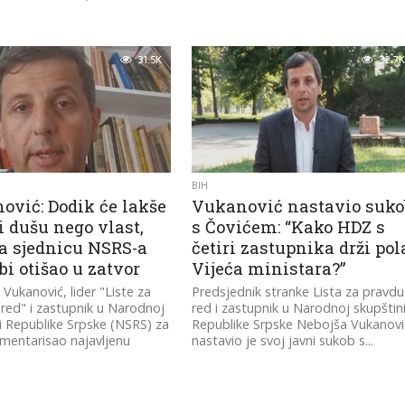
31.5K
32.7K
BIH
ović: Dodik će lakše
Vukanović nastavio suko
i dušu nego vlast,
s Čovićem: “Kako HDZ s
a sjednicu NSRS-a
četiri zastupnika drži pol
bi otišao u zatvor
Vijeća ministara?”
Vukanović, lider "Liste za
Predsjednik stranke Lista za pravdu 
 red" i zastupnik u Narodnoj
red i zastupnik u Narodnoj skupštin
i Republike Srpske (NSRS) za
Republike Srpske Nebojša Vukanovi
mentarisao najavljenu
nastavio je svoj javni sukob s...
..