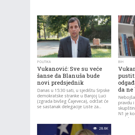
83.1K
POLITIKA
BIH
Vukanović: Sve su veće
Vukan
šanse da Blanuša bude
pustit
novi predsjednik
odgađ
da ne 
Danas u 15:30 sati, u sjedištu Srpske
demokratske stranke u Banjoj Luci
Nebojša 
(zgrada bivšeg Čajeveca), održat će
pravdu i
se sastanak delegacije Liste za...
skupštin
N1 je ko
posebnu.
28.8K