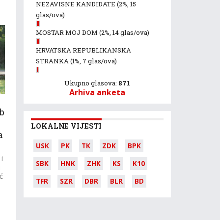
NEZAVISNE KANDIDATE
(2%, 15
glas/ova)
MOSTAR MOJ DOM
(2%, 14 glas/ova)
HRVATSKA REPUBLIKANSKA
STRANKA
(1%, 7 glas/ova)
Ukupno glasova:
871
Arhiva anketa
b
LOKALNE VIJESTI
a
USK
PK
TK
ZDK
BPK
i
SBK
HNK
ZHK
KS
K10
i
ć
TFR
SZR
DBR
BLR
BD