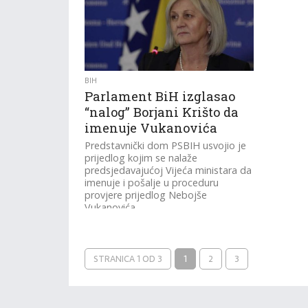
BIH
Parlament BiH izglasao
“nalog” Borjani Krišto da
imenuje Vukanovića
Predstavnički dom PSBIH usvojio je
prijedlog kojim se nalaže
predsjedavajućoj Vijeća ministara da
imenuje i pošalje u proceduru
provjere prijedlog Nebojše
Vukanovića...
STRANICA 1 OD 3
1
2
3