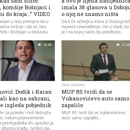
kad sam sinoć
a ovo je njena nasljednica
, komšije Bošnjaci i
imala 38 glasova u Doboju
du do kraja…” VIDEO
o njoj ne znamo ništa
jedan u nizu primjera da u
Da li će učiteljica Irena iz Doboja bit
ema mržnje i da se, bez
najveće iznenađenje i hit u Vladi, ko
, Srbi i Bošnjaci u Mostaru
je i na kojoj način nju predložio...
34.8K
22.5K
CRNA HRONIKA
ović: Dodik i Karan
MUP RS tvrdi da se
ali kao na sahrani,
Vukanovićevo auto samo
e izgleda pobjednik
zapalilo
ste za pravdu i red Nebojša
MUP RS tvrdi da se Vukanovićevo
ć, nakon prijevremenih
auto samo zapalilo...
a predsjednika RS optužio je
izbornu krađu, tvrdeći da...