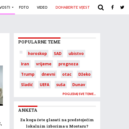
IVOSTI
FOTO
VIDEO
DOHABERITE VIJEST
ARHIVA
POPULARNE TEME
horoskop
SAD
ubistvo
Iran
vrijeme
prognoza
Trump
dnevni
otac
Džeko
Sladić
UEFA
suša
Dunav
POGLEDAJ SVE TEME…
ANKETA
Za koga ćete glasati na predstojećim
,
lokalnim izborima u Mostaru?