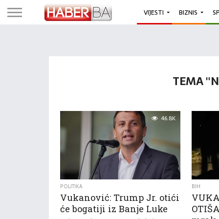
VIJESTI
BIZNIS
S
TEMA "N
46.8K
POLITIKA
BIH
Vukanović: Trump Jr. otići
VUKA
će bogatiji iz Banje Luke
OTIŠA