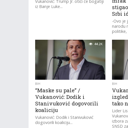
mrak 
Vukanović: Trump Jr. otići će bogatiji
iz Banje Luke...
stigao
Srbi i
-Ovo je 
narodu n
politike
skupa...
44.2K
BIH
BIH
“Maske su pale” /
Vukan
Vukanović: Dodik i
izgled
Stanivuković dogovorili
tako n
koaliciju
Lider Li
Vukanovi
Vukanović: Dodik i Stanivuković
izbora z
dogovorili koaliciju...
SNSD za 