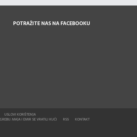
POTRAŽITE NAS NA FACEBOOKU
USLOVI KORIŠTENJA
REBU: MAJA I EMIR SE VRATILI KUĆI
RSS
KONTAKT