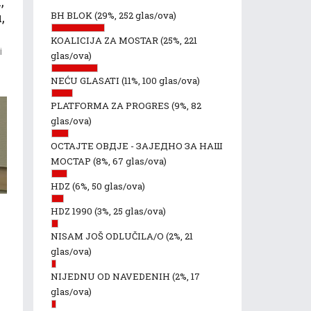
,
,
BH BLOK
(29%, 252 glas/ova)
KOALICIJA ZA MOSTAR
(25%, 221
i
glas/ova)
NEĆU GLASATI
(11%, 100 glas/ova)
PLATFORMA ZA PROGRES
(9%, 82
glas/ova)
ОСТАЈТЕ ОВДЈЕ - ЗАЈЕДНО ЗА НАШ
МОСТАР
(8%, 67 glas/ova)
HDZ
(6%, 50 glas/ova)
HDZ 1990
(3%, 25 glas/ova)
NISAM JOŠ ODLUČILA/O
(2%, 21
glas/ova)
NIJEDNU OD NAVEDENIH
(2%, 17
glas/ova)