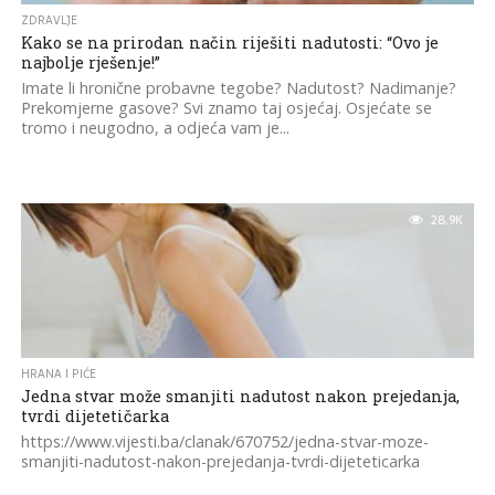
ZDRAVLJE
Kako se na prirodan način riješiti nadutosti: “Ovo je
najbolje rješenje!”
Imate li hronične probavne tegobe? Nadutost? Nadimanje?
Prekomjerne gasove? Svi znamo taj osjećaj. Osjećate se
tromo i neugodno, a odjeća vam je...
28.9K
HRANA I PIĆE
Jedna stvar može smanjiti nadutost nakon prejedanja,
tvrdi dijetetičarka
https://www.vijesti.ba/clanak/670752/jedna-stvar-moze-
smanjiti-nadutost-nakon-prejedanja-tvrdi-dijeteticarka