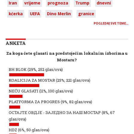
Iran
vrijeme
prognoza
Trump
dnevni
kćerka
UEFA
Dino Merlin
granice
POGLEDAJ SVE TEME…
ANKETA
Za koga ćete glasati na predstojećim lokalnim izborima u
Mostaru?
BH BLOK
(29%, 252 glas/ova)
KOALICIJA ZA MOSTAR
(25%, 221 glas/ova)
NEĆU GLASATI
(11%, 100 glas/ova)
PLATFORMA ZA PROGRES
(9%, 82 glas/ova)
ОСТАЈТЕ ОВДЈЕ - ЗАЈЕДНО ЗА НАШ МОСТАР
(8%, 67
glas/ova)
HDZ
(6%, 50 glas/ova)