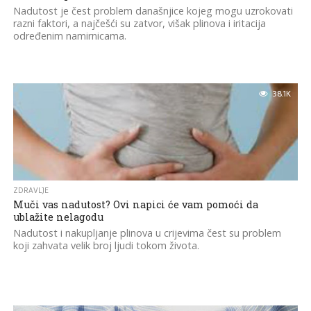
Nadutost je čest problem današnjice kojeg mogu uzrokovati
razni faktori, a najčešći su zatvor, višak plinova i iritacija
određenim namirnicama.
38.1K
ZDRAVLJE
Muči vas nadutost? Ovi napici će vam pomoći da
ublažite nelagodu
Nadutost i nakupljanje plinova u crijevima čest su problem
koji zahvata velik broj ljudi tokom života.