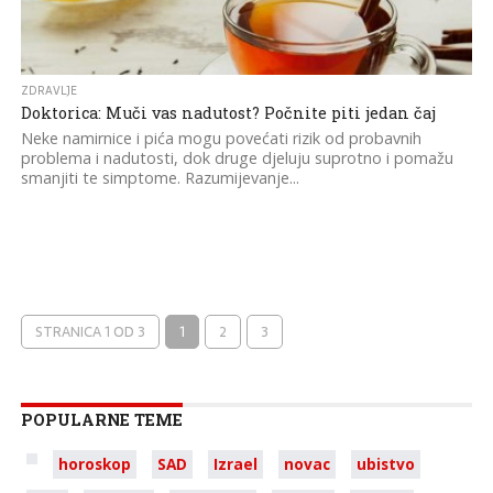
ZDRAVLJE
Doktorica: Muči vas nadutost? Počnite piti jedan čaj
Neke namirnice i pića mogu povećati rizik od probavnih
problema i nadutosti, dok druge djeluju suprotno i pomažu
smanjiti te simptome. Razumijevanje...
STRANICA 1 OD 3
1
2
3
POPULARNE TEME
horoskop
SAD
Izrael
novac
ubistvo