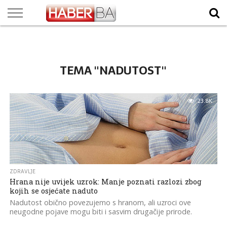
VIJESTI
BIZNIS
SPORT
SHOWBIZ
LIFESTYLE
SCI-
AUTO
ZANIMLJIVOSTI
FOTO
VIDEO
TV
VREMENSKA
STANJE NA
KURSNA
O
MARKETING
IMPRESSUM
KONTAKT
TECH
PROGRAM
PROGNOZA
PUTEVIMA
LISTA
NAMA
TEMA "NADUTOST"
23.8K
ZDRAVLJE
Hrana nije uvijek uzrok: Manje poznati razlozi zbog
kojih se osjećate naduto
Nadutost obično povezujemo s hranom, ali uzroci ove
neugodne pojave mogu biti i sasvim drugačije prirode.