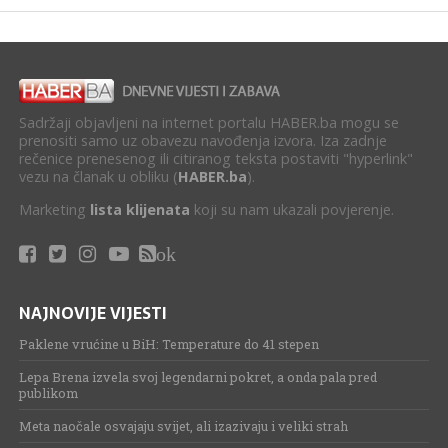
Sadržaji objavljeni na internet portalu HABER.ba mogu se
prenositi samo uz obavezu navođenja izvora. Iza zadnje
rečenice prenesenog ili citiranog teksta postaviti "hyperlink"
vezu na članak u obliku (
HABER.ba
).
Marketing
lista klijenata
koji su nam ukazali povjerenje.
ok
NAJNOVIJE VIJESTI
Paklene vrućine u BiH: Temperature do 41 stepen
Lepa Brena izvela svoj legendarni pokret, a onda pala pred
publikom
Meta naočale osvajaju svijet, ali izazivaju i veliki strah