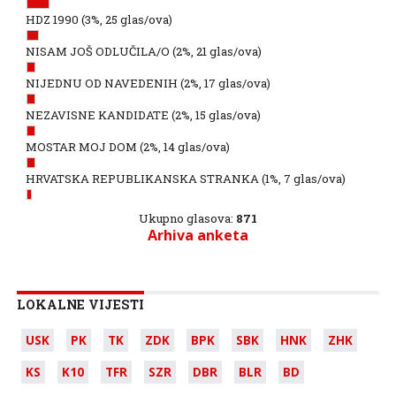
HDZ 1990
(3%, 25 glas/ova)
NISAM JOŠ ODLUČILA/O
(2%, 21 glas/ova)
NIJEDNU OD NAVEDENIH
(2%, 17 glas/ova)
NEZAVISNE KANDIDATE
(2%, 15 glas/ova)
MOSTAR MOJ DOM
(2%, 14 glas/ova)
HRVATSKA REPUBLIKANSKA STRANKA
(1%, 7 glas/ova)
Ukupno glasova:
871
Arhiva anketa
LOKALNE VIJESTI
USK
PK
TK
ZDK
BPK
SBK
HNK
ZHK
KS
K10
TFR
SZR
DBR
BLR
BD