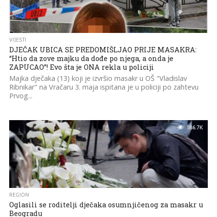
VIJESTI
DJEČAK UBICA SE PREDOMIŠLJAO PRIJE MASAKRA:
“Htio da zove majku da dođe po njega, a onda je
ZAPUCAO”! Evo šta je ONA rekla u policiji
Majka dječaka (13) koji je izvršio masakr u OŠ "Vladislav
Ribnikar" na Vračaru 3. maja ispitana je u policiji po zahtevu
Prvog...
186.7K
REGION
Oglasili se roditelji dječaka osumnjičenog za masakr u
Beogradu