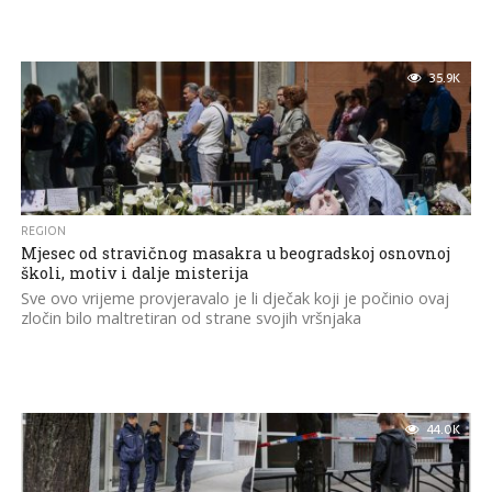
35.9K
REGION
Mjesec od stravičnog masakra u beogradskoj osnovnoj
školi, motiv i dalje misterija
Sve ovo vrijeme provjeravalo je li dječak koji je počinio ovaj
zločin bilo maltretiran od strane svojih vršnjaka
44.0K