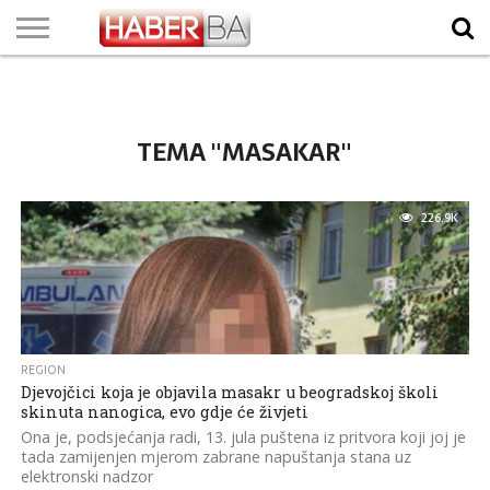
VIJESTI
BIZNIS
SPORT
SHOWBIZ
LIFESTYLE
SCI-
AUTO
ZANIMLJIVOSTI
FOTO
VIDEO
TV
VREMENSKA
STANJE NA
KURSNA
O
MARKETING
IMPRESSUM
KONTAKT
TECH
PROGRAM
PROGNOZA
PUTEVIMA
LISTA
NAMA
TEMA "MASAKAR"
226.9K
REGION
Djevojčici koja je objavila masakr u beogradskoj školi
skinuta nanogica, evo gdje će živjeti
Ona je, podsjećanja radi, 13. jula puštena iz pritvora koji joj je
tada zamijenjen mjerom zabrane napuštanja stana uz
elektronski nadzor