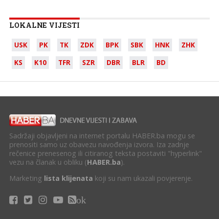
LOKALNE VIJESTI
USK
PK
TK
ZDK
BPK
SBK
HNK
ZHK
KS
K10
TFR
SZR
DBR
BLR
BD
Sadržaji objavljeni na internet portalu HABER.ba mogu se
prenositi samo uz obavezu navođenja izvora. Iza zadnje
rečenice prenesenog ili citiranog teksta postaviti "hyperlink"
vezu na članak u obliku (
HABER.ba
).
Marketing
lista klijenata
koji su nam ukazali povjerenje.
ok