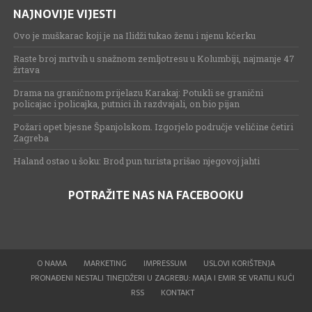
NAJNOVIJE VIJESTI
Ovo je muškarac koji je na Ilidži tukao ženu i njenu kćerku
Raste broj mrtvih u snažnom zemljotresu u Kolumbiji, najmanje 47
žrtava
Drama na graničnom prijelazu Karakaj: Potukli se granični
policajac i policajka, putnici ih razdvajali, on bio pijan
Požari opet bjesne Španjolskom. Izgorjelo područje veličine četiri
Zagreba
Haland ostao u šoku: Brod pun turista prišao njegovoj jahti
POTRAŽITE NAS NA FACEBOOKU
O NAMA
MARKETING
IMPRESSUM
USLOVI KORIŠTENJA
PRONAĐENI NESTALI TINEJDŽERI U ZAGREBU: MAJA I EMIR SE VRATILI KUĆI
RSS
KONTAKT