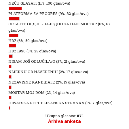
NEĆU GLASATI
(11%, 100 glas/ova)
PLATFORMA ZA PROGRES
(9%, 82 glas/ova)
ОСТАЈТЕ ОВДЈЕ - ЗАЈЕДНО ЗА НАШ МОСТАР
(8%, 67
glas/ova)
HDZ
(6%, 50 glas/ova)
HDZ 1990
(3%, 25 glas/ova)
NISAM JOŠ ODLUČILA/O
(2%, 21 glas/ova)
NIJEDNU OD NAVEDENIH
(2%, 17 glas/ova)
NEZAVISNE KANDIDATE
(2%, 15 glas/ova)
MOSTAR MOJ DOM
(2%, 14 glas/ova)
HRVATSKA REPUBLIKANSKA STRANKA
(1%, 7 glas/ova)
Ukupno glasova:
871
Arhiva anketa