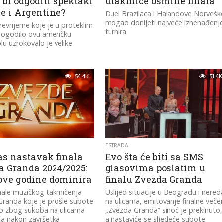
bi odgoditi spektakl
utakmice osmine finala
je i Argentine?
Duel Brazilaca i Halandove Norvešk
mogao donijeti najveće iznenađenj
evrijeme koje je u proteklim
turnira
pogodilo ovu američku
u uzrokovalo je velike
54.4K
51.4K
ESTRADA
as nastavak finala
Evo šta će biti sa SMS
a Granda 2024/2025:
glasovima poslatim u
 ove godine dominira
finalu Zvezda Granda
inale muzičkog takmičenja
Uslijed situacije u Beogradu i nered
randa koje je prošle subote
na ulicama, emitovanje finalne večer
to zbog sukoba na ulicama
„Zvezda Granda“ sinoć je prekinuto
a nakon završetka
a nastaviće se sljedeće subote.