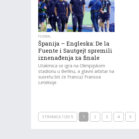
FUDBAL
Španija – Engleska: De la
Fuente i Sautgejt spremili
iznenađenja za finale
Utakmica se igra na Olimpijskom
stadionu u Berlinu, a glavni arbitar na
susretu bit će Francuz Fransoa
Leteksije
STRANICA 1 OD 5
1
2
3
4
5