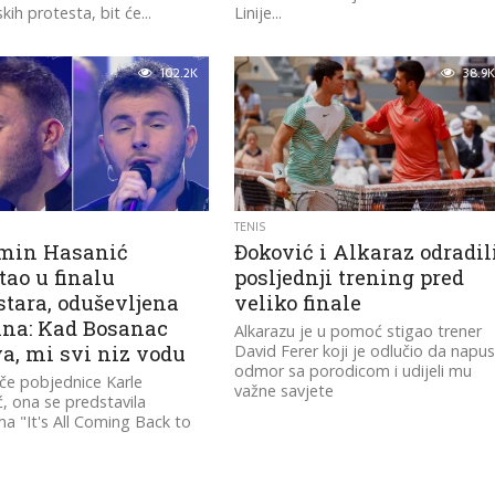
ih protesta, bit će...
Linije...
102.2K
38.9K
TENIS
min Hasanić
Đoković i Alkaraz odradil
tao u finalu
posljednji trening pred
stara, oduševljena
veliko finale
ina: Kad Bosanac
Alkarazu je u pomoć stigao trener
a, mi svi niz vodu
David Ferer koji je odlučio da napus
odmor sa porodicom i udijeli mu
iče pobjednice Karle
važne savjete
ć, ona se predstavila
 "It's All Coming Back to
Selin Dion i "Suza za...