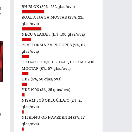
BH BLOK
(29%, 252 glas/ova)
e
e
KOALICIJA ZA MOSTAR
(25%, 221
glas/ova)
NEĆU GLASATI
(11%, 100 glas/ova)
PLATFORMA ZA PROGRES
(9%, 82
glas/ova)
ОСТАЈТЕ ОВДЈЕ - ЗАЈЕДНО ЗА НАШ
МОСТАР
(8%, 67 glas/ova)
HDZ
(6%, 50 glas/ova)
HDZ 1990
(3%, 25 glas/ova)
NISAM JOŠ ODLUČILA/O
(2%, 21
glas/ova)
a
NIJEDNU OD NAVEDENIH
(2%, 17
i
glas/ova)
,