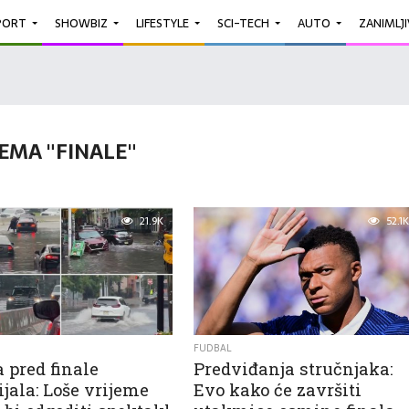
PORT
SHOWBIZ
LIFESTYLE
SCI-TECH
AUTO
ZANIMLJ
EMA "FINALE"
21.9K
52.1K
FUDBAL
 pred finale
Predviđanja stručnjaka:
jala: Loše vrijeme
Evo kako će završiti