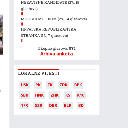
NEZAVISNE KANDIDATE
(2%, 15
glas/ova)
MOSTAR MOJ DOM
(2%, 14 glas/ova)
HRVATSKA REPUBLIKANSKA
STRANKA
(1%, 7 glas/ova)
Ukupno glasova:
871
Arhiva anketa
i
LOKALNE VIJESTI
USK
PK
TK
ZDK
BPK
ti
SBK
HNK
ZHK
KS
K10
TFR
SZR
DBR
BLR
BD