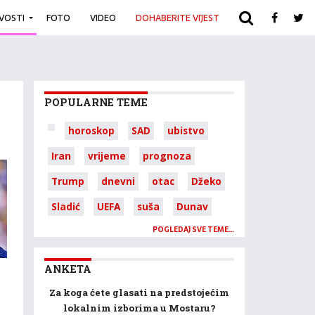
IVOSTI
FOTO
VIDEO
DOHABERITE VIJEST
ARHIVA
POPULARNE TEME
horoskop
SAD
ubistvo
Iran
vrijeme
prognoza
Trump
dnevni
otac
Džeko
Sladić
UEFA
suša
Dunav
POGLEDAJ SVE TEME…
ANKETA
Za koga ćete glasati na predstojećim
lokalnim izborima u Mostaru?