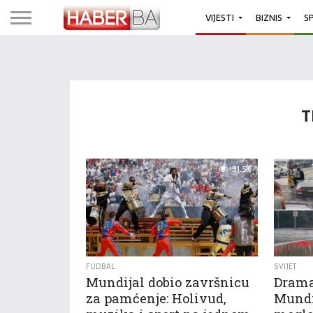
VIJESTI
BIZNIS
S
T
31.5K
FUDBAL
SVIJET
Mundijal dobio završnicu
Drama
za pamćenje: Holivud,
Mundi