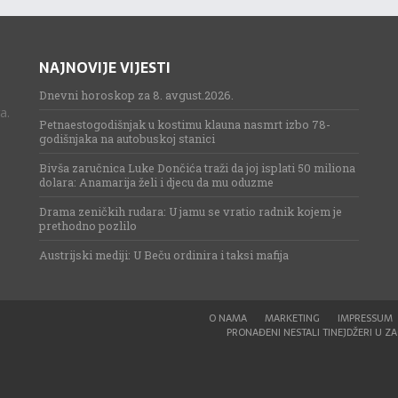
NAJNOVIJE VIJESTI
Dnevni horoskop za 8. avgust.2026.
a.
Petnaestogodišnjak u kostimu klauna nasmrt izbo 78-
godišnjaka na autobuskoj stanici
Bivša zaručnica Luke Dončića traži da joj isplati 50 miliona
dolara: Anamarija želi i djecu da mu oduzme
Drama zeničkih rudara: U jamu se vratio radnik kojem je
prethodno pozlilo
Austrijski mediji: U Beču ordinira i taksi mafija
O NAMA
MARKETING
IMPRESSUM
PRONAĐENI NESTALI TINEJDŽERI U ZAG