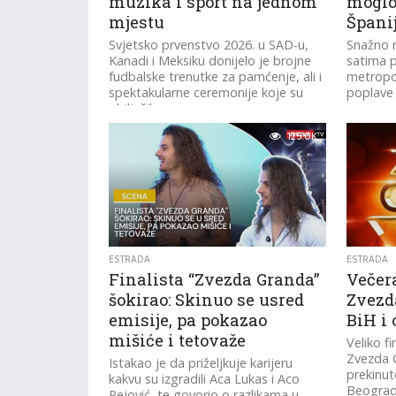
muzika i sport na jednom
moglo 
mjestu
Špani
Svjetsko prvenstvo 2026. u SAD-u,
Snažno n
Kanadi i Meksiku donijelo je brojne
satima 
fudbalske trenutke za pamćenje, ali i
metropol
spektakularne ceremonije koje su
poplave
obilježile...
125.0K
ESTRADA
ESTRADA
Finalista “Zvezda Granda”
Večer
šokirao: Skinuo se usred
Zvezd
emisije, pa pokazao
BiH i
mišiće i tetovaže
Veliko f
Zvezda G
Istakao je da priželjkuje karijeru
prekinu
kakvu su izgradili Aca Lukas i Aco
Beograd
Pejović, te govorio o razlikama u