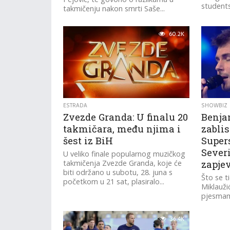
studentsk
takmičenju nakon smrti Saše...
60.2K
ESTRADA
SHOWBIZ
Zvezde Granda: U finalu 20
Benja
takmičara, među njima i
zablis
šest iz BiH
Super
Sever
U veliko finale popularnog muzičkog
takmičenja Zvezde Granda, koje će
zapjev
biti održano u subotu, 28. juna s
Što se t
početkom u 21 sat, plasiralo...
Miklauži
pjesmama
Me Now" 
36.4K