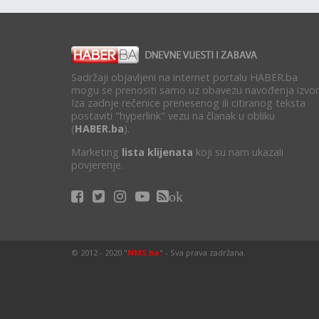
Sadržaji objavljeni na internet portalu HABER.ba
mogu se prenositi samo uz obavezu navođenja izvor
Iza zadnje rečenice prenesenog ili citiranog teksta
postaviti "hyperlink" vezu na članak u obliku
(
HABER.ba
).
Marketing
lista klijenata
koji su nam ukazali
povjerenje.
ok
© 2012 - 2020 "
NMS.ba
" - Sva prava zadržana.