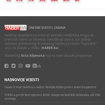
Sadržaji objavljeni na internet portalu HABER.ba mogu se
prenositi samo uz obavezu navođenja izvora. Iza zadnje
rečenice prenesenog ili citiranog teksta postaviti "hyperlink"
vezu na članak u obliku (
HABER.ba
).
Marketing
lista klijenata
koji su nam ukazali povjerenje.
ok
NAJNOVIJE VIJESTI
Imate li stari telefon u ladici: Možda držite pravo malo bogatstvo
U BiH u prvih šest mjeseci 2026. manje turističkih dolazaka, ali više
noćenja