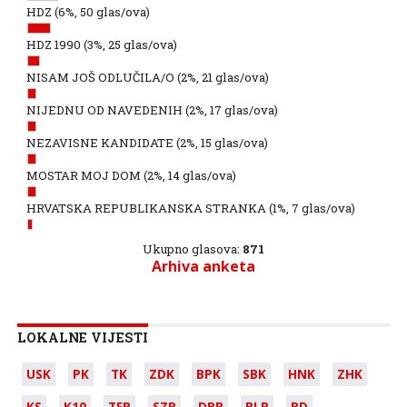
HDZ
(6%, 50 glas/ova)
HDZ 1990
(3%, 25 glas/ova)
NISAM JOŠ ODLUČILA/O
(2%, 21 glas/ova)
NIJEDNU OD NAVEDENIH
(2%, 17 glas/ova)
NEZAVISNE KANDIDATE
(2%, 15 glas/ova)
MOSTAR MOJ DOM
(2%, 14 glas/ova)
HRVATSKA REPUBLIKANSKA STRANKA
(1%, 7 glas/ova)
Ukupno glasova:
871
Arhiva anketa
LOKALNE VIJESTI
USK
PK
TK
ZDK
BPK
SBK
HNK
ZHK
KS
K10
TFR
SZR
DBR
BLR
BD