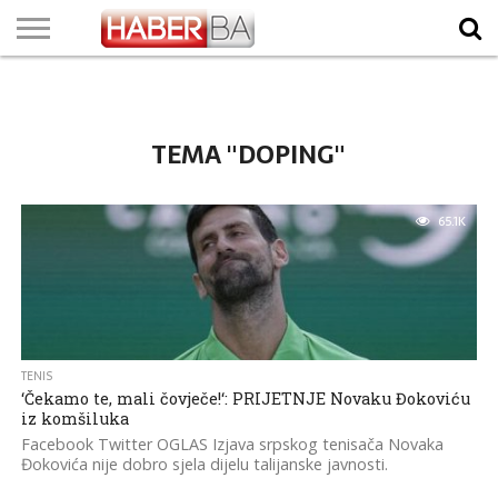
VIJESTI
BIZNIS
SPORT
SHOWBIZ
LIFESTYLE
SCI-
AUTO
ZANIMLJIVOSTI
FOTO
VIDEO
TV
VREMENSKA
STANJE NA
KURSNA
O
MARKETING
IMPRESSUM
KONTAKT
TECH
PROGRAM
PROGNOZA
PUTEVIMA
LISTA
NAMA
TEMA "DOPING"
65.1K
TENIS
‘Čekamo te, mali čovječe!‘: PRIJETNJE Novaku Đokoviću
iz komšiluka
Facebook Twitter OGLAS Izjava srpskog tenisača Novaka
Đokovića nije dobro sjela dijelu talijanske javnosti.