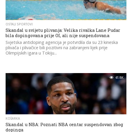
OSTALI SPORTOVI
Skandal u svijetu plivanja: Velika rivalka Lane Pudar
bila dopingovana prije OI, ali nije suspendovana
Svjetska antidoping agencija je potvrdila da su 23 kineska
plivača i plivačice bili pozitivni na zabranjeni lijek prije
Olimpijskih igara u Tokiju...
61.8K
KOŠARKA
Skandal u NBA: Poznati NBA centar suspendovan zbog
dopinga