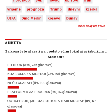
horoskop
SAD
novac
ubistvo
Iran
vrijeme
prognoza
Trump
dnevni
kćerka
UEFA
Dino Merlin
Koševo
Dunav
POGLEDAJ SVE TEME…
ANKETA
Za koga ćete glasati na predstojećim lokalnim izborima u
Mostaru?
BH BLOK
(29%, 252 glas/ova)
KOALICIJA ZA MOSTAR
(25%, 221 glas/ova)
NEĆU GLASATI
(11%, 100 glas/ova)
PLATFORMA ZA PROGRES
(9%, 82 glas/ova)
ОСТАЈТЕ ОВДЈЕ - ЗАЈЕДНО ЗА НАШ МОСТАР
(8%, 67
glas/ova)