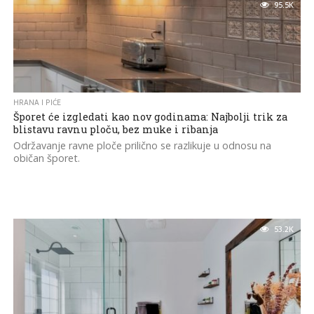
95.5K
HRANA I PIĆE
Šporet će izgledati kao nov godinama: Najbolji trik za
blistavu ravnu ploču, bez muke i ribanja
Održavanje ravne ploče prilično se razlikuje u odnosu na
običan šporet.
53.2K