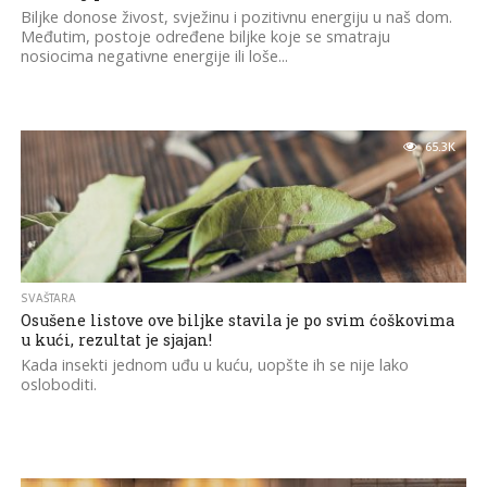
Biljke donose živost, svježinu i pozitivnu energiju u naš dom.
Međutim, postoje određene biljke koje se smatraju
nosiocima negativne energije ili loše...
65.3K
SVAŠTARA
Osušene listove ove biljke stavila je po svim ćoškovima
u kući, rezultat je sjajan!
Kada insekti jednom uđu u kuću, uopšte ih se nije lako
osloboditi.