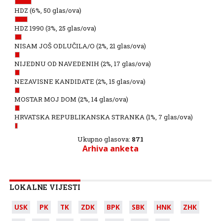
HDZ
(6%, 50 glas/ova)
HDZ 1990
(3%, 25 glas/ova)
NISAM JOŠ ODLUČILA/O
(2%, 21 glas/ova)
NIJEDNU OD NAVEDENIH
(2%, 17 glas/ova)
NEZAVISNE KANDIDATE
(2%, 15 glas/ova)
MOSTAR MOJ DOM
(2%, 14 glas/ova)
HRVATSKA REPUBLIKANSKA STRANKA
(1%, 7 glas/ova)
Ukupno glasova:
871
Arhiva anketa
LOKALNE VIJESTI
USK
PK
TK
ZDK
BPK
SBK
HNK
ZHK