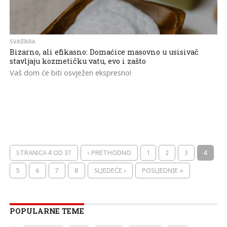
SVAŠTARA
Bizarno, ali efikasno: Domaćice masovno u usisivač
stavljaju kozmetičku vatu, evo i zašto
Vaš dom će biti osvježen ekspresno!
STRANICA 4 OD 37
‹ PRETHODNO
1
2
3
4
5
6
7
8
SLJEDEĆE ›
POSLJEDNJE »
POPULARNE TEME