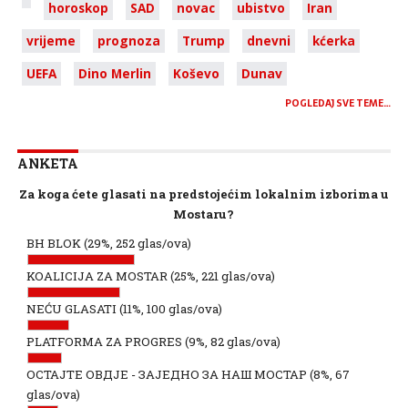
horoskop
SAD
novac
ubistvo
Iran
vrijeme
prognoza
Trump
dnevni
kćerka
UEFA
Dino Merlin
Koševo
Dunav
POGLEDAJ SVE TEME…
ANKETA
Za koga ćete glasati na predstojećim lokalnim izborima u
Mostaru?
BH BLOK
(29%, 252 glas/ova)
KOALICIJA ZA MOSTAR
(25%, 221 glas/ova)
NEĆU GLASATI
(11%, 100 glas/ova)
PLATFORMA ZA PROGRES
(9%, 82 glas/ova)
ОСТАЈТЕ ОВДЈЕ - ЗАЈЕДНО ЗА НАШ МОСТАР
(8%, 67
glas/ova)