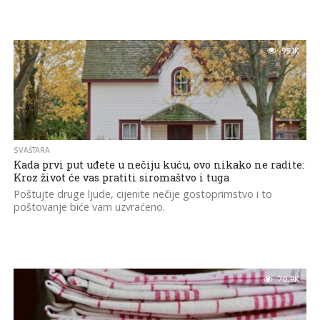
95.1K
SVAŠTARA
Kada prvi put uđete u nečiju kuću, ovo nikako ne radite:
Kroz život će vas pratiti siromaštvo i tuga
Poštujte druge ljude, cijenite nečije gostoprimstvo i to
poštovanje biće vam uzvraćeno.
70.9K