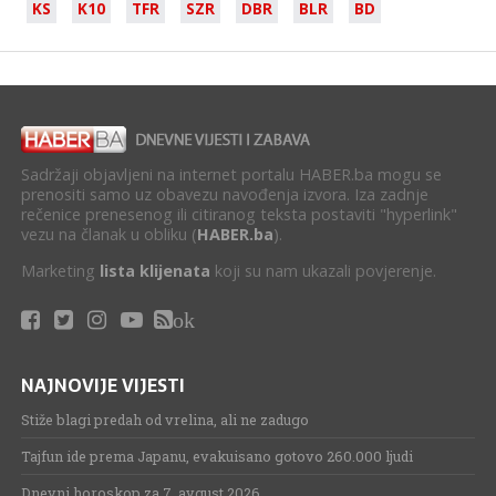
KS
K10
TFR
SZR
DBR
BLR
BD
Sadržaji objavljeni na internet portalu HABER.ba mogu se
prenositi samo uz obavezu navođenja izvora. Iza zadnje
rečenice prenesenog ili citiranog teksta postaviti "hyperlink"
vezu na članak u obliku (
HABER.ba
).
Marketing
lista klijenata
koji su nam ukazali povjerenje.
ok
NAJNOVIJE VIJESTI
Stiže blagi predah od vrelina, ali ne zadugo
Tajfun ide prema Japanu, evakuisano gotovo 260.000 ljudi
Dnevni horoskop za 7. avgust 2026.