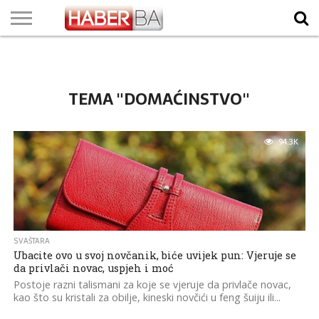
VIJESTI
BIZNIS
SPORT
SHOWBIZ
LIFESTYLE
SCI-
AUTO
ZANIMLJIVOSTI
FOTO
VIDEO
TV
VREMENSKA
STANJE NA
KURSNA
O
MARKETING
IMPRESSUM
KONTAKT
TECH
PROGRAM
PROGNOZA
PUTEVIMA
LISTA
NAMA
TEMA "DOMAĆINSTVO"
94.3K
SVAŠTARA
Ubacite ovo u svoj novčanik, biće uvijek pun: Vjeruje se
da privlači novac, uspjeh i moć
Postoje razni talismani za koje se vjeruje da privlače novac,
kao što su kristali za obilje, kineski novčići u feng šuiju ili...