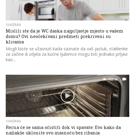
SVAŠTARA
Mislili ste da je WC daska najprljavije mjesto u vašem
domu? Ovi neočekivani predmeti prekriveni su
klicama
Mogli biste se užasnuti kada saznate da vaš jastuk, staklenke
za začine ili zdjela za kućne ljubimce mogu biti jednako prljavi
kao...
152.5K
SVAŠTARA
Rerna će se sama očistiti dok vi spavate: Evo kako da
najlakše uklonite svu masnoću bez ribanja