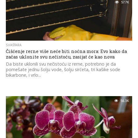
57.7K
SVAŠTARA
Čišćenje rerne više neće biti noćna mora: Evo kako da
začas uklonite svu nečistoću, zasijat će kao nova
Da biste uklonili svu nečistoću iz rerne, potrebno je da
pomešate jednu šolju vode, šolju sirćeta, tri kašike sode
bikarbone, i vrlo...
56.3K