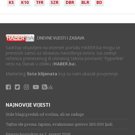
KS
K10
TFR
SZR
DBR
BLR
BD
Sadržaji objavljeni na internet portalu HABER.ba mogu se
prenositi samo uz obavezu navođenja izvora. Iza zadnje
rečenice prenesenog ili citiranog teksta postaviti "hyperlink"
vezu na članak u obliku (
HABER.ba
).
Marketing
lista klijenata
koji su nam ukazali povjerenje.
ok
NAJNOVIJE VIJESTI
Stiže blagi predah od vrelina, ali ne zadugo
Tajfun ide prema Japanu, evakuisano gotovo 260.000 ljudi
Dnevni horoskop za 7. avgust 2026.