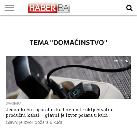
VIJESTI
BIZNIS
SPORT
SHOWBIZ
LIFESTYLE
SCI-
AUTO
ZANIMLJIVOSTI
FOTO
VIDEO
TV
VREMENSKA
STANJE NA
KURSNA
O
MARKETING
IMPRESSUM
KONTAKT
TECH
PROGRAM
PROGNOZA
PUTEVIMA
LISTA
NAMA
TEMA "DOMAĆINSTVO"
71.7K
SVAŠTARA
Jedan kućni aparat nikad nemojte uključivati u
produžni kabal – glavni je izvor požara u kući
Glavni je izvor požara u kući!