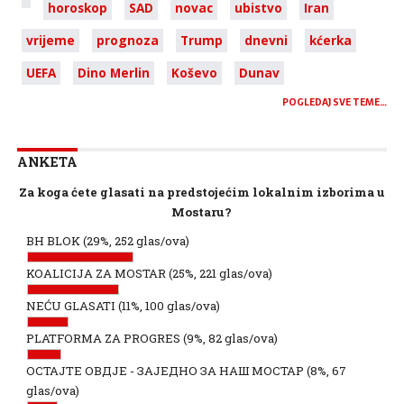
horoskop
SAD
novac
ubistvo
Iran
vrijeme
prognoza
Trump
dnevni
kćerka
UEFA
Dino Merlin
Koševo
Dunav
POGLEDAJ SVE TEME…
ANKETA
Za koga ćete glasati na predstojećim lokalnim izborima u
Mostaru?
BH BLOK
(29%, 252 glas/ova)
KOALICIJA ZA MOSTAR
(25%, 221 glas/ova)
NEĆU GLASATI
(11%, 100 glas/ova)
PLATFORMA ZA PROGRES
(9%, 82 glas/ova)
ОСТАЈТЕ ОВДЈЕ - ЗАЈЕДНО ЗА НАШ МОСТАР
(8%, 67
glas/ova)