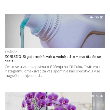
130.3K
SVAŠTARA
KORISNO: Sipaj omekšivač u vodokotlić – evo šta će se
desiti
Često se u videozapisima o čišćenju na TikToku, Twitteru i
Instagramu omekšivač za veš spominje kao sredstvo s više
mogućih namjena: od...
55.9K