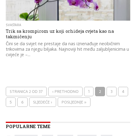
SVAŠTARA
Trik sa krompirom uz koji orhideja cvjeta kao na
takmičenju
Čini se da svijet ne prestaje da nas iznenađuje neobičnim
trikovima za njegu biljaka. Najnoviji hit među zaljubljenicima u
cvijeće je –...
STRANICA 2 OD 37
‹ PRETHODNO
1
2
3
4
5
6
SLJEDEĆE ›
POSLJEDNJE »
POPULARNE TEME