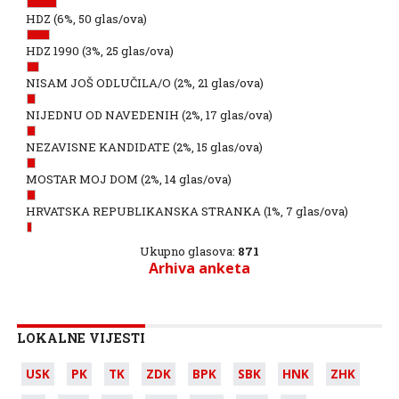
HDZ
(6%, 50 glas/ova)
HDZ 1990
(3%, 25 glas/ova)
NISAM JOŠ ODLUČILA/O
(2%, 21 glas/ova)
NIJEDNU OD NAVEDENIH
(2%, 17 glas/ova)
NEZAVISNE KANDIDATE
(2%, 15 glas/ova)
MOSTAR MOJ DOM
(2%, 14 glas/ova)
HRVATSKA REPUBLIKANSKA STRANKA
(1%, 7 glas/ova)
Ukupno glasova:
871
Arhiva anketa
LOKALNE VIJESTI
USK
PK
TK
ZDK
BPK
SBK
HNK
ZHK