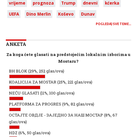
vrijeme
prognoza
Trump
dnevni
kćerka
UEFA
Dino Merlin
Koševo
Dunav
POGLEDAJ SVE TEME…
ANKETA
Za koga ćete glasati na predstojećim lokalnim izborima u
Mostaru?
BH BLOK
(29%, 252 glas/ova)
KOALICIJA ZA MOSTAR
(25%, 221 glas/ova)
NEĆU GLASATI
(11%, 100 glas/ova)
PLATFORMA ZA PROGRES
(9%, 82 glas/ova)
ОСТАЈТЕ ОВДЈЕ - ЗАЈЕДНО ЗА НАШ МОСТАР
(8%, 67
glas/ova)
HDZ
(6%, 50 glas/ova)