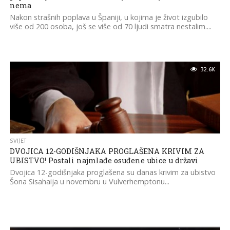
nema
Nakon strašnih poplava u Španiji, u kojima je život izgubilo
više od 200 osoba, još se više od 70 ljudi smatra nestalim....
32.6K
SVIJET
DVOJICA 12-GODIŠNJAKA PROGLAŠENA KRIVIM ZA
UBISTVO! Postali najmlađe osuđene ubice u državi
Dvojica 12-godišnjaka proglašena su danas krivim za ubistvo
Šona Sisahaija u novembru u Vulverhemptonu...