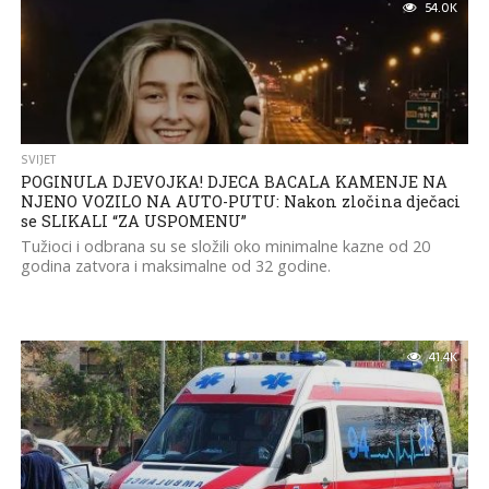
54.0K
SVIJET
POGINULA DJEVOJKA! DJECA BACALA KAMENJE NA
NJENO VOZILO NA AUTO-PUTU: Nakon zločina dječaci
se SLIKALI “ZA USPOMENU”
Tužioci i odbrana su se složili oko minimalne kazne od 20
godina zatvora i maksimalne od 32 godine.
41.4K