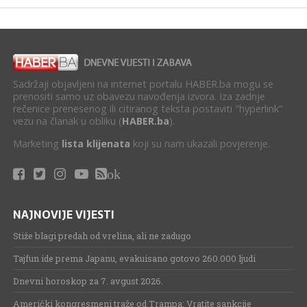
Sadržaji objavljeni na internet portalu HABER.ba mogu se
prenositi samo uz obavezu navođenja izvora. Iza zadnje
rečenice prenesenog ili citiranog teksta postaviti "hyperlink"
vezu na članak u obliku (
HABER.ba
).
Marketing
lista klijenata
koji su nam ukazali povjerenje.
ok
NAJNOVIJE VIJESTI
Stiže blagi predah od vrelina, ali ne zadugo
Tajfun ide prema Japanu, evakuisano gotovo 260.000 ljudi
Dnevni horoskop za 7. avgust 2026.
Američki kongresmeni traže od Trampa: Vratite sankcije