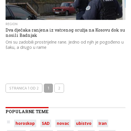
REGION
Dva dječaka ranjena iz vatrenog oružja na Kosovu dok su
nosili Badnjak
Oni su zadobili prostrijelne rane. Jedno od njih je pogođeno u
šaku, a drugo u rame
STRANICA 1 OD 2
1
2
POPULARNE TEME
horoskop
SAD
novac
ubistvo
Iran