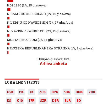
HDZ 1990
(3%, 25 glas/ova)
NISAM JOŠ ODLUČILA/O
(2%, 21 glas/ova)
NIJEDNU OD NAVEDENIH
(2%, 17 glas/ova)
NEZAVISNE KANDIDATE
(2%, 15 glas/ova)
MOSTAR MOJ DOM
(2%, 14 glas/ova)
HRVATSKA REPUBLIKANSKA STRANKA
(1%, 7 glas/ova)
Ukupno glasova:
871
Arhiva anketa
LOKALNE VIJESTI
USK
PK
TK
ZDK
BPK
SBK
HNK
ZHK
KS
K10
TFR
SZR
DBR
BLR
BD