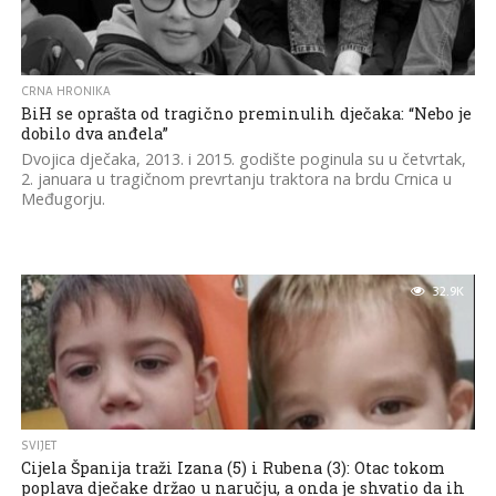
CRNA HRONIKA
BiH se oprašta od tragično preminulih dječaka: “Nebo je
dobilo dva anđela”
Dvojica dječaka, 2013. i 2015. godište poginula su u četvrtak,
2. januara u tragičnom prevrtanju traktora na brdu Crnica u
Međugorju.
32.9K
SVIJET
Cijela Španija traži Izana (5) i Rubena (3): Otac tokom
poplava dječake držao u naručju, a onda je shvatio da ih