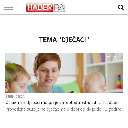
VIJESTI
BIZNIS
SPORT
SHOWBIZ
LIFESTYLE
SCI-
AUTO
ZANIMLJIVOSTI
FOTO
VIDEO
TV
VREMENSKA
STANJE NA
KURSNA
O
MARKETING
IMPRESSUM
KONTAKT
TECH
PROGRAM
PROGNOZA
PUTEVIMA
LISTA
NAMA
TEMA "DJEČACI"
40.1K
BEBE I DJECA
Gojaznim dječacima prijeti neplodnost u odrasloj dobi
Provedena studija na dječacima u dobi od dvije do 18 godina