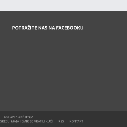
POTRAŽITE NAS NA FACEBOOKU
USLOVI KORIŠTENJA
REBU: MAJA I EMIR SE VRATILI KUĆI
RSS
KONTAKT