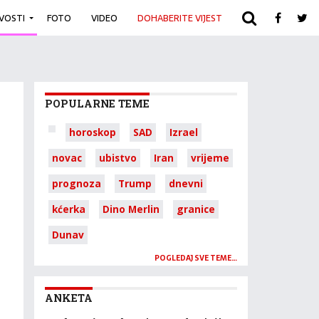
IVOSTI
FOTO
VIDEO
DOHABERITE VIJEST
ARHIVA
POPULARNE TEME
horoskop
SAD
Izrael
novac
ubistvo
Iran
vrijeme
prognoza
Trump
dnevni
kćerka
Dino Merlin
granice
Dunav
POGLEDAJ SVE TEME…
ANKETA