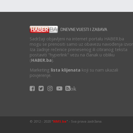
Sadržaji objavljeni na internet portalu HABER.ba
mogu se prenositi samo uz obavezu navođenja izvor
Iza zadnje rečenice prenesenog ili citiranog teksta
postaviti "hyperlink" vezu na članak u obliku
(
HABER.ba
).
Marketing
lista klijenata
koji su nam ukazali
povjerenje.
ok
© 2012 - 2020 "
NMS.ba
" - Sva prava zadržana.