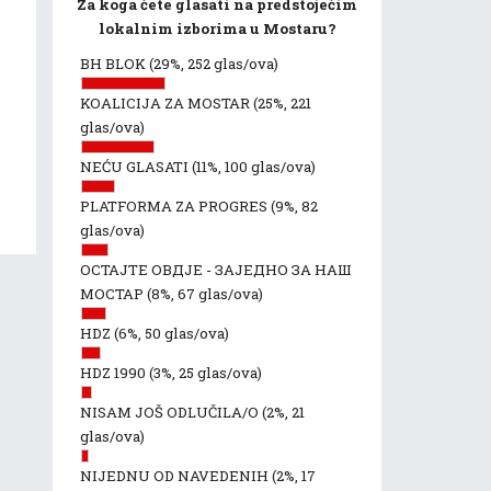
Za koga ćete glasati na predstojećim
lokalnim izborima u Mostaru?
BH BLOK
(29%, 252 glas/ova)
KOALICIJA ZA MOSTAR
(25%, 221
glas/ova)
NEĆU GLASATI
(11%, 100 glas/ova)
PLATFORMA ZA PROGRES
(9%, 82
glas/ova)
ОСТАЈТЕ ОВДЈЕ - ЗАЈЕДНО ЗА НАШ
МОСТАР
(8%, 67 glas/ova)
HDZ
(6%, 50 glas/ova)
HDZ 1990
(3%, 25 glas/ova)
NISAM JOŠ ODLUČILA/O
(2%, 21
glas/ova)
NIJEDNU OD NAVEDENIH
(2%, 17