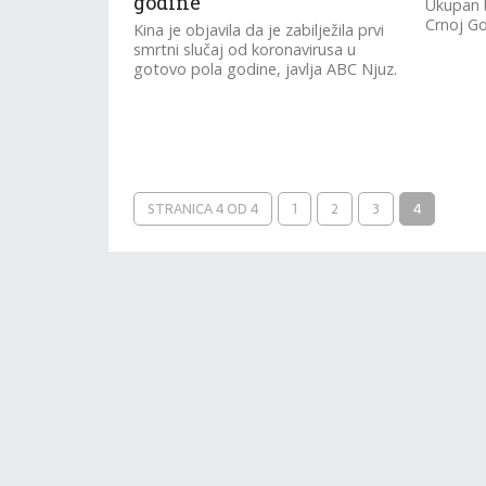
godine
Ukupan b
Crnoj Go
Kina je objavila da je zabilježila prvi
smrtni slučaj od koronavirusa u
gotovo pola godine, javlja ABC Njuz.
STRANICA 4 OD 4
1
2
3
4