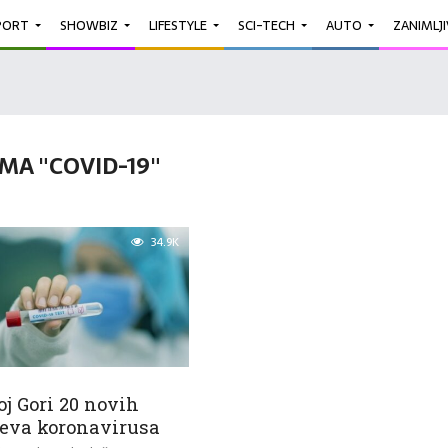
PORT
SHOWBIZ
LIFESTYLE
SCI-TECH
AUTO
ZANIMLJ
MA "COVID-19"
34.9K
j Gori 20 novih
jeva koronavirusa