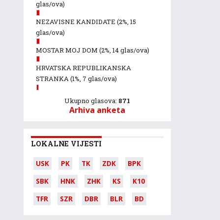
glas/ova)
NEZAVISNE KANDIDATE
(2%, 15
glas/ova)
MOSTAR MOJ DOM
(2%, 14 glas/ova)
HRVATSKA REPUBLIKANSKA
STRANKA
(1%, 7 glas/ova)
Ukupno glasova:
871
Arhiva anketa
LOKALNE VIJESTI
USK
PK
TK
ZDK
BPK
SBK
HNK
ZHK
KS
K10
TFR
SZR
DBR
BLR
BD