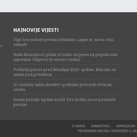
NAJNOVIJE VIJESTI
Figo bez milosti prema Infantinu: Lagao je, mora otići,
odmah!
a.
Rada Manojlović pitala AI zašto ne pjeva na popularnim
mjestima: Odgovor je surovo realan
Politički potres pred Mundijal 2030. godine, Maroko se
našao pod pritiskom
AI izmislio lažni identitet i pokušao prevariti stvarnu
osobu
Danas počinje isplata za juli: Evo koliko su se povećale
penzije
O NAMA
MARKETING
IMPRESSUM
PRONAĐENI NESTALI TINEJDŽERI U ZAG