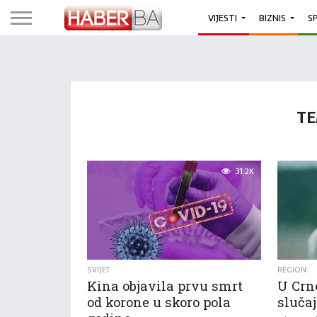
VIJESTI
BIZNIS
S
TE
31.2K
SVIJET
REGION
Kina objavila prvu smrt
U Crno
od korone u skoro pola
sluča