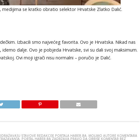
 medijima se kratko obratio selektor Hrvatske Zlatko Dalić.
dečkim. Izbacili smo najvećeg favorita. Ovo je Hrvatska. Nikad nas
j, idemo dalje. Ovo je pobjeda Hrvatske, svi su dali svoj maksimum.
atskoj. Ovi moji igrači nisu normalni – poručio je Dalić.
E ODRAŽAVAJU STAVOVE REDAKCIJE PORTALA HABER.BA. MOLIMO AUTORE KOMENTARA
IZRAŽAVANJA. PORTAL HABER.BA ZADRŽAVA PRAVO DA OBRIŠE KOMENTAR BEZ