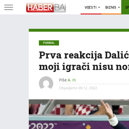
VIJESTI
BIZNIS
S
FUDBAL
Prva reakcija Dalić
moji igrači nisu n
Piše
A. H.
Objavljeno
09.12. 2022.