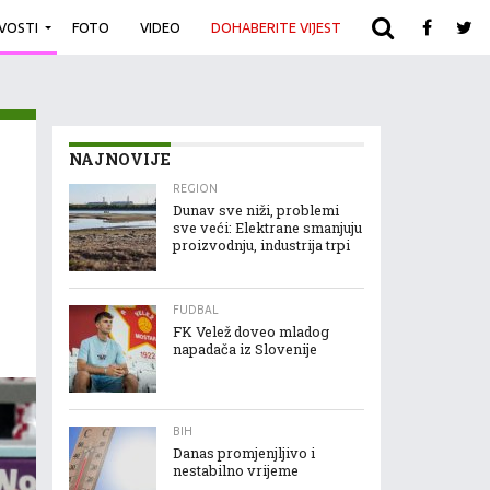
IVOSTI
FOTO
VIDEO
DOHABERITE VIJEST
ARHIVA
NAJNOVIJE
REGION
Dunav sve niži, problemi
sve veći: Elektrane smanjuju
proizvodnju, industrija trpi
FUDBAL
FK Velež doveo mladog
napadača iz Slovenije
BIH
Danas promjenjljivo i
nestabilno vrijeme