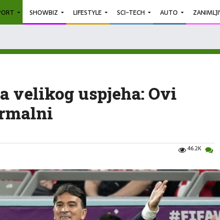
PORT
SHOWBIZ
LIFESTYLE
SCI-TECH
AUTO
ZANIMLJ
a velikog uspjeha: Ovi
ormalni
46.2K