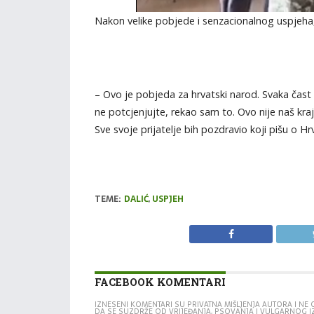
Nakon velike pobjede i senzacionalnog uspjeha,
– Ovo je pobjeda za hrvatski narod. Svaka čast 
ne potcjenjujte, rekao sam to. Ovo nije naš kra
Sve svoje prijatelje bih pozdravio koji pišu o Hrv
TEME:
DALIĆ
,
USPJEH
FACEBOOK KOMENTARI
IZNESENI KOMENTARI SU PRIVATNA MIŠLJENJA AUTORA I N
DA SE SUZDRŽE OD VRIJEĐANJA, PSOVANJA I VULGARNOG 