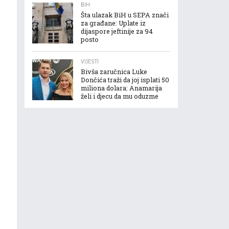
BIH
Šta ulazak BiH u SEPA znači
za građane: Uplate iz
dijaspore jeftinije za 94
posto
VIJESTI
Bivša zaručnica Luke
Dončića traži da joj isplati 50
miliona dolara: Anamarija
želi i djecu da mu oduzme