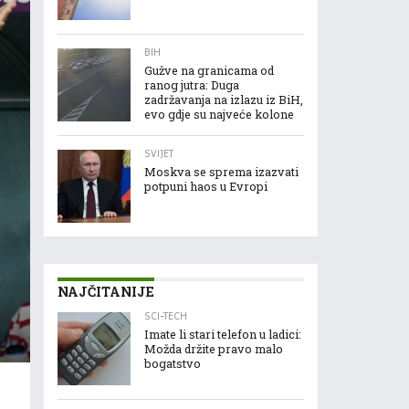
BIH
Gužve na granicama od
ranog jutra: Duga
zadržavanja na izlazu iz BiH,
evo gdje su najveće kolone
SVIJET
Moskva se sprema izazvati
potpuni haos u Evropi
NAJČITANIJE
SCI-TECH
Imate li stari telefon u ladici:
Možda držite pravo malo
bogatstvo