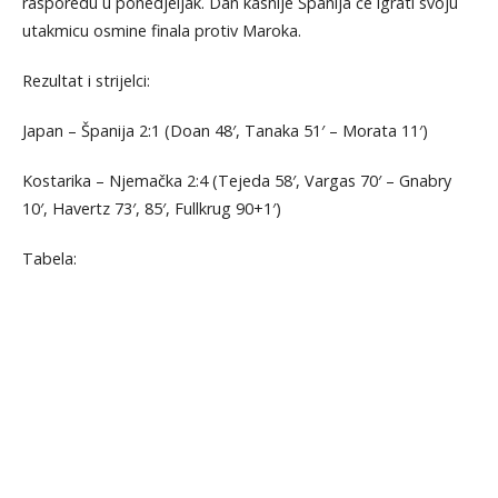
rasporedu u ponedjeljak. Dan kasnije Španija će igrati svoju
utakmicu osmine finala protiv Maroka.
Rezultat i strijelci:
Japan – Španija 2:1 (Doan 48′, Tanaka 51′ – Morata 11′)
Kostarika – Njemačka 2:4 (Tejeda 58′, Vargas 70′ – Gnabry
10′, Havertz 73′, 85′, Fullkrug 90+1′)
Tabela: