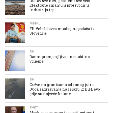
Dunav sve niži, problemi sve veći:
Elektrane smanjuju proizvodnju,
industrija trpi
FUDBAL
FK Velež doveo mladog napadača iz
Slovenije
BIH
Danas promjenjljivo i nestabilno
vrijeme
BIH
Gužve na granicama od ranog jutra:
Duga zadržavanja na izlazu iz BiH, evo
gdje su najveće kolone
SVIJET
Moskva se sprema izazvati potpuni