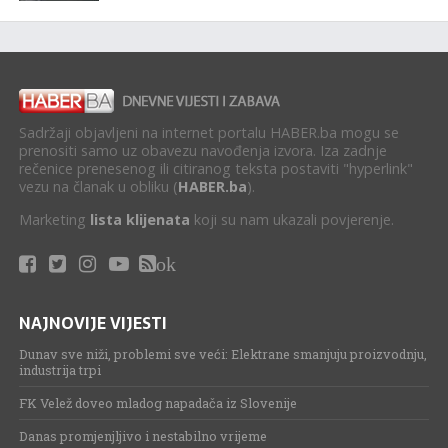
Sadržaji objavljeni na internet portalu HABER.ba mogu se
prenositi samo uz obavezu navođenja izvora. Iza zadnje
rečenice prenesenog ili citiranog teksta postaviti "hyperlink"
vezu na članak u obliku (
HABER.ba
).
Marketing
lista klijenata
koji su nam ukazali povjerenje.
ok
NAJNOVIJE VIJESTI
Dunav sve niži, problemi sve veći: Elektrane smanjuju proizvodnju,
industrija trpi
FK Velež doveo mladog napadača iz Slovenije
Danas promjenjljivo i nestabilno vrijeme