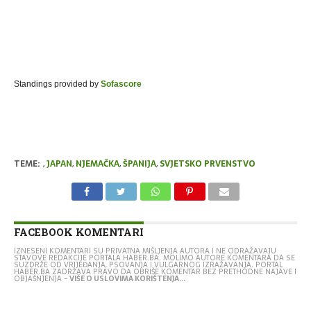
Standings provided by
Sofascore
TEME:
,
JAPAN
,
NJEMAČKA
,
ŠPANIJA
,
SVJETSKO PRVENSTVO
FACEBOOK KOMENTARI
IZNESENI KOMENTARI SU PRIVATNA MIŠLJENJA AUTORA I NE ODRAŽAVAJU
STAVOVE REDAKCIJE PORTALA HABER.BA. MOLIMO AUTORE KOMENTARA DA SE
SUZDRŽE OD VRIJEĐANJA, PSOVANJA I VULGARNOG IZRAŽAVANJA. PORTAL
HABER.BA ZADRŽAVA PRAVO DA OBRIŠE KOMENTAR BEZ PRETHODNE NAJAVE I
OBJAŠNJENJA -
VIŠE O USLOVIMA KORIŠTENJA...