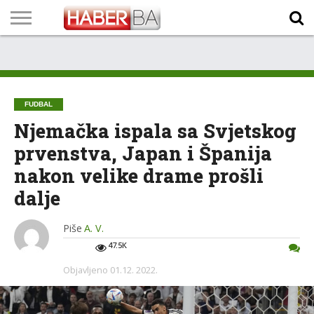
VIJESTI
BIZNIS
SPORT
SHOWBIZ
LIFESTYLE
SCI-
AUTO
ZANIMLJIVOSTI
FOTO
VIDEO
TV
VREMENSKA
STANJE NA
KURSNA
O
MARKETING
IMPRESSUM
KONTAKT
TECH
PROGRAM
PROGNOZA
PUTEVIMA
LISTA
NAMA
FUDBAL
Njemačka ispala sa Svjetskog
prvenstva, Japan i Španija
nakon velike drame prošli
dalje
Piše
A. V.
47.5K
Objavljeno
01.12. 2022.