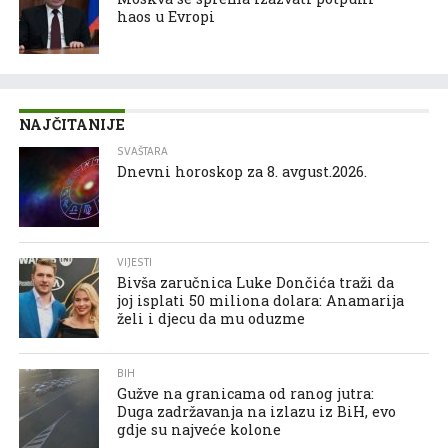
haos u Evropi
NAJČITANIJE
SVAŠTARA
Dnevni horoskop za 8. avgust.2026.
VIJESTI
Bivša zaručnica Luke Dončića traži da
joj isplati 50 miliona dolara: Anamarija
želi i djecu da mu oduzme
BIH
Gužve na granicama od ranog jutra:
Duga zadržavanja na izlazu iz BiH, evo
gdje su najveće kolone