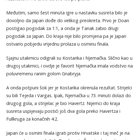
Međutim, samo šest minuta igre u nastavku susreta bilo je
dovoljno da Japan dođe do velikog preokreta. Prvo je Doan
postigao pogodak za 1:1, a onda je Tanak zabio drugi
pogodak za Japan. Do kraja nije bilo promjena pa je Japan
ostvario pobjedu vrijednu prolaza u osminu finala.
Sjajnu utakmicu odigrali su Kostarika i Njemačka. Slično kao u
drugoj utakmici, i ovdje je favorit Njemačka imala vodstvo na
poluvremenu ranim golom Gnabryja.
A onda potpuni šok jer je Kostarika okrenula rezultat. Strijelci
su bili Tejeda i Vargas. Ipak, Njemačka u 73. minuti dolazi do
drugog gola, a strijelac je bio Havertz. Nijemci do kraja
susreta uspijevaju postići još dva gola preko Havertza i
Fullkruga za konačnih 4:2.
Japan će u osmini finala igrati protiv Hrvatske i taj meč je na