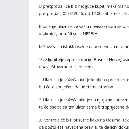
U pretprodaji će biti moguće kupiti maksimalno
pretprodaji, 05.02.2026. od 12:00 sati kreće i
Kupljenje ulaznice će važiti novisno radi li se o u
utakmici”, poručili su iz NFSBiH.
Iz Saveza su istakli i važne napomene za navijač
“Sve ljubitelje reprezentacije Bosne i Hercegovi
obavještavamo o sljedećem:
1. Ulaznica je važeća ako je kupljena preko sist
biti ćete spriječeni da uđete na stadion.
2. Ulaznica je važeća ako je na njoj ime i prezime
te će osobe sa tim ulaznicama biti spriječene d
3. Kontrole će biti prisutne kako na ulazima, 
da poštujete navedena pravila, te da lični doku