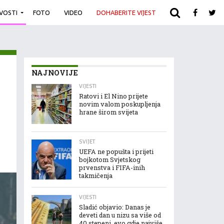
IVOSTI
FOTO
VIDEO
DOHABERITE VIJEST
ARHIVA
NAJNOVIJE
VIJESTI
Ratovi i El Nino prijete
novim valom poskupljenja
hrane širom svijeta
SVIJET
UEFA ne popušta i prijeti
bojkotom Svjetskog
prvenstva i FIFA-inih
takmičenja
VIJESTI
Sladić objavio: Danas je
deveti dan u nizu sa više od
40 stepeni, evo gdje najviše