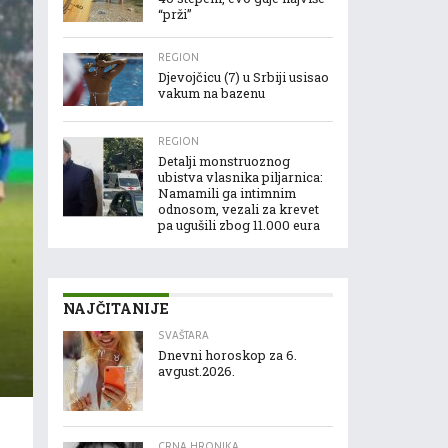
“prži”
REGION
Djevojčicu (7) u Srbiji usisao
vakum na bazenu
REGION
Detalji monstruoznog
ubistva vlasnika piljarnica:
Namamili ga intimnim
odnosom, vezali za krevet
pa ugušili zbog 11.000 eura
NAJČITANIJE
SVAŠTARA
Dnevni horoskop za 6.
avgust.2026.
CRNA HRONIKA