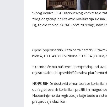
“Zbog odluke FIFA Disciplinskog komiteta o zatv
zbog događaja na utakmici kvalifikacija Bosna i
D), te dio tribine ZAPAD (prva tri reda)”, naveli 
Cijene pojedinačnih ulaznica za narednu utakmic
blok A, B i F 40,00 KM tribina ISTOK 40,00 KM, t
“Ulaznice će biti puštene u pretprodaju od 02.02
registrovali na https://bhff.fans/bs/ platformu 
NS/FS BiH će dostaviti e-mail adrese korisnika z
od registrovanih korisnika i pružiti im mogućno
Napominjemo da registracije koje budu u sistem
pretprodaje ulaznica.