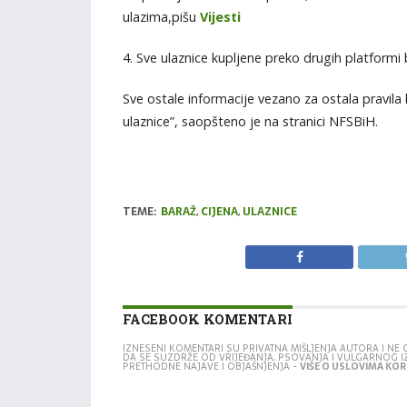
ulazima,pišu
Vijesti
4. Sve ulaznice kupljene preko drugih platformi 
Sve ostale informacije vezano za ostala pravil
ulaznice”, saopšteno je na stranici NFSBiH.
TEME:
BARAŽ
,
CIJENA
,
ULAZNICE
FACEBOOK KOMENTARI
IZNESENI KOMENTARI SU PRIVATNA MIŠLJENJA AUTORA I N
DA SE SUZDRŽE OD VRIJEĐANJA, PSOVANJA I VULGARNOG 
PRETHODNE NAJAVE I OBJAŠNJENJA -
VIŠE O USLOVIMA KORI