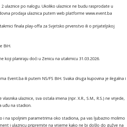
 2 ulaznice po nalogu. Ukoliko ulaznice ne budu rasprodate u
 redovna prodaja ulaznica putem web platforme www.event.ba
takmici finala play-offa za Svjetsko prvenstvo ili o prijateljskoj
e BiH.
ne koji planiraju doći u Zenicu na utakmicu 31.03.2026.
ema Event.ba ili putem NS/FS BiH. Svaka druga kupovina je ilegalna i
 vlasnika ulaznice, sva ostala imena (npr. X.R., S.M., R.S.) ne vrijede,
a uđu na stadion.
tako i na spoljnim parametrima oko stadiona, pa vas ljubazno molimo
ment i ulaznicu pripremite na vrijeme kako ne bi došlo do gužve na