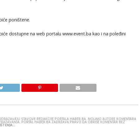
biće poništene.
a biće dostupne na web portalu www.event.ba kao i na poleđini
E ODRAŽAVAJU STAVOVE REDAKCIJE PORTALA HABER.BA. MOLIMO AUTORE KOMENTARA
IZRAŽAVANJA. PORTAL HABER.BA ZADRŽAVA PRAVO DA OBRIŠE KOMENTAR BEZ
ŠTENJA...