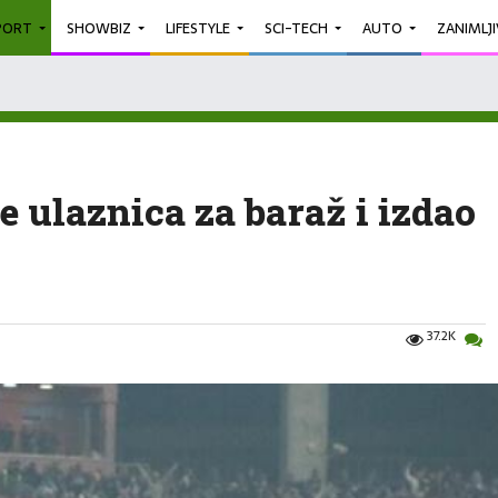
PORT
SHOWBIZ
LIFESTYLE
SCI-TECH
AUTO
ZANIMLJ
e ulaznica za baraž i izdao
37.2K