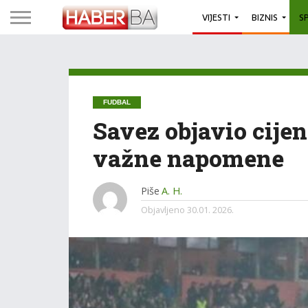
VIJESTI
BIZNIS
S
FUDBAL
Savez objavio cijen
važne napomene
Piše
A. H.
Objavljeno
30.01. 2026.