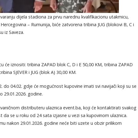
aranju dijela stadiona za prvu narednu kvalifikacionu utakmicu,
 Hercegovina – Rumunija, biće zatvorena tribina JUG (blokovi B, C i
su iz Saveza.
u će iznositi: tribina ZAPAD blok C, D i E 50,00 KM, tribina ZAPAD
ribina SJEVER i JUG (blok A) 30,00 KM.
. do 04.02. gdje će mogućnost kupovine imati svi navijači koji su se
do 29.01.2026. godine.
vaničnom distributeru ulaznica event.ba, koji će kontaktirati svakog
st da se u roku od 24 sata izjasne u vezi sa kupovinom ulaznica.
u nakon 29.01.2026. godine neće biti uzete u obzir prilikom