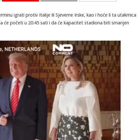
KOMENTARI
inu igrati protiv Italije ili Sjeverne Irske, kao i hoće li ta utakmica
je da će početi u 20:45 sati i da će kapacitet stadiona biti smanjen