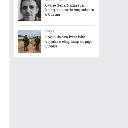
Ovo je Šefik Nadarević
kojeg je usmrtio sugrađanin
u Cazinu
SVIJET
Poginula dva izraelska
vojnika u eksploziji na jugu
Libana