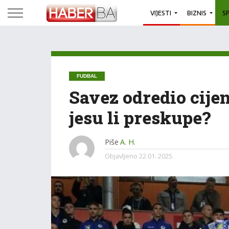
VIJESTI
BIZNIS
S
FUDBAL
Savez odredio cijen
jesu li preskupe?
Piše
A. H.
Objavljeno
22.01. 2025.