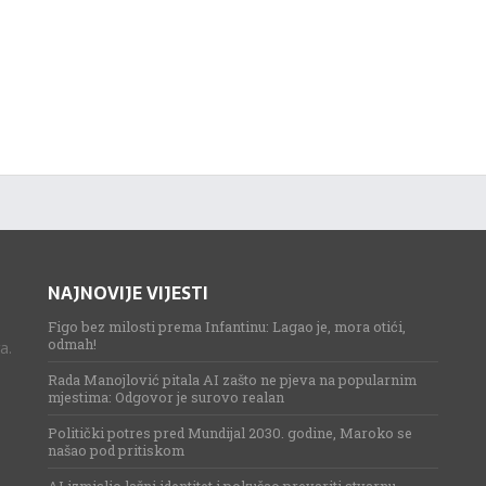
NAJNOVIJE VIJESTI
Figo bez milosti prema Infantinu: Lagao je, mora otići,
odmah!
a.
Rada Manojlović pitala AI zašto ne pjeva na popularnim
mjestima: Odgovor je surovo realan
Politički potres pred Mundijal 2030. godine, Maroko se
našao pod pritiskom