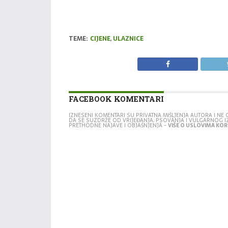
TEME:
CIJENE
,
ULAZNICE
FACEBOOK KOMENTARI
IZNESENI KOMENTARI SU PRIVATNA MIŠLJENJA AUTORA I N
DA SE SUZDRŽE OD VRIJEĐANJA, PSOVANJA I VULGARNOG 
PRETHODNE NAJAVE I OBJAŠNJENJA -
VIŠE O USLOVIMA KORI