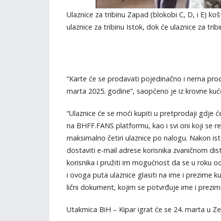
Ulaznice za tribinu Zapad (blokobi C, D, i E) koš
ulaznice za tribinu Istok, dok će ulaznice za trib
“Karte će se prodavati pojedinačno i nema prod
marta 2025. godine”, saopćeno je iz krovne ku
“Ulaznice će se moći kupiti u pretprodaji gdje će
na BHFF.FANS platformu, kao i svi oni koji se re
maksimalno četiri ulaznice po nalogu. Nakon is
dostaviti e-mail adrese korisnika zvaničnom dist
korisnika i pružiti im mogućnost da se u roku 
i ovoga puta ulaznice glasiti na ime i prezime ku
lični dokument, kojim se potvrđuje ime i prezime 
Utakmica BiH – Kipar igrat će se 24. marta u Zen