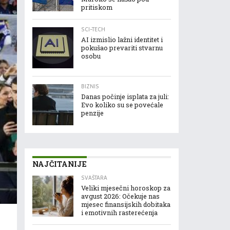
pritiskom
SCI-TECH
AI izmislio lažni identitet i
pokušao prevariti stvarnu
osobu
BIZNIS
Danas počinje isplata za juli:
Evo koliko su se povećale
penzije
NAJČITANIJE
SVAŠTARA
Veliki mjesečni horoskop za
avgust 2026: Očekuje nas
mjesec finansijskih dobitaka
i emotivnih rasterećenja