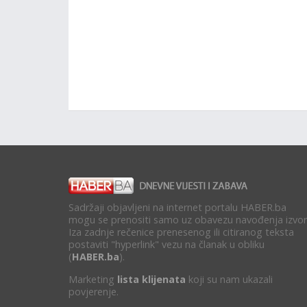
Sadržaji objavljeni na internet portalu HABER.ba
mogu se prenositi samo uz obavezu navođenja izvor
Iza zadnje rečenice prenesenog ili citiranog teksta
postaviti "hyperlink" vezu na članak u obliku
(
HABER.ba
).
Marketing
lista klijenata
koji su nam ukazali
povjerenje.