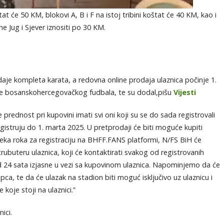
tat će 50 KM, blokovi A, B i F na istoj tribini koštat će 40 KM, kao i
ine Jug i Sjever iznositi po 30 KM.
aje kompleta karata, a redovna online prodaja ulaznica počinje 1.
će bosanskohercegovačkog fudbala, te su dodal,pišu
Vijesti
 prednost pri kupovini imati svi oni koji su se do sada registrovali
gistruju do 1. marta 2025. U pretprodaji će biti moguće kupiti
teka roka za registraciju na BHFF.FANS platformi, N/FS BiH će
rubuteru ulaznica, koji će kontaktirati svakog od registrovanih
od 24 sata izjasne u vezi sa kupovinom ulaznica. Napominjemo da će
pca, te da će ulazak na stadion biti moguć isključivo uz ulaznicu i
koje stoji na ulaznici.”
ici.