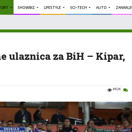
PORT
SHOWBIZ
LIFESTYLE
SCI-TECH
AUTO
ZANIMLJ
e ulaznica za BiH – Kipar,
49.2K