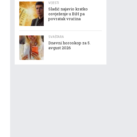
VIJESTI
Sladić najavio kratko
osvježenje u BiH pa
povratak vrućina
SVAŠTARA
Dnevni horoskop za 5.
avgust 2026