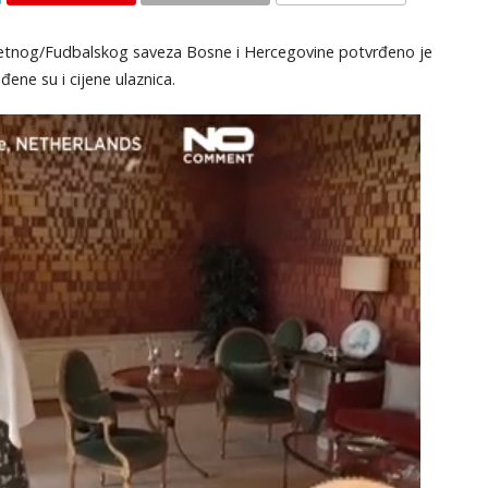
KOMENTARI
etnog/Fudbalskog saveza Bosne i Hercegovine potvrđeno je
ene su i cijene ulaznica.