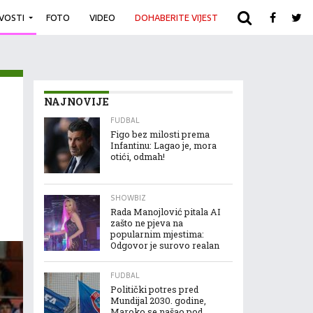
IVOSTI
FOTO
VIDEO
DOHABERITE VIJEST
ARHIVA
NAJNOVIJE
FUDBAL
Figo bez milosti prema
Infantinu: Lagao je, mora
otići, odmah!
SHOWBIZ
Rada Manojlović pitala AI
zašto ne pjeva na
popularnim mjestima:
Odgovor je surovo realan
FUDBAL
Politički potres pred
Mundijal 2030. godine,
Maroko se našao pod