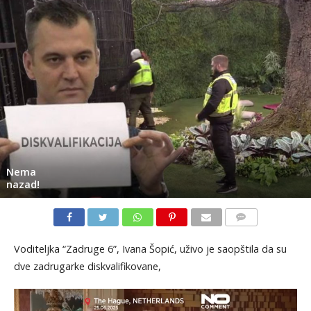
Nema
nazad!
KOMENTARI
Voditeljka “Zadruge 6”, Ivana Šopić, uživo je saopštila da su
dve zadrugarke diskvalifikovane,