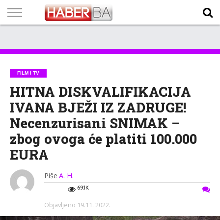
VIJESTI
BIZNIS
SPORT
SHOWBIZ
LIFESTYLE
SCI-
AUTO
ZANIMLJIVOSTI
FOTO
VIDEO
TV
VREMENSKA
STANJE NA
KURSNA
O
MARKETING
IMPRESSUM
KONTAKT
TECH
PROGRAM
PROGNOZA
PUTEVIMA
LISTA
NAMA
FILM I TV
HITNA DISKVALIFIKACIJA
IVANA BJEŽI IZ ZADRUGE!
Necenzurisani SNIMAK –
zbog ovoga će platiti 100.000
EURA
Piše
A. H.
69.1K
Objavljeno
19.11. 2022.