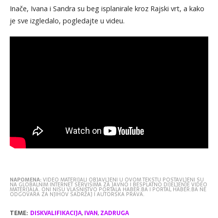
Inače, Ivana i Sandra su beg isplanirale kroz Rajski vrt, a kako
je sve izgledalo, pogledajte u videu.
NAPOMENA:
VIDEO MATERIJALI OBJAVLJENI U OVOM TEKSTU POSTAVLJENI SU
NA GLOBALNIM INTERNET SERVISIMA ZA JAVNO I BESPLATNO DIJELJENJE VIDEO
MATERIJALA. ONI NISU VLASNIŠTVO PORTALA HABER.BA I PORTAL HABER.BA NE
ODGOVARA ZA NJIHOV SADRŽAJ I AUTORSKA PRAVA.
TEME:
DISKVALIFIKACIJA
,
IVAN
,
ZADRUGA