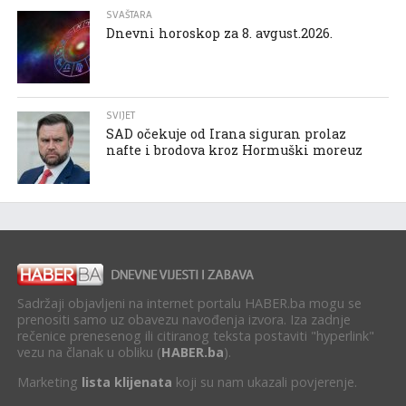
SVAŠTARA
Dnevni horoskop za 8. avgust.2026.
SVIJET
SAD očekuje od Irana siguran prolaz
nafte i brodova kroz Hormuški moreuz
Sadržaji objavljeni na internet portalu HABER.ba mogu se
prenositi samo uz obavezu navođenja izvora. Iza zadnje
rečenice prenesenog ili citiranog teksta postaviti "hyperlink"
vezu na članak u obliku (
HABER.ba
).
Marketing
lista klijenata
koji su nam ukazali povjerenje.