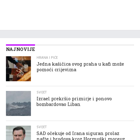
NAJNOVIJE
HRANA I PIĆE
Jedna kašičica ovog praha u kafi može
pomoći crijevima
SVIJET
Izrael prekršio primirje i ponovo
bombardovao Liban
SVIJET
SAD očekuje od Irana siguran prolaz
nafte i brodova kroz Hormuški moreuz