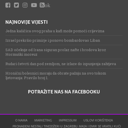
ok
NAJNOVIJE VIJESTI
Jedna kašičica ovog praha u kafi može pomoći crijevima
Izrael prekršio primirje i ponovo bombardovao Liban
SAD očekuje od Irana siguran prolaz nafte i brodova kroz
Hormuški moreuz
Rudari četvrti dan pod zemljom, ne izlaze do ispunjenja zahtjeva
Hronični bolesnici moraju da obrate pažnju na ovo tokom
ljetovanja: Pravilo broj 1.
POTRAŽITE NAS NA FACEBOOKU
O NAMA
MARKETING
IMPRESSUM
USLOVI KORIŠTENJA
PRONAĐENI NESTALI TINEJDŽERI U ZAGREBU: MAJA I EMIR SE VRATILI KUĆI