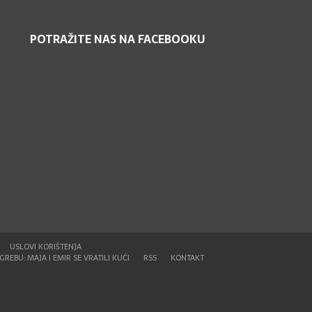
POTRAŽITE NAS NA FACEBOOKU
USLOVI KORIŠTENJA
REBU: MAJA I EMIR SE VRATILI KUĆI
RSS
KONTAKT