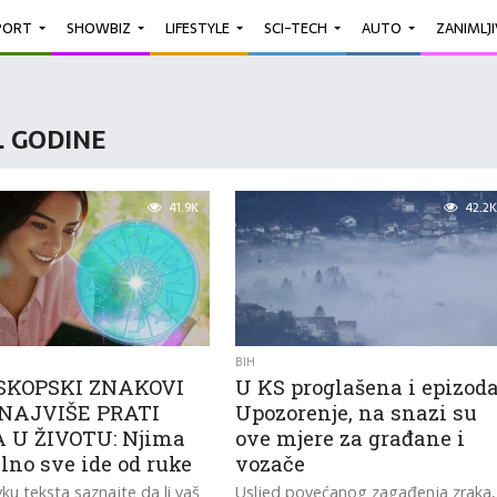
PORT
SHOWBIZ
LIFESTYLE
SCI-TECH
AUTO
ZANIMLJ
6. GODINE
41.9K
42.2K
BIH
SKOPSKI ZNAKOVI
U KS proglašena i epizod
NAJVIŠE PRATI
Upozorenje, na snazi su
 U ŽIVOTU: Njima
ove mjere za građane i
lno sve ide od ruke
vozače
ku teksta saznajte da li vaš
Usljed povećanog zagađenja zraka,