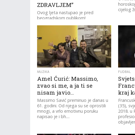
ZDRAVLJEM”
horoskop
cijelog ž
Ovog ljeta nastupao je pred
beogradskom publikom!
94.9K
MUZIKA
FUDBAL
Amel Ćurić: Massimo,
Svjets
zvao si me, a ja ti se
Franc
nisam javio…
kraj k
Massimo Savić preminuo je danas u
Francusk
61. godini. Od njega su se oprostili
(35), svj
mnogi, a vrlo emotivnu poruku
2018. u R
napisao je i bh....
profesio
objavlj