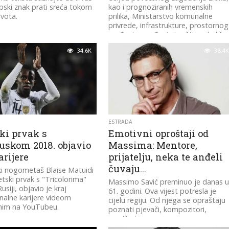
ski znak prati sreća tokom
kao i prognoziranih vremenskih
ivota.
prilika, Ministarstvo komunalne
privrede, infrastrukture, prostornog
uređenja, građenja i zaštite okoliša
Kantona Sarajevo je,...
34.6K
38.4K
ESTRADA
ki prvak s
Emotivni oproštaji od
uskom 2018. objavio
Massima: Mentore,
arijere
prijatelju, neka te anđeli
čuvaju…
i nogometaš Blaise Matuidi
etski prvak s "Tricolorima"
Massimo Savić preminuo je danas 
usiji, objavio je kraj
61. godini. Ova vijest potresla je
nalne karijere videom
cijelu regiju. Od njega se opraštaju
enim na YouTubeu.
poznati pjevači, kompozitori,
muzičari,...