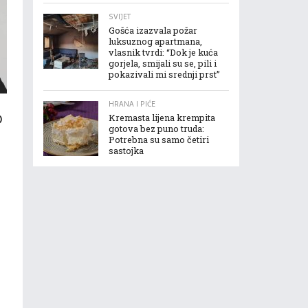
SVIJET
Gošća izazvala požar
luksuznog apartmana,
vlasnik tvrdi: “Dok je kuća
gorjela, smijali su se, pili i
pokazivali mi srednji prst”
HRANA I PIĆE
D
Kremasta lijena krempita
gotova bez puno truda:
Potrebna su samo četiri
:
sastojka