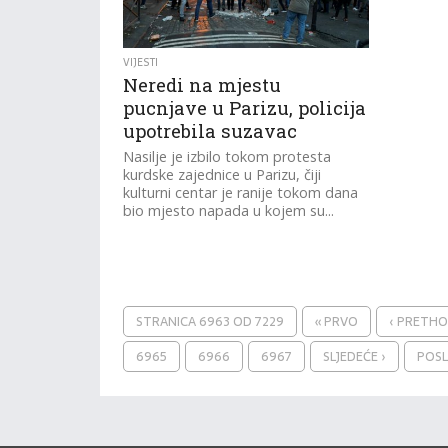
VIJESTI
Neredi na mjestu
pucnjave u Parizu, policija
upotrebila suzavac
Nasilje je izbilo tokom protesta
kurdske zajednice u Parizu, čiji
kulturni centar je ranije tokom dana
bio mjesto napada u kojem su...
STRANICA 6963 OD 7229
« PRVO
‹ PRETH
6965
6966
6967
SLJEDEĆE ›
POSL