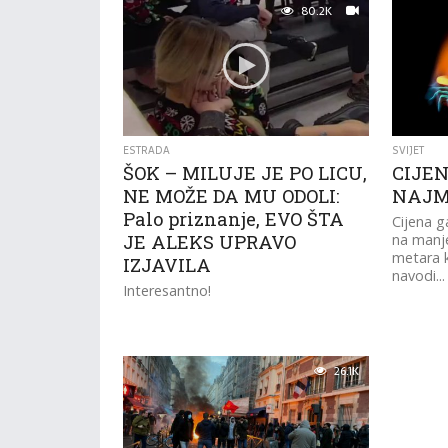
80.2K
ESTRADA
SVIJET
ŠOK – MILUJE JE PO LICU,
CIJEN
NE MOŽE DA MU ODOLI:
NAJM
Palo priznanje, EVO ŠTA
Cijena g
JE ALEKS UPRAVO
na manje
metara k
IZJAVILA
navodi...
Interesantno!
26.1K