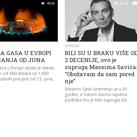
45.1K
53.6K
ESTRADA
A GASA U EVROPI
BILI SU U BRAKU VIŠE O
ANJA OD JUNA
2 DECENIJE, ovo je
supruga Massima Savića
asa u Evropi opala je danas
 od 900 dolara za 1.000
“Obožavam da sam pored
ubnih prvi put od 13. juna,
nje”
Masimo Savić preminuo je u 61.
godini, a tokom života najveća
podrška mu je bila supruga Eni.