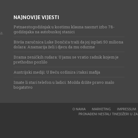
NAJNOVIJE VIJESTI
Petnaestogodišnjak u kostimu klauna nasmrt izbo 78-
godišnjaka na autobuskoj stanici
a.
Bivša zaručnica Luke Dončića traži da joj isplati 50 miliona
dolara: Anamarija želi i djecu da mu oduzme
Drama zeničkih rudara: U jamu se vratio radnik kojem je
prethodno pozlilo
Austrijski mediji: U Beču ordinira i taksi mafija
Imate li stari telefon u ladici: Možda držite pravo malo
bogatstvo
O NAMA
MARKETING
IMPRESSUM
PRONAĐENI NESTALI TINEJDŽERI U ZAG