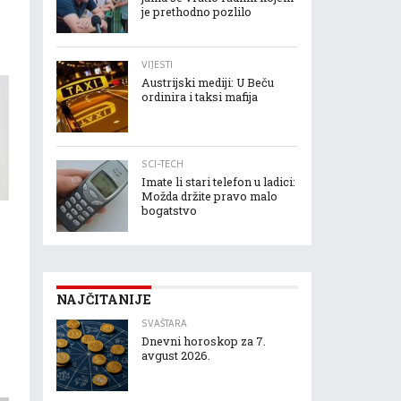
je prethodno pozlilo
VIJESTI
Austrijski mediji: U Beču
ordinira i taksi mafija
SCI-TECH
Imate li stari telefon u ladici:
Možda držite pravo malo
bogatstvo
NAJČITANIJE
u
SVAŠTARA
Dnevni horoskop za 7.
avgust 2026.