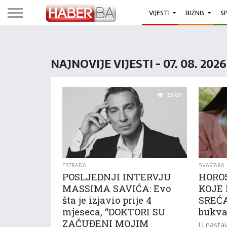
VIJESTI
BIZNIS
S
NAJNOVIJE VIJESTI - 07. 08. 202
63.8K
ESTRADA
SVAŠTARA
POSLJEDNJI INTERVJU
HORO
MASSIMA SAVIĆA: Evo
KOJE 
šta je izjavio prije 4
SREĆA
mjeseca, “DOKTORI SU
bukva
ZAČUĐENI MOJIM
U nastav