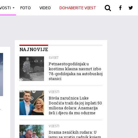
IVOSTI
FOTO
VIDEO
DOHABERITE VIJEST
ARHIVA
NAJNOVIJE
SVIJET
Petnaestogodišnjak u
kostimu klauna nasmrt izbo
78-godišnjaka na autobuskoj
stanici
VIJESTI
Bivša zaručnica Luke
Dončića traži da joj isplati 50
a
miliona dolara: Anamarija
želi i djecu da mu oduzme
VIJESTI
Drama zeničkih rudara: U
jamu se vratio radnik kojem