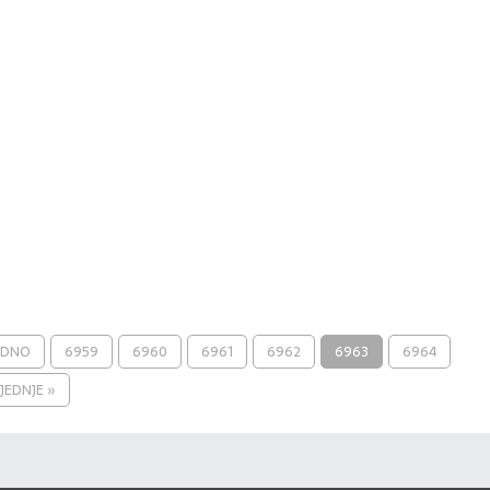
ODNO
6959
6960
6961
6962
6963
6964
JEDNJE »