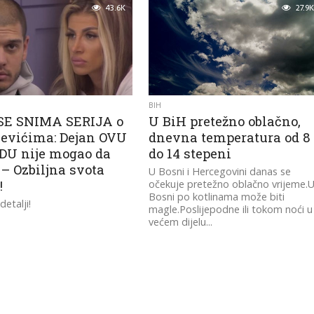
43.6K
27.9K
BIH
SE SNIMA SERIJA o
U BiH pretežno oblačno,
jevićima: Dejan OVU
dnevna temperatura od 8
U nije mogao da
do 14 stepeni
 – Ozbiljna svota
U Bosni i Hercegovini danas se
!
očekuje pretežno oblačno vrijeme.
Bosni po kotlinama može biti
detalji!
magle.Poslijepodne ili tokom noći u
većem dijelu...