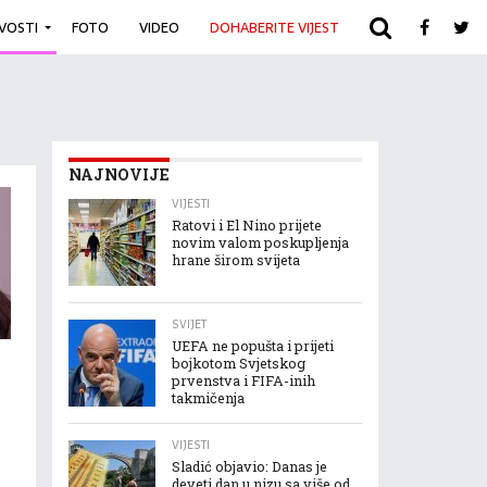
IVOSTI
FOTO
VIDEO
DOHABERITE VIJEST
ARHIVA
NAJNOVIJE
VIJESTI
Ratovi i El Nino prijete
novim valom poskupljenja
hrane širom svijeta
SVIJET
UEFA ne popušta i prijeti
bojkotom Svjetskog
prvenstva i FIFA-inih
takmičenja
VIJESTI
Sladić objavio: Danas je
deveti dan u nizu sa više od