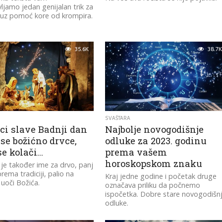
ljamo jedan genijalan trik za
 uz pomoć kore od krompira.
35.6K
38.7K
SVAŠTARA
ci slave Badnji dan
Najbolje novogodišnje
 se božićno drvce,
odluke za 2023. godinu
se kolači…
prema vašem
horoskopskom znaku
je također ime za drvo, panj
prema tradiciji, palio na
Kraj jedne godine i početak druge
 uoči Božića.
označava priliku da počnemo
ispočetka. Dobre stare novogodišn
odluke.