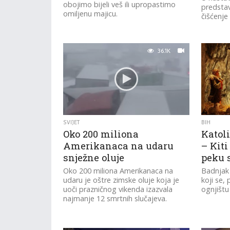
obojimo bijeli veš ili upropastimo
predstav
omiljenu majicu.
čišćenje
36.1K
SVIJET
BIH
Oko 200 miliona
Katoli
Amerikanaca na udaru
– Kiti
snježne oluje
peku 
Oko 200 miliona Amerikanaca na
Badnjak 
udaru je oštre zimske oluje koja je
koji se, 
uoči prazničnog vikenda izazvala
ognjištu
najmanje 12 smrtnih slučajeva.