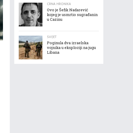
CRNA HRONIKA
Ovo je Šefik Nadarević
kojeg je usmrtio sugrađanin
u Cazinu
SVIJET
Poginula dva izraelska
vojnika u eksploziji na jugu
Libana
U