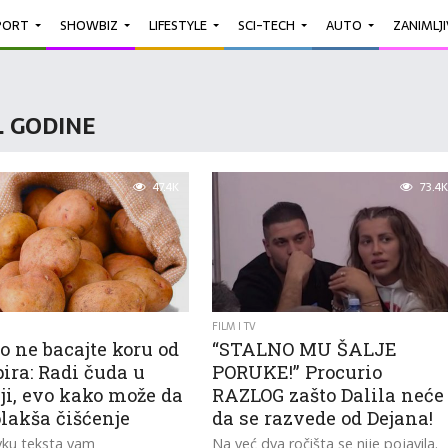
PORT
SHOWBIZ
LIFESTYLE
SCI-TECH
AUTO
ZANIMLJ
6. GODINE
47.4K
73.4K
FILM I TV
o ne bacajte koru od
“STALNO MU ŠALJE
ira: Radi čuda u
PORUKE!” Procurio
ji, evo kako može da
RAZLOG zašto Dalila neće
lakša čišćenje
da se razvede od Dejana!
vku teksta vam
Na već dva ročišta se nije pojavila.