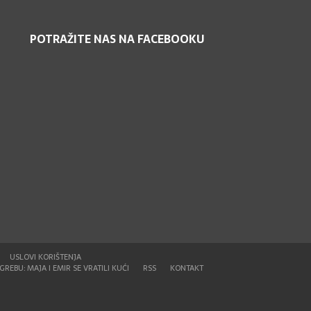
POTRAŽITE NAS NA FACEBOOKU
USLOVI KORIŠTENJA
REBU: MAJA I EMIR SE VRATILI KUĆI
RSS
KONTAKT