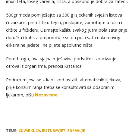
imuniteta, lošeg varenja, cista, a posebno je dobra za zatvor.
500gr meda pomiješajte sa 300 g isjeckanih svježih listova
čuvarkuće, preručite u teglu, poklopite, zamotajte u foliju i
držite u frižideru. Uzimajte kašiku svakog jutra pola sata prije
doručka i kafe, a preporučuje se da pola sata nakon ovog
eliksira ne jedete i ne pijete apsolutno ništa.
Pored toga, ova sjajna mješavina podstiče i izbacivanje
otrova iz organizma, prenosi Krstarica.
Podrazumijeva se – kao i kod ostalih alternativnih lijekova,
prije konzumiranja treba se konsultovati sa odabranim
ljekarom, pišu
Nezavisne
.
TEME:
ČUVARKUĆA
,
JESTI
,
SAVJET
,
ZDRAVLJE