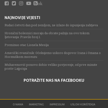
ok
NAJNOVIJE VIJESTI
Rudari četvrti dan pod zemljom, ne izlaze do ispunjenja zahtjeva
Hronični bolesnici moraju da obrate pažnju na ovo tokom
ljetovanja: Pravilo broj 1.
Preminuo otac Lionela Mesija
Američki zvaničnik: Očekujemo uskoro dogovor Irana i Omana o
Hormuškom moreuzu
Muharemović ponovo dobio veliko povjerenje, od prve minute
protiv Lajpciga
POTRAŽITE NAS NA FACEBOOKU
O NAMA
MARKETING
IMPRESSUM
USLOVI KORIŠTENJA