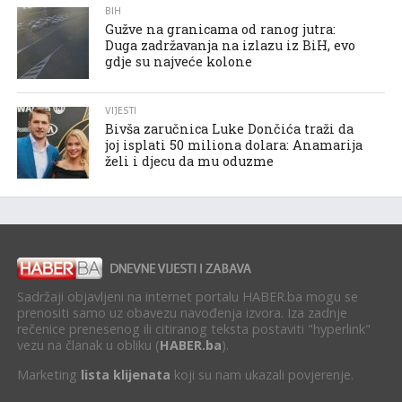
BIH
Gužve na granicama od ranog jutra:
Duga zadržavanja na izlazu iz BiH, evo
gdje su najveće kolone
VIJESTI
Bivša zaručnica Luke Dončića traži da
joj isplati 50 miliona dolara: Anamarija
želi i djecu da mu oduzme
Sadržaji objavljeni na internet portalu HABER.ba mogu se
prenositi samo uz obavezu navođenja izvora. Iza zadnje
rečenice prenesenog ili citiranog teksta postaviti "hyperlink"
vezu na članak u obliku (
HABER.ba
).
Marketing
lista klijenata
koji su nam ukazali povjerenje.