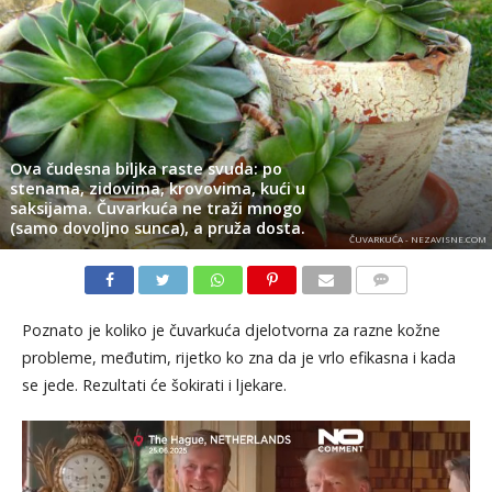
​Ova čudesna biljka raste svuda: po
stenama, zidovima, krovovima, kući u
saksijama. Čuvarkuća ne traži mnogo
(samo dovoljno sunca), a pruža dosta.
ČUVARKUĆA - NEZAVISNE.COM
KOMENTARI
Poznato je koliko je čuvarkuća djelotvorna za razne kožne
probleme, međutim, rijetko ko zna da je vrlo efikasna i kada
se jede. Rezultati će šokirati i ljekare.