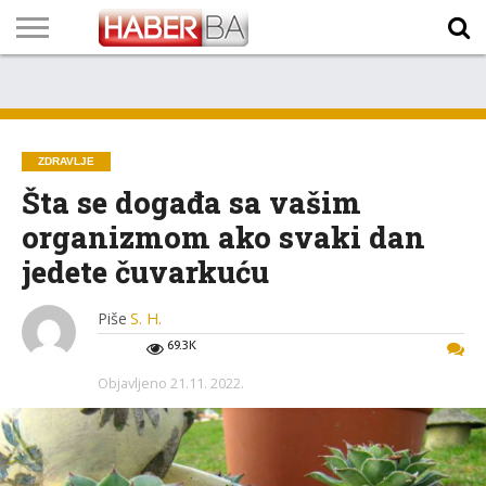
VIJESTI
BIZNIS
SPORT
SHOWBIZ
LIFESTYLE
SCI-
AUTO
ZANIMLJIVOSTI
FOTO
VIDEO
TV
VREMENSKA
STANJE NA
KURSNA
O
MARKETING
IMPRESSUM
KONTAKT
TECH
PROGRAM
PROGNOZA
PUTEVIMA
LISTA
NAMA
ZDRAVLJE
Šta se događa sa vašim
organizmom ako svaki dan
jedete čuvarkuću
Piše
S. H.
69.3K
Objavljeno
21.11. 2022.