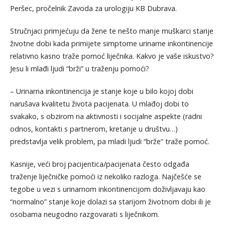
Peršec, pročelnik Zavoda za urologiju KB Dubrava.
Stručnjaci primjećuju da žene te nešto manje muškarci starije
životne dobi kada primijete simptome urinarne inkontinencije
relativno kasno traže pomoć liječnika. Kakvo je vaše iskustvo?
Jesu li mlađi ljudi “brži” u traženju pomoći?
– Urinarna inkontinencija je stanje koje u bilo kojoj dobi
narušava kvalitetu života pacijenata. U mlađoj dobi to
svakako, s obzirom na aktivnosti i socijalne aspekte (radni
odnos, kontakti s partnerom, kretanje u društvu…)
predstavlja velik problem, pa mladi ljudi “brže” traže pomoć.
Kasnije, veći broj pacijentica/pacijenata često odgađa
traženje liječničke pomoći iz nekoliko razloga. Najčešće se
tegobe u vezi s urinarnom inkontinencijom doživljavaju kao
“normalno” stanje koje dolazi sa starijom životnom dobi ili je
osobama neugodno razgovarati s liječnikom.