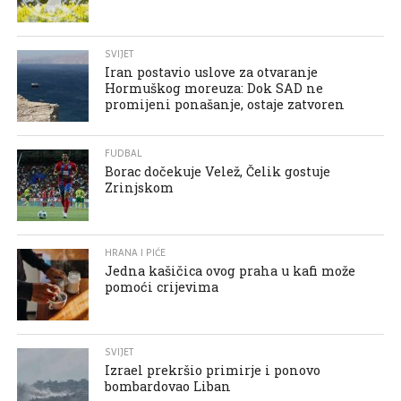
SVIJET
Iran postavio uslove za otvaranje
Hormuškog moreuza: Dok SAD ne
promijeni ponašanje, ostaje zatvoren
FUDBAL
Borac dočekuje Velež, Čelik gostuje
Zrinjskom
HRANA I PIĆE
Jedna kašičica ovog praha u kafi može
pomoći crijevima
SVIJET
Izrael prekršio primirje i ponovo
bombardovao Liban