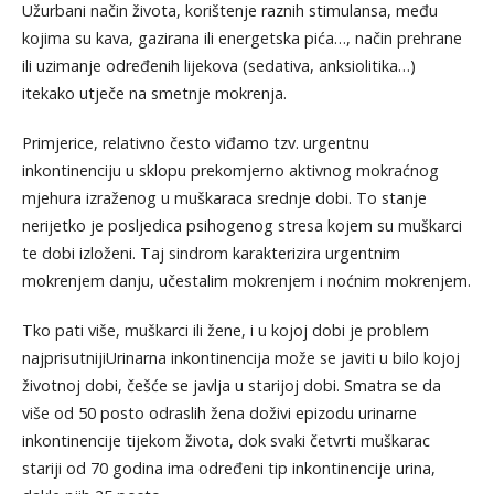
Užurbani način života, korištenje raznih stimulansa, među
kojima su kava, gazirana ili energetska pića…, način prehrane
ili uzimanje određenih lijekova (sedativa, anksiolitika…)
itekako utječe na smetnje mokrenja.
Primjerice, relativno često viđamo tzv. urgentnu
inkontinenciju u sklopu prekomjerno aktivnog mokraćnog
mjehura izraženog u muškaraca srednje dobi. To stanje
nerijetko je posljedica psihogenog stresa kojem su muškarci
te dobi izloženi. Taj sindrom karakterizira urgentnim
mokrenjem danju, učestalim mokrenjem i noćnim mokrenjem.
Tko pati više, muškarci ili žene, i u kojoj dobi je problem
najprisutnijiUrinarna inkontinencija može se javiti u bilo kojoj
životnoj dobi, češće se javlja u starijoj dobi. Smatra se da
više od 50 posto odraslih žena doživi epizodu urinarne
inkontinencije tijekom života, dok svaki četvrti muškarac
stariji od 70 godina ima određeni tip inkontinencije urina,