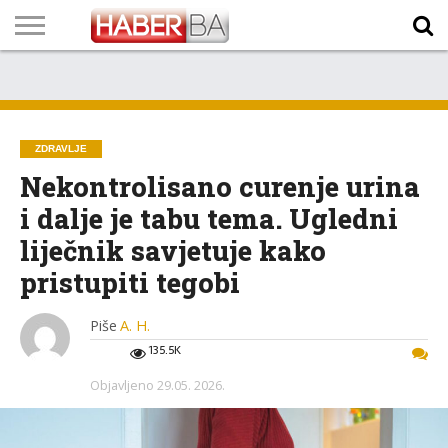
VIJESTI
BIZNIS
SPORT
SHOWBIZ
LIFESTYLE
SCI-
AUTO
ZANIMLJIVOSTI
FOTO
VIDEO
TV
VREMENSKA
STANJE NA
KURSNA
O
MARKETING
IMPRESSUM
KONTAKT
TECH
PROGRAM
PROGNOZA
PUTEVIMA
LISTA
NAMA
ZDRAVLJE
Nekontrolisano curenje urina
i dalje je tabu tema. Ugledni
liječnik savjetuje kako
pristupiti tegobi
Piše
A. H.
135.5K
Objavljeno
29.05. 2026.