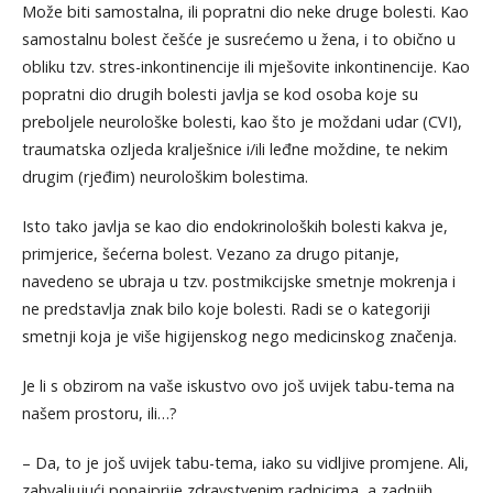
Može biti samostalna, ili popratni dio neke druge bolesti. Kao
samostalnu bolest češće je susrećemo u žena, i to obično u
obliku tzv. stres-inkontinencije ili mješovite inkontinencije. Kao
popratni dio drugih bolesti javlja se kod osoba koje su
preboljele neurološke bolesti, kao što je moždani udar (CVI),
traumatska ozljeda kralješnice i/ili leđne moždine, te nekim
drugim (rjeđim) neurološkim bolestima.
Isto tako javlja se kao dio endokrinoloških bolesti kakva je,
primjerice, šećerna bolest. Vezano za drugo pitanje,
navedeno se ubraja u tzv. postmikcijske smetnje mokrenja i
ne predstavlja znak bilo koje bolesti. Radi se o kategoriji
smetnji koja je više higijenskog nego medicinskog značenja.
Je li s obzirom na vaše iskustvo ovo još uvijek tabu-tema na
našem prostoru, ili…?
– Da, to je još uvijek tabu-tema, iako su vidljive promjene. Ali,
zahvaljujući ponajprije zdravstvenim radnicima, a zadnjih