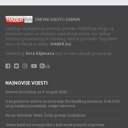
Sadržaji objavljeni na internet portalu HABER.ba mogu se
prenositi samo uz obavezu navođenja izvora. Iza zadnje
rečenice prenesenog ili citiranog teksta postaviti "hyperlink"
vezu na članak u obliku (
HABER.ba
).
Marketing
lista klijenata
koji su nam ukazali povjerenje.
ok
NAJNOVIJE VIJESTI
Dnevni horoskop za 9. avgust.2026.
Iran postavio uslove za otvaranje Hormuškog moreuza: Dok SAD
ne promijeni ponašanje, ostaje zatvoren
Borac dočekuje Velež, Čelik gostuje Zrinjskom
Jedna kašičica ovog praha u kafi može pomoći crijevima