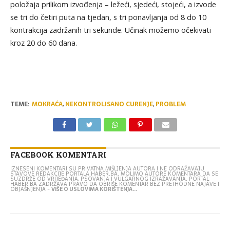
položaja prilikom izvođenja – ležeći, sjedeći, stojeći, a izvode
se tri do četiri puta na tjedan, s tri ponavljanja od 8 do 10
kontrakcija zadržanih tri sekunde. Učinak možemo očekivati
kroz 20 do 60 dana.
TEME:
MOKRAĆA
,
NEKONTROLISANO CURENJE
,
PROBLEM
FACEBOOK KOMENTARI
IZNESENI KOMENTARI SU PRIVATNA MIŠLJENJA AUTORA I NE ODRAŽAVAJU
STAVOVE REDAKCIJE PORTALA HABER.BA. MOLIMO AUTORE KOMENTARA DA SE
SUZDRŽE OD VRIJEĐANJA, PSOVANJA I VULGARNOG IZRAŽAVANJA. PORTAL
HABER.BA ZADRŽAVA PRAVO DA OBRIŠE KOMENTAR BEZ PRETHODNE NAJAVE I
OBJAŠNJENJA -
VIŠE O USLOVIMA KORIŠTENJA...