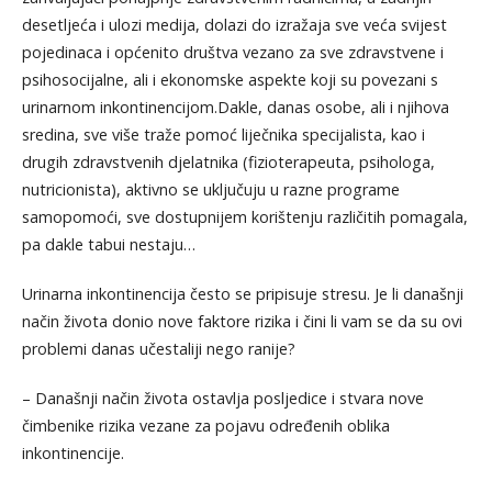
desetljeća i ulozi medija, dolazi do izražaja sve veća svijest
pojedinaca i općenito društva vezano za sve zdravstvene i
psihosocijalne, ali i ekonomske aspekte koji su povezani s
urinarnom inkontinencijom.Dakle, danas osobe, ali i njihova
sredina, sve više traže pomoć liječnika specijalista, kao i
drugih zdravstvenih djelatnika (fizioterapeuta, psihologa,
nutricionista), aktivno se uključuju u razne programe
samopomoći, sve dostupnijem korištenju različitih pomagala,
pa dakle tabui nestaju…
Urinarna inkontinencija često se pripisuje stresu. Je li današnji
način života donio nove faktore rizika i čini li vam se da su ovi
problemi danas učestaliji nego ranije?
– Današnji način života ostavlja posljedice i stvara nove
čimbenike rizika vezane za pojavu određenih oblika
inkontinencije.