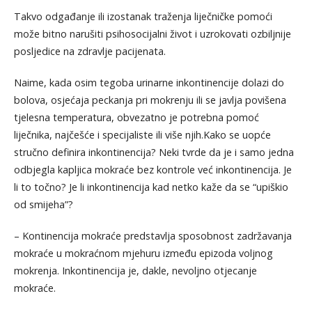
Takvo odgađanje ili izostanak traženja liječničke pomoći
može bitno narušiti psihosocijalni život i uzrokovati ozbiljnije
posljedice na zdravlje pacijenata.
Naime, kada osim tegoba urinarne inkontinencije dolazi do
bolova, osjećaja peckanja pri mokrenju ili se javlja povišena
tjelesna temperatura, obvezatno je potrebna pomoć
liječnika, najčešće i specijaliste ili više njih.Kako se uopće
stručno definira inkontinencija? Neki tvrde da je i samo jedna
odbjegla kapljica mokraće bez kontrole već inkontinencija. Je
li to točno? Je li inkontinencija kad netko kaže da se “upiškio
od smijeha”?
–​ Kontinencija mokraće predstavlja sposobnost zadržavanja
mokraće u mokraćnom mjehuru između epizoda voljnog
mokrenja. Inkontinencija je, dakle, nevoljno otjecanje
mokraće.