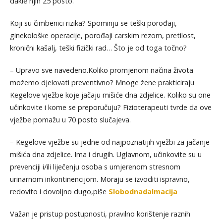
dakle njih 25 posto.
Koji su čimbenici rizika? Spominju se teški porođaji,
ginekološke operacije, porođaji carskim rezom, pretilost,
kronični kašalj, teški fizički rad… Što je od toga točno?
– Upravo sve navedeno.Koliko promjenom načina života
možemo djelovati preventivno? Mnoge žene prakticiraju
Kegelove vježbe koje jačaju mišiće dna zdjelice. Koliko su one
učinkovite i kome se preporučuju? Fizioterapeuti tvrde da ove
vježbe pomažu u 70 posto slučajeva.
–​ Kegelove vježbe su jedne od najpoznatijih vježbi za jačanje
mišića dna zdjelice. Ima i drugih. Uglavnom, učinkovite su u
prevenciji i/ili liječenju osoba s umjerenom stresnom
urinarnom inkontinencijom. Moraju se izvoditi ispravno,
redovito i dovoljno dugo,piše
Slobodnadalmacija
Važan je pristup postupnosti, pravilno korištenje raznih