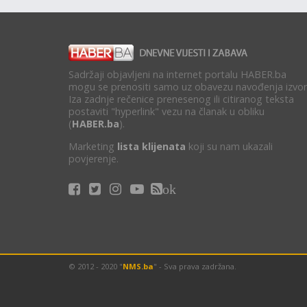
Sadržaji objavljeni na internet portalu HABER.ba
mogu se prenositi samo uz obavezu navođenja izvor
Iza zadnje rečenice prenesenog ili citiranog teksta
postaviti "hyperlink" vezu na članak u obliku
(
HABER.ba
).
Marketing
lista klijenata
koji su nam ukazali
povjerenje.
ok
© 2012 - 2020 "
NMS.ba
" - Sva prava zadržana.