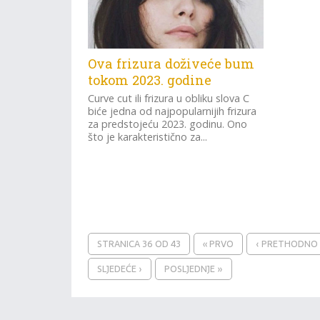
Ova frizura doživeće bum
tokom 2023. godine
Curve cut ili frizura u obliku slova C
biće jedna od najpopularnijih frizura
za predstojeću 2023. godinu. Ono
što je karakteristično za...
STRANICA 36 OD 43
« PRVO
‹ PRETHODNO
SLJEDEĆE ›
POSLJEDNJE »