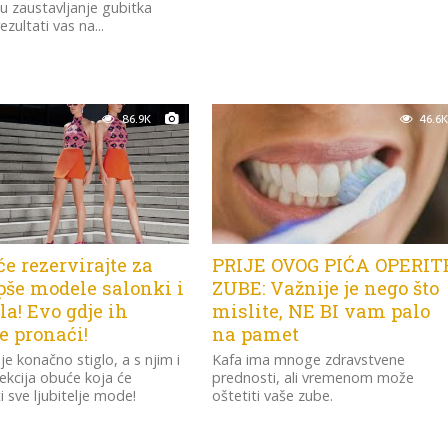
u zaustavljanje gubitka
ezultati vas na...
86.9K
46.6K
će rezervirajte za
PRIJE OVOG PIĆA OPERIT
pše modele salonki i
ZUBE: Važnije je nego što
a! Evo gdje ih
mislite, NE BI vam palo
e pronaći!
na pamet
je konačno stiglo, a s njim i
Kafa ima mnoge zdravstvene
ekcija obuće koja će
prednosti, ali vremenom može
i sve ljubitelje mode!
oštetiti vaše zube.