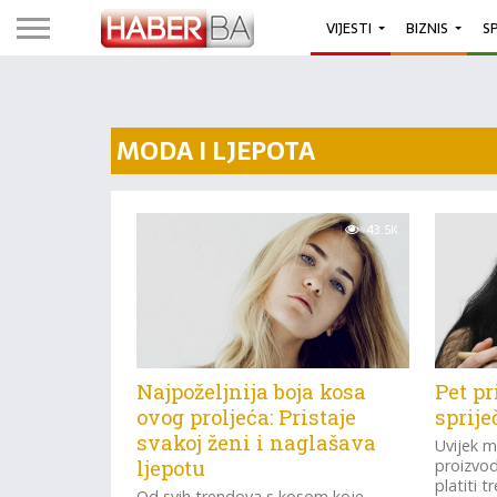
VIJESTI
BIZNIS
S
MODA I LJEPOTA
43.5K
Najpoželjnija boja kosa
Pet p
ovog proljeća: Pristaje
sprije
svakoj ženi i naglašava
Uvijek m
ljepotu
proizvod
platiti 
Od svih trendova s kosom koje