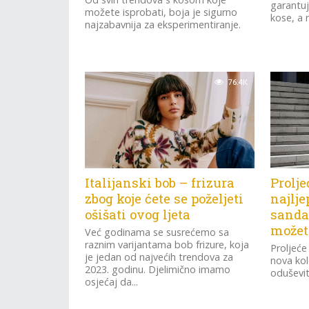
garantuj
možete isprobati, boja je sigurno
kose, a r
najzabavnija za eksperimentiranje.
76.4K
Italijanski bob – frizura
Prolje
zbog koje ćete se poželjeti
najlje
ošišati ovog ljeta
sandal
možet
Već godinama se susrećemo sa
raznim varijantama bob frizure, koja
Proljeće 
je jedan od najvećih trendova za
nova kol
2023. godinu. Djelimično imamo
oduševit
osjećaj da...