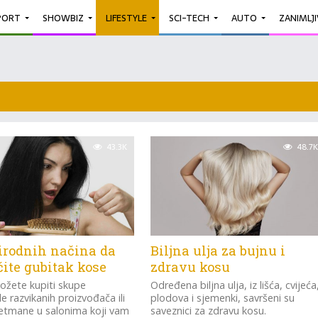
PORT
SHOWBIZ
LIFESTYLE
SCI-TECH
AUTO
ZANIMLJ
43.3K
48.7K
rirodnih načina da
Biljna ulja za bujnu i
čite gubitak kose
zdravu kosu
ožete kupiti skupe
Određena biljna ulja, iz lišća, cvijeća
e razvikanih proizvođača ili
plodova i sjemenki, savršeni su
tretmane u salonima koji vam
saveznici za zdravu kosu.