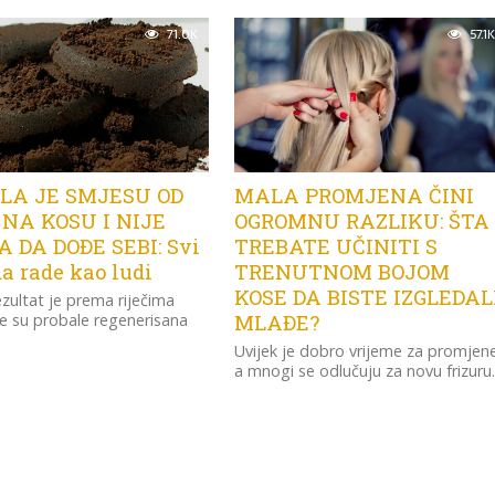
71.0K
57.1K
LA JE SMJESU OD
MALA PROMJENA ČINI
NA KOSU I NIJE
OGROMNU RAZLIKU: ŠTA
 DA DOĐE SEBI: Svi
TREBATE UČINITI S
da rade kao ludi
TRENUTNOM BOJOM
KOSE DA BISTE IZGLEDAL
rezultat je prema riječima
e su probale regenerisana
MLAĐE?
Uvijek je dobro vrijeme za promjen
a mnogi se odlučuju za novu frizuru