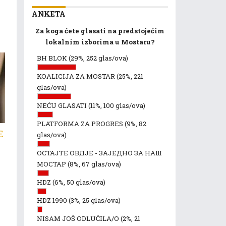
ANKETA
Za koga ćete glasati na predstojećim
lokalnim izborima u Mostaru?
BH BLOK
(29%, 252 glas/ova)
KOALICIJA ZA MOSTAR
(25%, 221
glas/ova)
NEĆU GLASATI
(11%, 100 glas/ova)
PLATFORMA ZA PROGRES
(9%, 82
E
glas/ova)
ОСТАЈТЕ ОВДЈЕ - ЗАЈЕДНО ЗА НАШ
МОСТАР
(8%, 67 glas/ova)
HDZ
(6%, 50 glas/ova)
HDZ 1990
(3%, 25 glas/ova)
NISAM JOŠ ODLUČILA/O
(2%, 21