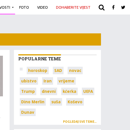
IVOSTI
FOTO
VIDEO
DOHABERITE VIJEST
ARHIVA
POPULARNE TEME
horoskop
SAD
novac
ubistvo
Iran
vrijeme
Trump
dnevni
kćerka
UEFA
Dino Merlin
suša
Koševo
Dunav
,
POGLEDAJ SVE TEME…