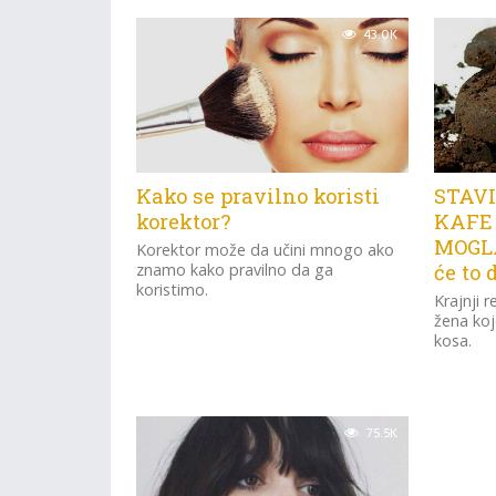
43.0K
Kako se pravilno koristi
STAVI
korektor?
KAFE 
MOGLA
Korektor može da učini mnogo ako
znamo kako pravilno da ga
će to 
koristimo.
Krajnji 
žena koj
kosa.
75.5K