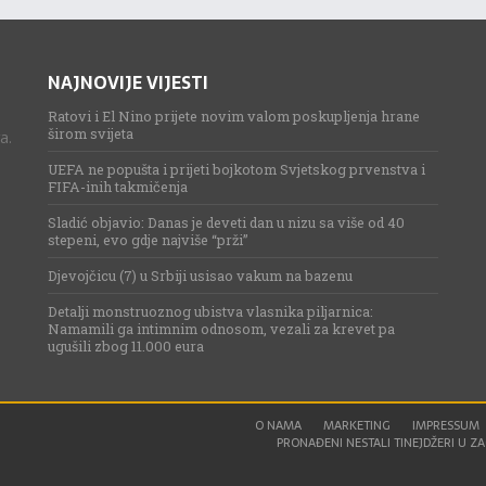
NAJNOVIJE VIJESTI
Ratovi i El Nino prijete novim valom poskupljenja hrane
širom svijeta
a.
UEFA ne popušta i prijeti bojkotom Svjetskog prvenstva i
FIFA-inih takmičenja
Sladić objavio: Danas je deveti dan u nizu sa više od 40
stepeni, evo gdje najviše “prži”
Djevojčicu (7) u Srbiji usisao vakum na bazenu
Detalji monstruoznog ubistva vlasnika piljarnica:
Namamili ga intimnim odnosom, vezali za krevet pa
ugušili zbog 11.000 eura
O NAMA
MARKETING
IMPRESSUM
PRONAĐENI NESTALI TINEJDŽERI U ZAG