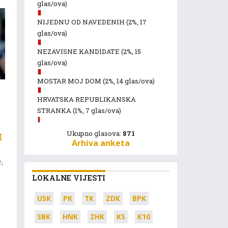
glas/ova)
NIJEDNU OD NAVEDENIH
(2%, 17
glas/ova)
NEZAVISNE KANDIDATE
(2%, 15
glas/ova)
MOSTAR MOJ DOM
(2%, 14 glas/ova)
HRVATSKA REPUBLIKANSKA
STRANKA
(1%, 7 glas/ova)
Ukupno glasova:
871
I
Arhiva anketa
e,
.
LOKALNE VIJESTI
USK
PK
TK
ZDK
BPK
SBK
HNK
ZHK
KS
K10