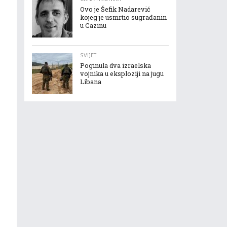
Ovo je Šefik Nadarević
kojeg je usmrtio sugrađanin
u Cazinu
SVIJET
Poginula dva izraelska
vojnika u eksploziji na jugu
Libana