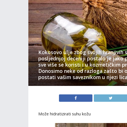
Kokosovo ulje zbog svojih hranjivih 
posljednjoj deceniji postalo je jako 
sve više se koristi i u kozmetičkim p
Donosimo neke od razloga zašto bi o
postati vašim saveznikom u njezi lica 
Može hidratizirati suhu kožu