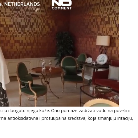
ciju i bogatu njegu kože. Ono pomaže zadržati vodu na površini
ima antioksidativna i protuupalna sredstva, koja smanjuju iritaciju,