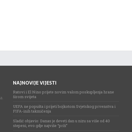
NAJNOVIJE VIJESTI
Ratovi i El Nino prijete novim valom poskupljenja hrane
širom svijeta
a.
UEFA ne popušta i prijeti bojkotom Svjetskog prvenstva i
FIFA-inih takmičenja
Sladić objavio: Danas je deveti dan u nizu sa više od 40
stepeni, evo gdje najviše “prži”