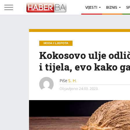
VIJESTI
BIZNIS
S
MODA I LJEPOTA
Kokosovo ulje odlič
i tijela, evo kako g
Piše
S. H.
Objavljeno
24.03. 2023.