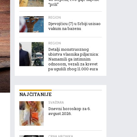
“prži”
REGION
Djevojčicu (7) u Srbiji usisao
vakum na bazenu
REGION
Detalji monstruoznog
ubistva vlasnika piljarnica:
Namamili ga intimnim
odnosom, vezali za krevet
pa ugušili zbog 11.000 eura
NAJČITANIJE
SVAŠTARA
Dnevni horoskop za 6.
avgust.2026.
CRNA HRONIKA