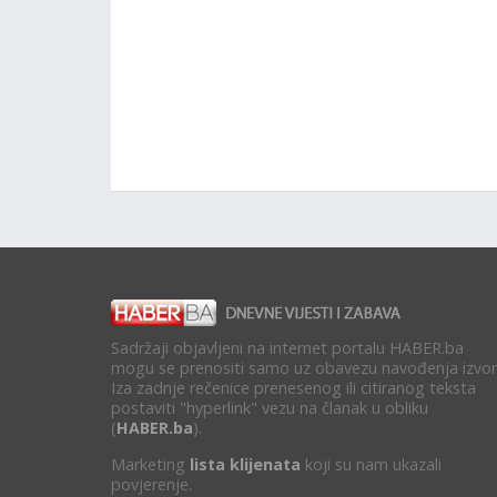
Sadržaji objavljeni na internet portalu HABER.ba
mogu se prenositi samo uz obavezu navođenja izvor
Iza zadnje rečenice prenesenog ili citiranog teksta
postaviti "hyperlink" vezu na članak u obliku
(
HABER.ba
).
Marketing
lista klijenata
koji su nam ukazali
povjerenje.