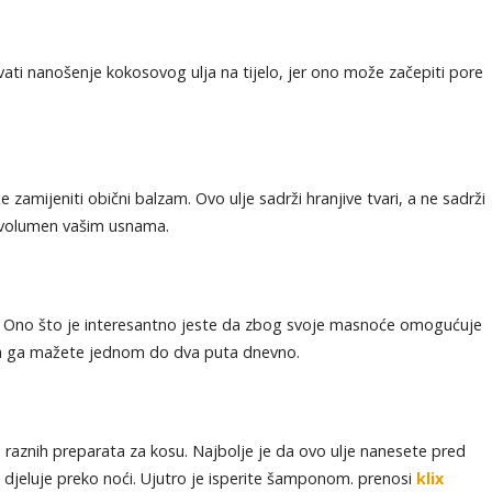
vati nanošenje kokosovog ulja na tijelo, jer ono može začepiti pore
zamijeniti obični balzam. Ovo ulje sadrži hranjive tvari, a ne sadrži
e volumen vašim usnama.
ku. Ono što je interesantno jeste da zbog svoje masnoće omogućuje
 da ga mažete jednom do dva puta dnevno.
raznih preparata za kosu. Najbolje je da ovo ulje nanesete pred
 djeluje preko noći. Ujutro je isperite šamponom. prenosi
klix