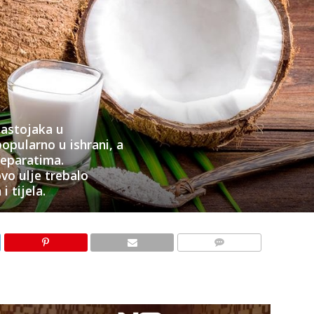
sastojaka u
popularno u ishrani, a
reparatima.
vo ulje trebalo
i tijela.
KOMENTARI