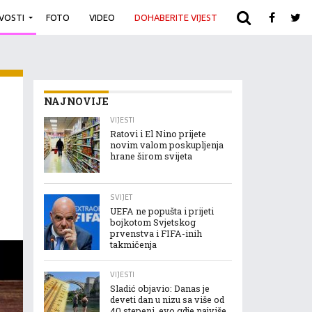
IVOSTI
FOTO
VIDEO
DOHABERITE VIJEST
ARHIVA
NAJNOVIJE
VIJESTI
Ratovi i El Nino prijete
novim valom poskupljenja
hrane širom svijeta
SVIJET
UEFA ne popušta i prijeti
bojkotom Svjetskog
prvenstva i FIFA-inih
takmičenja
VIJESTI
Sladić objavio: Danas je
deveti dan u nizu sa više od
40 stepeni, evo gdje najviše