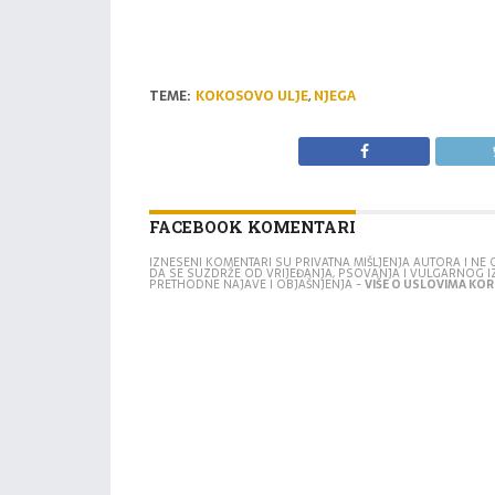
TEME:
KOKOSOVO ULJE
,
NJEGA
FACEBOOK KOMENTARI
IZNESENI KOMENTARI SU PRIVATNA MIŠLJENJA AUTORA I N
DA SE SUZDRŽE OD VRIJEĐANJA, PSOVANJA I VULGARNOG 
PRETHODNE NAJAVE I OBJAŠNJENJA -
VIŠE O USLOVIMA KORI