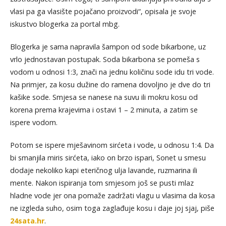
vlasi pa ga vlasište pojačano proizvodi“, opisala je svoje
iskustvo blogerka za portal mbg.
Blogerka je sama napravila šampon od sode bikarbone, uz
vrlo jednostavan postupak. Soda bikarbona se pomeša s
vodom u odnosi 1:3, znači na jednu količinu sode idu tri vode.
Na primjer, za kosu dužine do ramena dovoljno je dve do tri
kašike sode. Smjesa se nanese na suvu ili mokru kosu od
korena prema krajevima i ostavi 1 – 2 minuta, a zatim se
ispere vodom.
Potom se ispere mješavinom sirćeta i vode, u odnosu 1:4. Da
bi smanjila miris sirćeta, iako on brzo ispari, Sonet u smesu
dodaje nekoliko kapi eteričnog ulja lavande, ruzmarina ili
mente. Nakon ispiranja tom smjesom još se pusti mlaz
hladne vode jer ona pomaže zadržati vlagu u vlasima da kosa
ne izgleda suho, osim toga zaglađuje kosu i daje joj sjaj, piše
24sata.hr
.