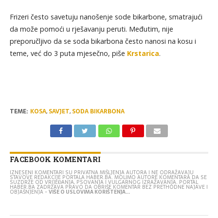
Frizeri često savetuju nanošenje sode bikarbone, smatrajući
da može pomoći u rješavanju peruti. Međutim, nije
preporučljivo da se soda bikarbona često nanosi na kosu i
teme, već do 3 puta mjesečno, piše
Krstarica
.
TEME:
KOSA
,
SAVJET
,
SODA BIKARBONA
FACEBOOK KOMENTARI
IZNESENI KOMENTARI SU PRIVATNA MIŠLJENJA AUTORA I NE ODRAŽAVAJU
STAVOVE REDAKCIJE PORTALA HABER.BA. MOLIMO AUTORE KOMENTARA DA SE
SUZDRŽE OD VRIJEĐANJA, PSOVANJA I VULGARNOG IZRAŽAVANJA. PORTAL
HABER.BA ZADRŽAVA PRAVO DA OBRIŠE KOMENTAR BEZ PRETHODNE NAJAVE I
OBJAŠNJENJA -
VIŠE O USLOVIMA KORIŠTENJA...