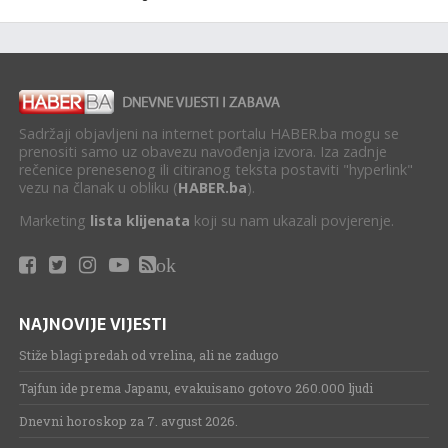
Sadržaji objavljeni na internet portalu HABER.ba mogu se
prenositi samo uz obavezu navođenja izvora. Iza zadnje
rečenice prenesenog ili citiranog teksta postaviti "hyperlink"
vezu na članak u obliku (
HABER.ba
).
Marketing
lista klijenata
koji su nam ukazali povjerenje.
ok
NAJNOVIJE VIJESTI
Stiže blagi predah od vrelina, ali ne zadugo
Tajfun ide prema Japanu, evakuisano gotovo 260.000 ljudi
Dnevni horoskop za 7. avgust 2026.