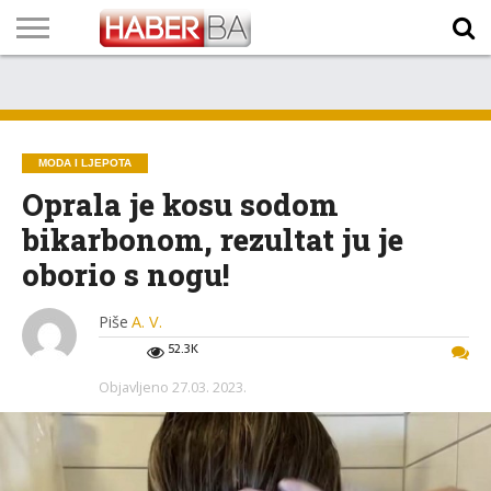
VIJESTI
BIZNIS
SPORT
SHOWBIZ
LIFESTYLE
SCI-
AUTO
ZANIMLJIVOSTI
FOTO
VIDEO
TV
VREMENSKA
STANJE NA
KURSNA
O
MARKETING
IMPRESSUM
KONTAKT
TECH
PROGRAM
PROGNOZA
PUTEVIMA
LISTA
NAMA
MODA I LJEPOTA
Oprala je kosu sodom
bikarbonom, rezultat ju je
oborio s nogu!
Piše
A. V.
52.3K
Objavljeno
27.03. 2023.