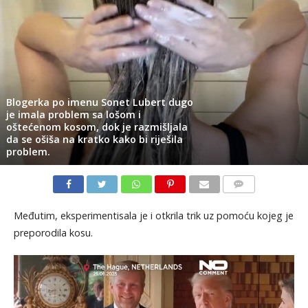
Blogerka po imenu Sonet Lubert dugo
je imala problem sa lošom i
oštećenom kosom, dok je razmišljala
da se ošiša na kratko kako bi riješila
problem.
KOMENTARI
Međutim, eksperimentisala je i otkrila trik uz pomoću kojeg je
preporodila kosu.