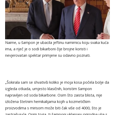
Naime, u šampon je ubacila jeftinu namirnicu koju svaka kuća
ima, a riječ je o sodi bikarboni čije brojne koristi i
nevjerovatan spektar primjene su odavno poznati.
„Šokirala sam se shvativši koliko je moja kosa počela bolje da
izgleda otkada, umjesto klasičnih, koristim šampon
napravljen od soda bikarbone. Osim što zaista blista, nije
izložena štetnim hemikalijama kojih u kozmetičkim
proizvodima s mirisom može biti čak više od 4000, što je
zastrašujuće. Osim toga, ti šamponi uklanjaju prirodna ulja s