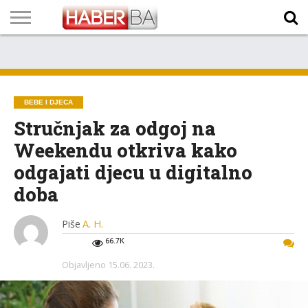
VIJESTI
BIZNIS
SPORT
SHOWBIZ
LIFESTYLE
SCI-
AUTO
ZANIMLJIVOSTI
FOTO
VIDEO
TV
VREMENSKA
STANJE NA
KURSNA
O
MARKETING
IMPRESSUM
KONTAKT
TECH
PROGRAM
PROGNOZA
PUTEVIMA
LISTA
NAMA
BEBE I DJECA
Stručnjak za odgoj na
Weekendu otkriva kako
odgajati djecu u digitalno
doba
Piše
A. H.
66.7K
Objavljeno
15.06. 2023.