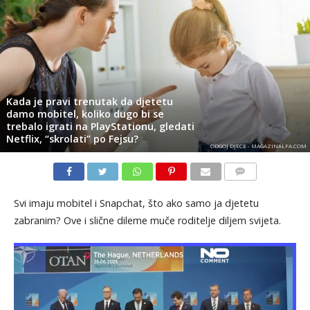
Kada je pravi trenutak da djetetu
damo mobitel, koliko dugo bi se
trebalo igrati na PlayStationu, gledati
Netflix, “skrolati” po Fejsu?
ODGOJ DJECE - MAGAZINALFA.COM
KOMENTARI
Svi imaju mobitel i Snapchat, što ako samo ja djetetu
zabranim? Ove i slične dileme muče roditelje diljem svijeta.