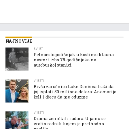
NAJNOVIJE
SVIJET
Petnaestogodišnjak u kostimu klauna
nasmrt izbo 78-godišnjaka na
autobuskoj stanici
VIJESTI
Bivša zaručnica Luke Dončića traži da
joj isplati 50 miliona dolara: Anamarija
želi i djecu da mu oduzme
VIJESTI
Drama zeničkih rudara: U jamu se
vratio radnik kojem je prethodno
pozlilo