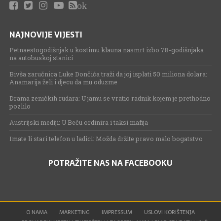
ok
NAJNOVIJE VIJESTI
Petnaestogodišnjak u kostimu klauna nasmrt izbo 78-godišnjaka
na autobuskoj stanici
Bivša zaručnica Luke Dončića traži da joj isplati 50 miliona dolara:
Anamarija želi i djecu da mu oduzme
Drama zeničkih rudara: U jamu se vratio radnik kojem je prethodno
pozlilo
Austrijski mediji: U Beču ordinira i taksi mafija
Imate li stari telefon u ladici: Možda držite pravo malo bogatstvo
POTRAŽITE NAS NA FACEBOOKU
O NAMA
MARKETING
IMPRESSUM
USLOVI KORIŠTENJA