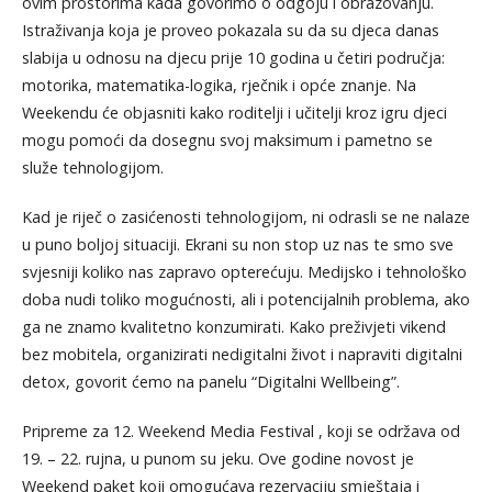
ovim prostorima kada govorimo o odgoju i obrazovanju.
Istraživanja koja je proveo pokazala su da su djeca danas
slabija u odnosu na djecu prije 10 godina u četiri područja:
motorika, matematika-logika, rječnik i opće znanje. Na
Weekendu će objasniti kako roditelji i učitelji kroz igru djeci
mogu pomoći da dosegnu svoj maksimum i pametno se
služe tehnologijom.
Kad je riječ o zasićenosti tehnologijom, ni odrasli se ne nalaze
u puno boljoj situaciji. Ekrani su non stop uz nas te smo sve
svjesniji koliko nas zapravo opterećuju. Medijsko i tehnološko
doba nudi toliko mogućnosti, ali i potencijalnih problema, ako
ga ne znamo kvalitetno konzumirati. Kako preživjeti vikend
bez mobitela, organizirati nedigitalni život i napraviti digitalni
detox, govorit ćemo na panelu “Digitalni Wellbeing”.
Pripreme za 12. Weekend Media Festival , koji se održava od
19. – 22. rujna, u punom su jeku. Ove godine novost je
Weekend paket koji omogućava rezervaciju smještaja i