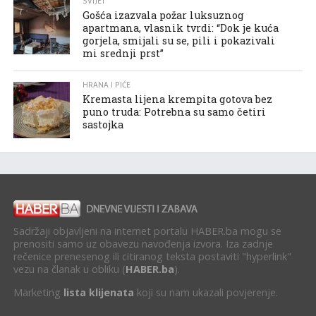
SVIJET
Gošća izazvala požar luksuznog
apartmana, vlasnik tvrdi: “Dok je kuća
gorjela, smijali su se, pili i pokazivali
mi srednji prst”
HRANA I PIĆE
Kremasta lijena krempita gotova bez
puno truda: Potrebna su samo četiri
sastojka
Sadržaji objavljeni na internet portalu HABER.ba mogu se
prenositi samo uz obavezu navođenja izvora. Iza zadnje
rečenice prenesenog ili citiranog teksta postaviti "hyperlink"
vezu na članak u obliku (
HABER.ba
).
Marketing
lista klijenata
koji su nam ukazali povjerenje.