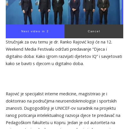
Next video in 1
Cancel
Stručnjak za ovu temu je dr. Ranko Rajović koji će na 12.
Weekend Media Festivalu održati predavanje “Djeca i
digitalno doba: Kako igrom razvijati djetetov IQ” i savjetovati
kako se baviti s djecom u digitalno doba.
Rajović je specijalist interne medicine, magistrirao je i
doktorirao na područjima neuroendokrinologije i sportskih
znanosti. Dugogodišnji je UNICEF-ov suradnik na projektu
ranog poticanja intelektualnog razvoja djece te predavač na
Pedagoškom fakultetu u Kopru. Jedan je od autoriteta na