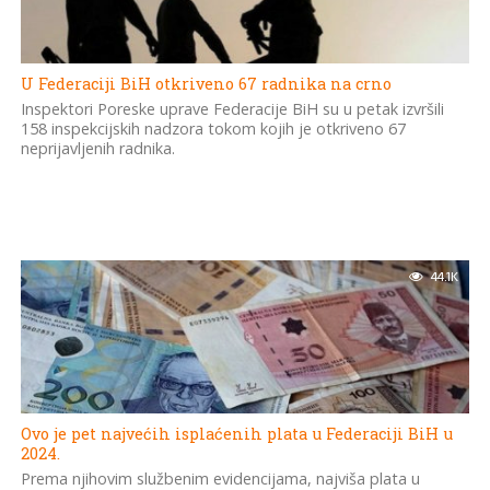
U Federaciji BiH otkriveno 67 radnika na crno
Inspektori Poreske uprave Federacije BiH su u petak izvršili
158 inspekcijskih nadzora tokom kojih je otkriveno 67
neprijavljenih radnika.
44.1K
Ovo je pet najvećih isplaćenih plata u Federaciji BiH u
2024.
Prema njihovim službenim evidencijama, najviša plata u