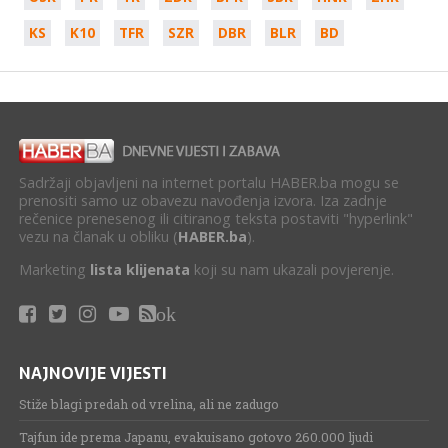
KS
K10
TFR
SZR
DBR
BLR
BD
Sadržaji objavljeni na internet portalu HABER.ba mogu se
prenositi samo uz obavezu navođenja izvora. Iza zadnje
rečenice prenesenog ili citiranog teksta postaviti "hyperlink"
vezu na članak u obliku (
HABER.ba
).
Marketing
lista klijenata
koji su nam ukazali povjerenje.
ok
NAJNOVIJE VIJESTI
Stiže blagi predah od vrelina, ali ne zadugo
Tajfun ide prema Japanu, evakuisano gotovo 260.000 ljudi