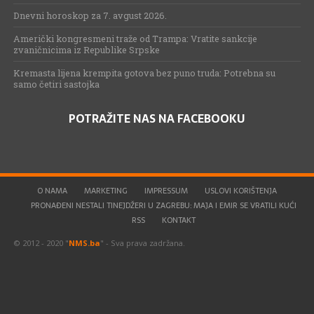
Dnevni horoskop za 7. avgust 2026.
Američki kongresmeni traže od Trampa: Vratite sankcije
zvaničnicima iz Republike Srpske
Kremasta lijena krempita gotova bez puno truda: Potrebna su
samo četiri sastojka
POTRAŽITE NAS NA FACEBOOKU
O NAMA
MARKETING
IMPRESSUM
USLOVI KORIŠTENJA
PRONAĐENI NESTALI TINEJDŽERI U ZAGREBU: MAJA I EMIR SE VRATILI KUĆI
RSS
KONTAKT
© 2012 - 2020 "
NMS.ba
" - Sva prava zadržana.