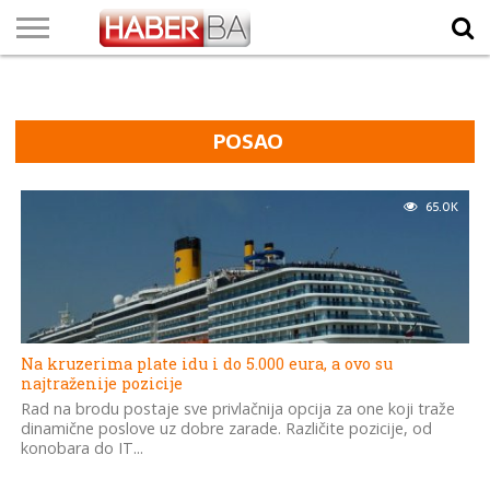
VIJESTI
BIZNIS
SPORT
SHOWBIZ
LIFESTYLE
SCI-
AUTO
ZANIMLJIVOSTI
FOTO
VIDEO
TV
VREMENSKA
STANJE NA
KURSNA
O
MARKETING
IMPRESSUM
KONTAKT
TECH
PROGRAM
PROGNOZA
PUTEVIMA
LISTA
NAMA
POSAO
65.0K
Na kruzerima plate idu i do 5.000 eura, a ovo su
najtraženije pozicije
Rad na brodu postaje sve privlačnija opcija za one koji traže
dinamične poslove uz dobre zarade. Različite pozicije, od
konobara do IT...