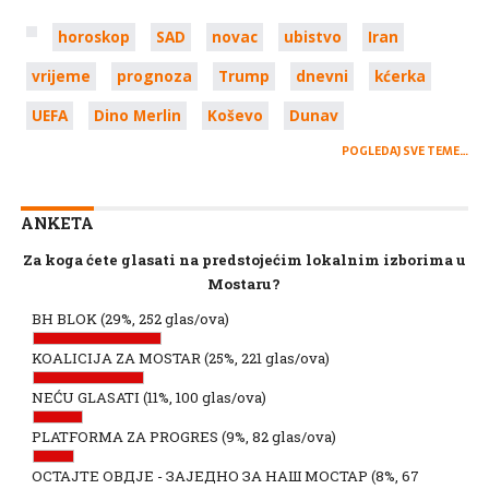
horoskop
SAD
novac
ubistvo
Iran
vrijeme
prognoza
Trump
dnevni
kćerka
UEFA
Dino Merlin
Koševo
Dunav
POGLEDAJ SVE TEME…
ANKETA
Za koga ćete glasati na predstojećim lokalnim izborima u
Mostaru?
BH BLOK
(29%, 252 glas/ova)
KOALICIJA ZA MOSTAR
(25%, 221 glas/ova)
NEĆU GLASATI
(11%, 100 glas/ova)
PLATFORMA ZA PROGRES
(9%, 82 glas/ova)
ОСТАЈТЕ ОВДЈЕ - ЗАЈЕДНО ЗА НАШ МОСТАР
(8%, 67