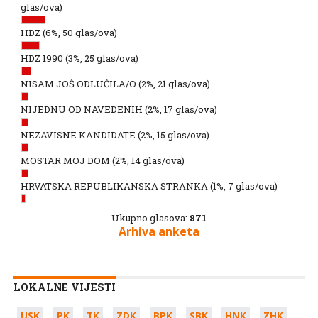
glas/ova)
HDZ
(6%, 50 glas/ova)
HDZ 1990
(3%, 25 glas/ova)
NISAM JOŠ ODLUČILA/O
(2%, 21 glas/ova)
NIJEDNU OD NAVEDENIH
(2%, 17 glas/ova)
NEZAVISNE KANDIDATE
(2%, 15 glas/ova)
MOSTAR MOJ DOM
(2%, 14 glas/ova)
HRVATSKA REPUBLIKANSKA STRANKA
(1%, 7 glas/ova)
Ukupno glasova:
871
Arhiva anketa
LOKALNE VIJESTI
USK
PK
TK
ZDK
BPK
SBK
HNK
ZHK