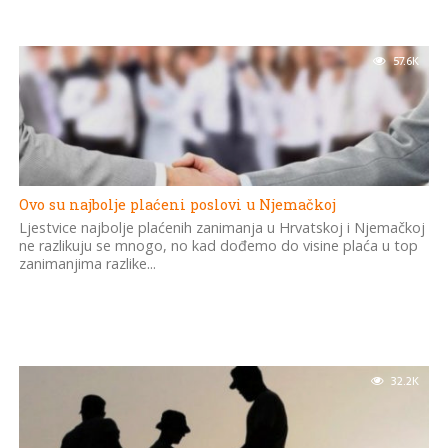
57.6K
Ovo su najbolje plaćeni poslovi u Njemačkoj
Ljestvice najbolje plaćenih zanimanja u Hrvatskoj i Njemačkoj
ne razlikuju se mnogo, no kad dođemo do visine plaća u top
zanimanjima razlike...
32.2K