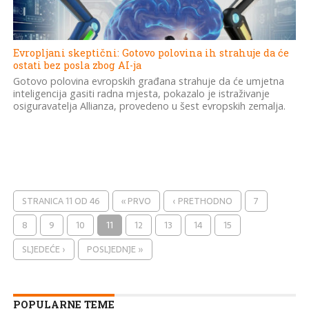
Evropljani skeptični: Gotovo polovina ih strahuje da će
ostati bez posla zbog AI-ja
Gotovo polovina evropskih građana strahuje da će umjetna
inteligencija gasiti radna mjesta, pokazalo je istraživanje
osiguravatelja Allianza, provedeno u šest evropskih zemalja.
STRANICA 11 OD 46
« PRVO
‹ PRETHODNO
7
8
9
10
11
12
13
14
15
SLJEDEĆE ›
POSLJEDNJE »
POPULARNE TEME