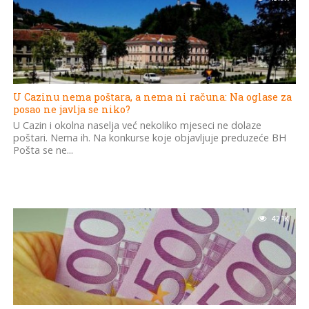
U Cazinu nema poštara, a nema ni računa: Na oglase za
posao ne javlja se niko?
U Cazin i okolna naselja već nekoliko mjeseci ne dolaze
poštari. Nema ih. Na konkurse koje objavljuje preduzeće BH
Pošta se ne...
42.1K