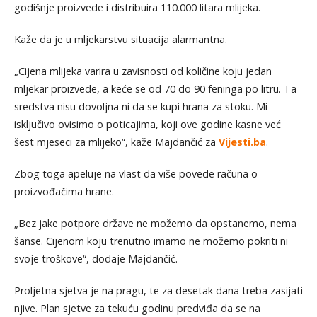
godišnje proizvede i distribuira 110.000 litara mlijeka.
Kaže da je u mljekarstvu situacija alarmantna.
„Cijena mlijeka varira u zavisnosti od količine koju jedan
mljekar proizvede, a keće se od 70 do 90 feninga po litru. Ta
sredstva nisu dovoljna ni da se kupi hrana za stoku. Mi
isključivo ovisimo o poticajima, koji ove godine kasne već
šest mjeseci za mlijeko“, kaže Majdančić za
Vijesti.ba
.
Zbog toga apeluje na vlast da više povede računa o
proizvođačima hrane.
„Bez jake potpore države ne možemo da opstanemo, nema
šanse. Cijenom koju trenutno imamo ne možemo pokriti ni
svoje troškove“, dodaje Majdančić.
Proljetna sjetva je na pragu, te za desetak dana treba zasijati
njive. Plan sjetve za tekuću godinu predviđa da se na