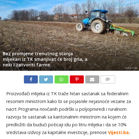
Bez promjene trenutnog stanja
mljekari iz TK smanjivat će broj grla, a
neki i zatvoriti farme.
VIJESTI.BA
KOMENTARI
Proizvođači mlijeka iz TK traže hitan sastanak sa federalnim
resornim ministrom kako bi se pojasnile nejasnoće vezane za
nacrt Programa novčanih podrški u poljoprivredi i ruralnom
razvoju te sastanak sa kantonalnim ministrom na kojem će
predložiti da budući poticaji idu po litru mlijeka i da se 10%
sredstava izdvoji za kapitalne investicije, prenose
Vijesti.ba
..