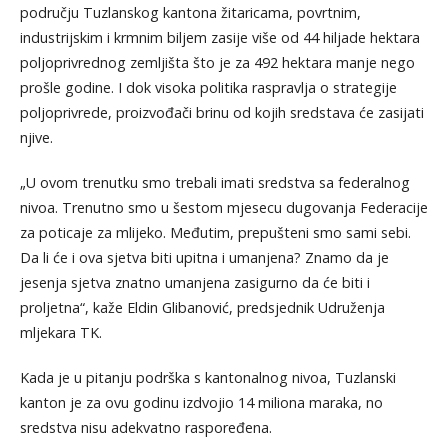
području Tuzlanskog kantona žitaricama, povrtnim,
industrijskim i krmnim biljem zasije više od 44 hiljade hektara
poljoprivrednog zemljišta što je za 492 hektara manje nego
prošle godine. I dok visoka politika raspravlja o strategije
poljoprivrede, proizvođači brinu od kojih sredstava će zasijati
njive.
„U ovom trenutku smo trebali imati sredstva sa federalnog
nivoa. Trenutno smo u šestom mjesecu dugovanja Federacije
za poticaje za mlijeko. Međutim, prepušteni smo sami sebi.
Da li će i ova sjetva biti upitna i umanjena? Znamo da je
jesenja sjetva znatno umanjena zasigurno da će biti i
proljetna“, kaže Eldin Glibanović, predsjednik Udruženja
mljekara TK.
Kada je u pitanju podrška s kantonalnog nivoa, Tuzlanski
kanton je za ovu godinu izdvojio 14 miliona maraka, no
sredstva nisu adekvatno raspoređena.