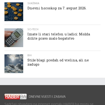
SVAŠTARA
Dnevni horoskop za 7. avgust 2026.
SCI-TECH
Imate li stari telefon u ladici: Možda
držite pravo malo bogatstvo
BIH
Stiže blagi predah od vrelina, ali ne
zadugo
Sadržaji objavljeni na internet portalu HABER.ba mogu se