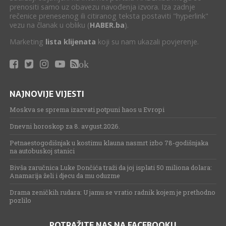
prenositi samo uz obavezu navođenja izvora. Iza zadnje
rečenice prenesenog ili citiranog teksta postaviti "hyperlink"
vezu na članak u obliku (
HABER.ba
).
Marketing
lista klijenata
koji su nam ukazali povjerenje.
ok
NAJNOVIJE VIJESTI
Moskva se sprema izazvati potpuni haos u Evropi
Dnevni horoskop za 8. avgust.2026.
Petnaestogodišnjak u kostimu klauna nasmrt izbo 78-godišnjaka
na autobuskoj stanici
Bivša zaručnica Luke Dončića traži da joj isplati 50 miliona dolara:
Anamarija želi i djecu da mu oduzme
Drama zeničkih rudara: U jamu se vratio radnik kojem je prethodno
pozlilo
POTRAŽITE NAS NA FACEBOOKU