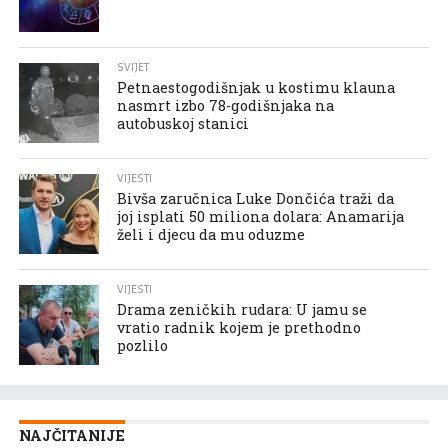
SVIJET
Petnaestogodišnjak u kostimu klauna
nasmrt izbo 78-godišnjaka na
autobuskoj stanici
VIJESTI
Bivša zaručnica Luke Dončića traži da
joj isplati 50 miliona dolara: Anamarija
želi i djecu da mu oduzme
VIJESTI
Drama zeničkih rudara: U jamu se
vratio radnik kojem je prethodno
pozlilo
NAJČITANIJE