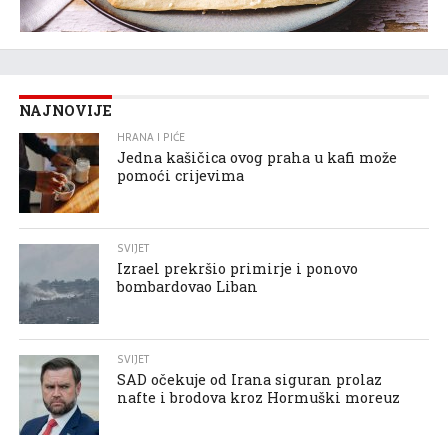
NAJNOVIJE
HRANA I PIĆE
Jedna kašičica ovog praha u kafi može
pomoći crijevima
SVIJET
Izrael prekršio primirje i ponovo
bombardovao Liban
SVIJET
SAD očekuje od Irana siguran prolaz
nafte i brodova kroz Hormuški moreuz