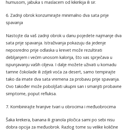
humusom, jabuka s maslacem od kikirikija ili sir.
6. Zadnji obrok konzumirajte minimalno dva sata prije
spavanja
Nastojte da vaš zadnji obrok u danu pojedete najmanje dva
sata prije spavanja. Istraživanja pokazuju da jedenje
neposredno prije odlaska u krevet može rezultirati
debljanjem i većim unosom kalorija, što vas sprječava u
ispunjavanju vaših ciljeva. I dalje možete uživati u komadu
tamne čokolade ili zdjeli voća za desert, samo tempirajte
tako da imate dva sata vremena za probavu prije spavanja.
Ovo također može poboljšati ukupni san i smanjiti probavne
simptome, poput refluksa.
7. Kombinirajte hranjive tvari u obrocima i međuobrocima
Šaka krekera, banana ili granola pločica sami po sebi nisu
dobra opcija za međuobrok. Razlog tome su velike količine