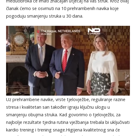
međuobroka će imati značajan utjecaj na vaš struk. Kroz ovaj
članak ćemo se osvrnuti na 10 prehrambenih navika koje
pogoduju smanjenju struka u 30 dana.
Uz prehrambene navike, vrste tjelovježbe, reguliranje razine
stresa i kvalitetan san također igraju ključnu ulogu u
smanjenju obujma struka. Kad govorimo o tjelovježbi, za
najbolje rezultate tjedna rutina vježbanja trebala bi uključivati
kardio trening i trening snage.Higijena kvalitetnog sna će