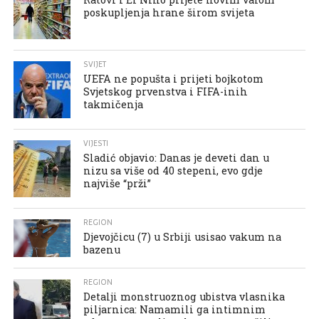
poskupljenja hrane širom svijeta
SVIJET
UEFA ne popušta i prijeti bojkotom
Svjetskog prvenstva i FIFA-inih
takmičenja
VIJESTI
Sladić objavio: Danas je deveti dan u
nizu sa više od 40 stepeni, evo gdje
najviše “prži”
REGION
Djevojčicu (7) u Srbiji usisao vakum na
bazenu
REGION
Detalji monstruoznog ubistva vlasnika
piljarnica: Namamili ga intimnim