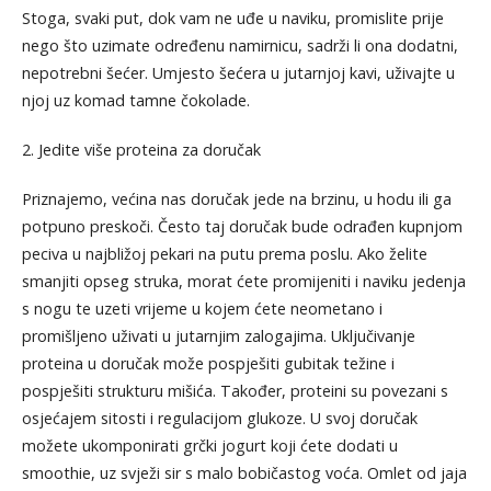
Stoga, svaki put, dok vam ne uđe u naviku, promislite prije
nego što uzimate određenu namirnicu, sadrži li ona dodatni,
nepotrebni šećer. Umjesto šećera u jutarnjoj kavi, uživajte u
njoj uz komad tamne čokolade.
2. Jedite više proteina za doručak
Priznajemo, većina nas doručak jede na brzinu, u hodu ili ga
potpuno preskoči. Često taj doručak bude odrađen kupnjom
peciva u najbližoj pekari na putu prema poslu. Ako želite
smanjiti opseg struka, morat ćete promijeniti i naviku jedenja
s nogu te uzeti vrijeme u kojem ćete neometano i
promišljeno uživati u jutarnjim zalogajima. Uključivanje
proteina u doručak može pospješiti gubitak težine i
pospješiti strukturu mišića. Također, proteini su povezani s
osjećajem sitosti i regulacijom glukoze. U svoj doručak
možete ukomponirati grčki jogurt koji ćete dodati u
smoothie, uz svježi sir s malo bobičastog voća. Omlet od jaja