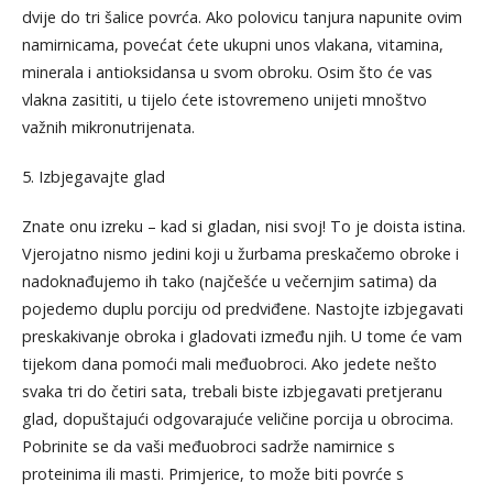
dvije do tri šalice povrća. Ako polovicu tanjura napunite ovim
namirnicama, povećat ćete ukupni unos vlakana, vitamina,
minerala i antioksidansa u svom obroku. Osim što će vas
vlakna zasititi, u tijelo ćete istovremeno unijeti mnoštvo
važnih mikronutrijenata.
5. Izbjegavajte glad
Znate onu izreku – kad si gladan, nisi svoj! To je doista istina.
Vjerojatno nismo jedini koji u žurbama preskačemo obroke i
nadoknađujemo ih tako (najčešće u večernjim satima) da
pojedemo duplu porciju od predviđene. Nastojte izbjegavati
preskakivanje obroka i gladovati između njih. U tome će vam
tijekom dana pomoći mali međuobroci. Ako jedete nešto
svaka tri do četiri sata, trebali biste izbjegavati pretjeranu
glad, dopuštajući odgovarajuće veličine porcija u obrocima.
Pobrinite se da vaši međuobroci sadrže namirnice s
proteinima ili masti. Primjerice, to može biti povrće s