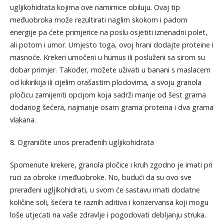
ugljikohidrata kojima ove namirnice obiluju. Ovaj tip
međuobroka može rezultirati naglim skokom i padom
energije pa ćete primjerice na poslu osjetiti iznenadni polet,
ali potom i umor. Umjesto toga, ovoj hrani dodajte proteine i
masnoće. Krekeri umočeni u humus ili posluženi sa sirom su
dobar primjer. Također, možete uživati u banani s maslacem
od kikirikija ili cijelim orašastim plodovima, a svoju granola
pločicu zamijeniti opcijom koja sadrži manje od šest grama
dodanog šećera, najmanje osam grama proteina i dva grama
vlakana.
8. Ograničite unos prerađenih ugljikohidrata
Spomenute krekere, granola pločice i kruh zgodno je imati pri
ruci za obroke i međuobroke. No, budući da su ovo sve
prerađeni ugljikohidrati, u svom će sastavu imati dodatne
količine soli, šećera te raznih aditiva i konzervansa koji mogu
loše utjecati na vaše zdravlje i pogodovati debljanju struka.