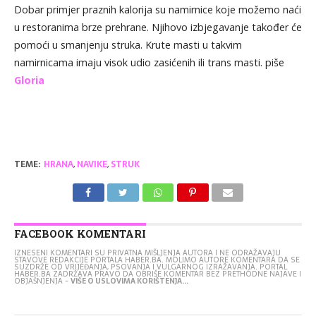
Dobar primjer praznih kalorija su namirnice koje možemo naći
u restoranima brze prehrane. Njihovo izbjegavanje također će
pomoći u smanjenju struka. Krute masti u takvim
namirnicama imaju visok udio zasićenih ili trans masti. piše
Gloria
TEME:
HRANA
,
NAVIKE
,
STRUK
FACEBOOK KOMENTARI
IZNESENI KOMENTARI SU PRIVATNA MIŠLJENJA AUTORA I NE ODRAŽAVAJU
STAVOVE REDAKCIJE PORTALA HABER.BA. MOLIMO AUTORE KOMENTARA DA SE
SUZDRŽE OD VRIJEĐANJA, PSOVANJA I VULGARNOG IZRAŽAVANJA. PORTAL
HABER.BA ZADRŽAVA PRAVO DA OBRIŠE KOMENTAR BEZ PRETHODNE NAJAVE I
OBJAŠNJENJA -
VIŠE O USLOVIMA KORIŠTENJA...