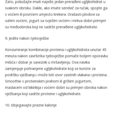
Zato, pokušajte imati najviše jedan prerađeni ugljikohidrat u
svakom obroku. Dakle, ako imate sendvič za ručak, spojite ga
s voćem ili povrćem umjesto krekera. Orašasti plodovi sa
suhim voćem, jogurt sa svježim voćem i mrkva dobri primjeri
su međuobroka koji ne sadrže prerađene ugljikohidrate.
9. Jedite nakon tjelovježbe
Konzumiranje kombinacije proteina i ugljikohidrata unutar 45
minuta nakon završetka tjelovježbe pomaže boljem oporavku
mišića i dobar je saveznik u mršavljenju. Ova navika
zamjenjuje pohranjene ugljikohidrate koji se koriste za
podršku vježbanju i može biti izvor zasitnih vlakana i proteina.
Smoothie s proteinskim prahom ili grčkim jogurtom,
maslacem od kikirikija i voćem dobri su primjeri obroka nakon
vježbanja koji sadrže proteine i ugljikohidrate.
10. Izbjegavajte prazne kalorije