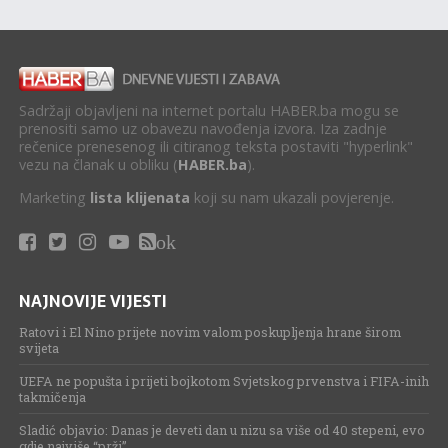
Sadržaji objavljeni na internet portalu HABER.ba mogu se
prenositi samo uz obavezu navođenja izvora. Iza zadnje
rečenice prenesenog ili citiranog teksta postaviti "hyperlink"
vezu na članak u obliku (
HABER.ba
).
Marketing
lista klijenata
koji su nam ukazali povjerenje.
ok
NAJNOVIJE VIJESTI
Ratovi i El Nino prijete novim valom poskupljenja hrane širom
svijeta
UEFA ne popušta i prijeti bojkotom Svjetskog prvenstva i FIFA-inih
takmičenja
Sladić objavio: Danas je deveti dan u nizu sa više od 40 stepeni, evo
gdje najviše “prži”