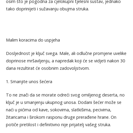
osim što je pogodna za cjelokupni tjelesni sustav, jednako
tako doprinijeti i sužavanju obujma struka.
Malim koracima do uspjeha
Dosljednost je ključ svega. Male, ali odlučne promjene uvelike
doprinose mršavljenju, a napredak koji će se vidjeti nakon 30
dana rezultirat će osobnim zadovoljstvom.
1. Smanjite unos šećera
To ne znači da se morate odreći svog omiljenog deserta, no
ključ je u smanjenju ukupnog unosa. Dodani šećer može se
naći u pićima od kave, sokovima, slatkišima, pecivima,
žitaricama i širokom rasponu druge prerađene hrane. On
potiče pretilost i definitivno nije prijatelj vašeg struka.