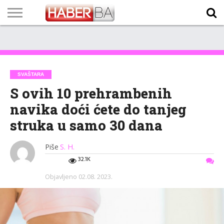
VIJESTI
BIZNIS
SPORT
SHOWBIZ
LIFESTYLE
SCI-
AUTO
ZANIMLJIVOSTI
FOTO
VIDEO
TV
VREMENSKA
STANJE NA
KURSNA
O
MARKETING
IMPRESSUM
KONTAKT
TECH
PROGRAM
PROGNOZA
PUTEVIMA
LISTA
NAMA
SVAŠTARA
S ovih 10 prehrambenih
navika doći ćete do tanjeg
struka u samo 30 dana
Piše
S. H.
32.1K
Objavljeno
02.08. 2023.