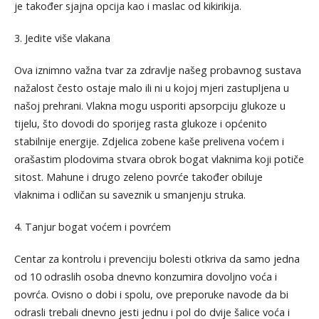
je također sjajna opcija kao i maslac od kikirikija.
3. Jedite više vlakana
Ova iznimno važna tvar za zdravlje našeg probavnog sustava
nažalost često ostaje malo ili ni u kojoj mjeri zastupljena u
našoj prehrani. Vlakna mogu usporiti apsorpciju glukoze u
tijelu, što dovodi do sporijeg rasta glukoze i općenito
stabilnije energije. Zdjelica zobene kaše prelivena voćem i
orašastim plodovima stvara obrok bogat vlaknima koji potiče
sitost. Mahune i drugo zeleno povrće također obiluje
vlaknima i odličan su saveznik u smanjenju struka.
4. Tanjur bogat voćem i povrćem
Centar za kontrolu i prevenciju bolesti otkriva da samo jedna
od 10 odraslih osoba dnevno konzumira dovoljno voća i
povrća. Ovisno o dobi i spolu, ove preporuke navode da bi
odrasli trebali dnevno jesti jednu i pol do dvije šalice voća i