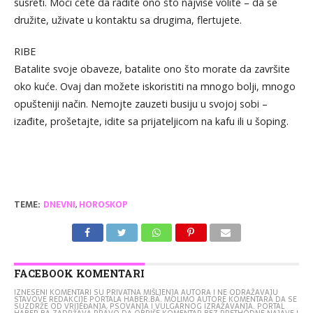
susreti. Moći ćete da radite ono što najviše volite – da se
družite, uživate u kontaktu sa drugima, flertujete.
RIBE
Batalite svoje obaveze, batalite ono što morate da završite
oko kuće. Ovaj dan možete iskoristiti na mnogo bolji, mnogo
opušteniji način. Nemojte zauzeti busiju u svojoj sobi –
izađite, prošetajte, idite sa prijateljicom na kafu ili u šoping.
TEME:
DNEVNI
,
HOROSKOP
FACEBOOK KOMENTARI
IZNESENI KOMENTARI SU PRIVATNA MIŠLJENJA AUTORA I NE ODRAŽAVAJU
STAVOVE REDAKCIJE PORTALA HABER.BA. MOLIMO AUTORE KOMENTARA DA SE
SUZDRŽE OD VRIJEĐANJA, PSOVANJA I VULGARNOG IZRAŽAVANJA. PORTAL