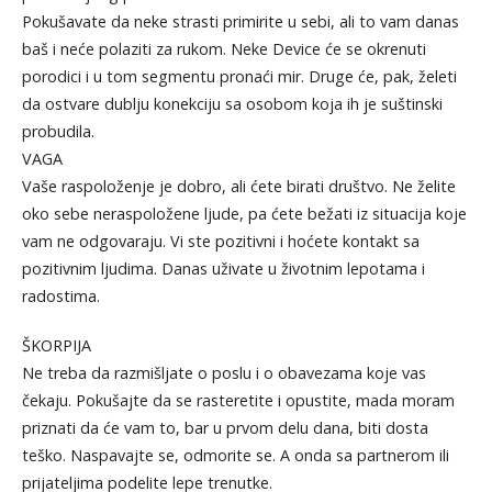
Pokušavate da neke strasti primirite u sebi, ali to vam danas
baš i neće polaziti za rukom. Neke Device će se okrenuti
porodici i u tom segmentu pronaći mir. Druge će, pak, želeti
da ostvare dublju konekciju sa osobom koja ih je suštinski
probudila.
VAGA
Vaše raspoloženje je dobro, ali ćete birati društvo. Ne želite
oko sebe neraspoložene ljude, pa ćete bežati iz situacija koje
vam ne odgovaraju. Vi ste pozitivni i hoćete kontakt sa
pozitivnim ljudima. Danas uživate u životnim lepotama i
radostima.
ŠKORPIJA
Ne treba da razmišljate o poslu i o obavezama koje vas
čekaju. Pokušajte da se rasteretite i opustite, mada moram
priznati da će vam to, bar u prvom delu dana, biti dosta
teško. Naspavajte se, odmorite se. A onda sa partnerom ili
prijateljima podelite lepe trenutke.