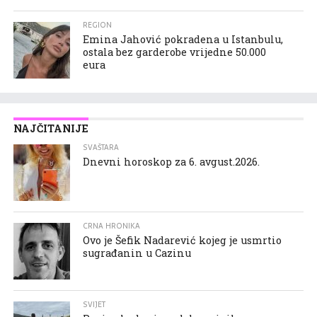
REGION
Emina Jahović pokradena u Istanbulu,
ostala bez garderobe vrijedne 50.000
eura
NAJČITANIJE
SVAŠTARA
Dnevni horoskop za 6. avgust.2026.
CRNA HRONIKA
Ovo je Šefik Nadarević kojeg je usmrtio
sugrađanin u Cazinu
SVIJET