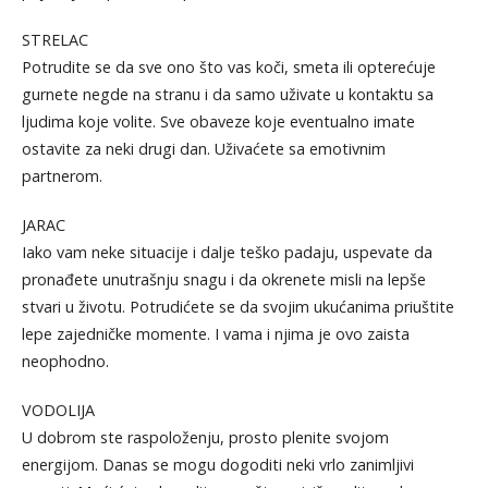
STRELAC
Potrudite se da sve ono što vas koči, smeta ili opterećuje
gurnete negde na stranu i da samo uživate u kontaktu sa
ljudima koje volite. Sve obaveze koje eventualno imate
ostavite za neki drugi dan. Uživaćete sa emotivnim
partnerom.
JARAC
Iako vam neke situacije i dalje teško padaju, uspevate da
pronađete unutrašnju snagu i da okrenete misli na lepše
stvari u životu. Potrudićete se da svojim ukućanima priuštite
lepe zajedničke momente. I vama i njima je ovo zaista
neophodno.
VODOLIJA
U dobrom ste raspoloženju, prosto plenite svojom
energijom. Danas se mogu dogoditi neki vrlo zanimljivi