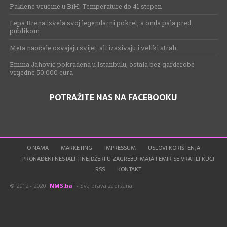
Paklene vrućine u BiH: Temperature do 41 stepen
Lepa Brena izvela svoj legendarni pokret, a onda pala pred
publikom
Meta naočale osvajaju svijet, ali izazivaju i veliki strah
Emina Jahović pokradena u Istanbulu, ostala bez garderobe
vrijedne 50.000 eura
POTRAŽITE NAS NA FACEBOOKU
O NAMA
MARKETING
IMPRESSUM
USLOVI KORIŠTENJA
PRONAĐENI NESTALI TINEJDŽERI U ZAGREBU: MAJA I EMIR SE VRATILI KUĆI
RSS
KONTAKT
© 2012 - 2020 "
NMS.ba
" - Sva prava zadržana.