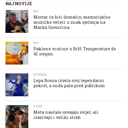
NAJNOVIJE
BIH
Mostar će biti domaćin memorijalne
muzičke večeri u znak sjećanja na
Marka Govorčina
BIH
Paklene vrućine u BiH: Temperature do
41 stepen
ESTRADA
Lepa Brena izvela svoj legendarni
pokret, a onda pala pred publikom
SVIJET
Meta naočale osvajaju svijet, ali
izazivaju i veliki strah