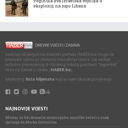
Poginula dva izraelska vojnika u
eksploziji na jugu Libana
Sadržaji objavljeni na internet portalu HABER.ba mogu se
prenositi samo uz obavezu navođenja izvora. Iza zadnje
rečenice prenesenog ili citiranog teksta postaviti "hyperlink"
vezu na članak u obliku (
HABER.ba
).
Marketing
lista klijenata
koji su nam ukazali povjerenje.
ok
NAJNOVIJE VIJESTI
Mostar će biti domaćin memorijalne muzičke večeri u znak
sjećanja na Marka Govorčina