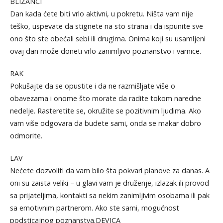
BLIZANCI
Dan kada ćete biti vrlo aktivni, u pokretu. Ništa vam nije
teško, uspevate da stignete na sto strana i da ispunite sve
ono što ste obećali sebi ili drugima. Onima koji su usamljeni
ovaj dan može doneti vrlo zanimljivo poznanstvo i varnice.
RAK
Pokušajte da se opustite i da ne razmišljate više o
obavezama i onome što morate da radite tokom naredne
nedelje. Rasteretite se, okružite se pozitivnim ljudima. Ako
vam više odgovara da budete sami, onda se makar dobro
odmorite.
LAV
Nećete dozvoliti da vam bilo šta pokvari planove za danas. A
oni su zaista veliki – u glavi vam je druženje, izlazak ili provod
sa prijateljima, kontakti sa nekim zanimljivim osobama ili pak
sa emotivnim partnerom. Ako ste sami, mogućnost
podsticajnog poznanstva.DEVICA