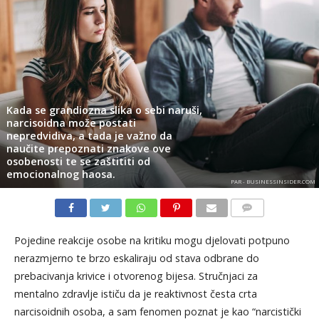
Kada se grandiozna slika o sebi naruši,
narcisoidna može postati
nepredvidiva, a tada je važno da
naučite prepoznati znakove ove
osobenosti te se zaštititi od
emocionalnog haosa.
PAR - BUSINESSINSIDER.COM
KOMENTARI
Pojedine reakcije osobe na kritiku mogu djelovati potpuno
nerazmjerno te brzo eskaliraju od stava odbrane do
prebacivanja krivice i otvorenog bijesa. Stručnjaci za
mentalno zdravlje ističu da je reaktivnost česta crta
narcisoidnih osoba, a sam fenomen poznat je kao “narcistički