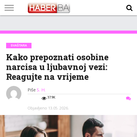
VIJESTI
BIZNIS
SPORT
SHOWBIZ
LIFESTYLE
SCI-
AUTO
ZANIMLJIVOSTI
FOTO
VIDEO
TV
VREMENSKA
STANJE NA
KURSNA
O
MARKETING
IMPRESSUM
KONTAKT
TECH
PROGRAM
PROGNOZA
PUTEVIMA
LISTA
NAMA
SVAŠTARA
Kako prepoznati osobine
narcisa u ljubavnoj vezi:
Reagujte na vrijeme
Piše
S. H.
37.9K
Objavljeno
13.05. 2026.