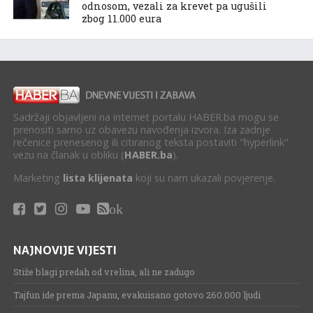
odnosom, vezali za krevet pa ugušili
zbog 11.000 eura
Sadržaji objavljeni na internet portalu HABER.ba mogu se
prenositi samo uz obavezu navođenja izvora. Iza zadnje
rečenice prenesenog ili citiranog teksta postaviti "hyperlink"
vezu na članak u obliku (
HABER.ba
).
Marketing
lista klijenata
koji su nam ukazali povjerenje.
ok
NAJNOVIJE VIJESTI
Stiže blagi predah od vrelina, ali ne zadugo
Tajfun ide prema Japanu, evakuisano gotovo 260.000 ljudi