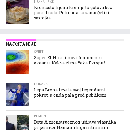
HRANA I PIĆE
Kremasta lijena krempita gotova bez
puno truda: Potrebna su samo četiri
sastojka
NAJČITANIJE
SVIJET
Super El Nino i novi fenomen u
okeanu: Kakva zima čeka Evropu?
ESTRADA
Lepa Brena izvela svoj legendarni
pokret, a onda pala pred publikom
REGION
Detalji monstruoznog ubistva vlasnika
piljarnica: Namamili ga intimnim