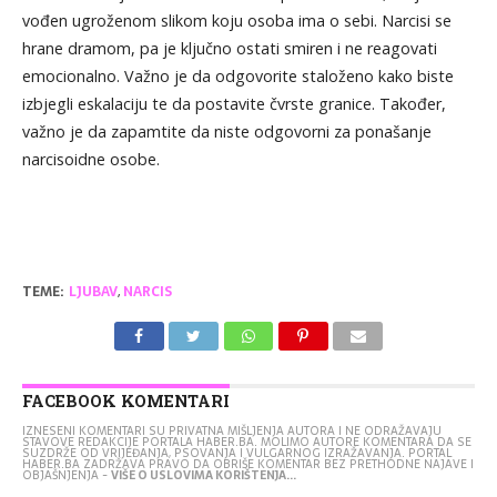
vođen ugroženom slikom koju osoba ima o sebi. Narcisi se
hrane dramom, pa je ključno ostati smiren i ne reagovati
emocionalno. Važno je da odgovorite staloženo kako biste
izbjegli eskalaciju te da postavite čvrste granice. Također,
važno je da zapamtite da niste odgovorni za ponašanje
narcisoidne osobe.
TEME:
LJUBAV
,
NARCIS
FACEBOOK KOMENTARI
IZNESENI KOMENTARI SU PRIVATNA MIŠLJENJA AUTORA I NE ODRAŽAVAJU
STAVOVE REDAKCIJE PORTALA HABER.BA. MOLIMO AUTORE KOMENTARA DA SE
SUZDRŽE OD VRIJEĐANJA, PSOVANJA I VULGARNOG IZRAŽAVANJA. PORTAL
HABER.BA ZADRŽAVA PRAVO DA OBRIŠE KOMENTAR BEZ PRETHODNE NAJAVE I
OBJAŠNJENJA -
VIŠE O USLOVIMA KORIŠTENJA...