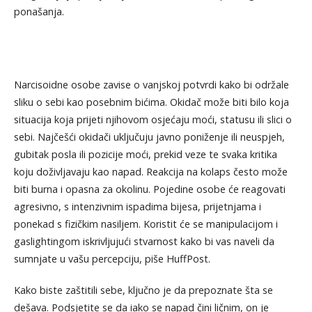
ponašanja.
Narcisoidne osobe zavise o vanjskoj potvrdi kako bi održale
sliku o sebi kao posebnim bićima. Okidač može biti bilo koja
situacija koja prijeti njihovom osjećaju moći, statusu ili slici o
sebi. Najčešći okidači uključuju javno poniženje ili neuspjeh,
gubitak posla ili pozicije moći, prekid veze te svaka kritika
koju doživljavaju kao napad. Reakcija na kolaps često može
biti burna i opasna za okolinu. Pojedine osobe će reagovati
agresivno, s intenzivnim ispadima bijesa, prijetnjama i
ponekad s fizičkim nasiljem. Koristit će se manipulacijom i
gaslightingom iskrivljujući stvarnost kako bi vas naveli da
sumnjate u vašu percepciju, piše HuffPost.
Kako biste zaštitili sebe, ključno je da prepoznate šta se
dešava. Podsjetite se da iako se napad čini ličnim, on je