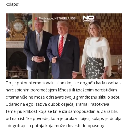
kolaps”.
To je potpuni emocionalni slom koji se događa kada osoba s
narcisoidnim poremećajem ličnosti ili izraženim narcističkim
crtama više ne može održavati svoju grandioznu sliku o sebi.
Udarac na ego izaziva dubok osjećaj srama i razotkriva
temeljnu krhkost koja se krije iza samopouzdanja. Za razliku
od narcističke povrede, koja je prolazni bijes, kolaps je dublja
i dugotrajnija patnja koja može dovesti do opasnog