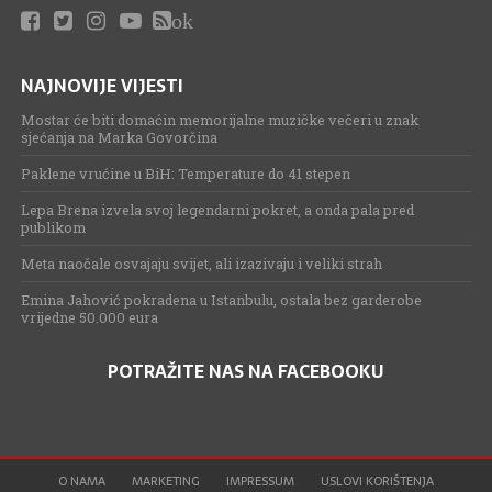
ok
NAJNOVIJE VIJESTI
Mostar će biti domaćin memorijalne muzičke večeri u znak
sjećanja na Marka Govorčina
Paklene vrućine u BiH: Temperature do 41 stepen
Lepa Brena izvela svoj legendarni pokret, a onda pala pred
publikom
Meta naočale osvajaju svijet, ali izazivaju i veliki strah
Emina Jahović pokradena u Istanbulu, ostala bez garderobe
vrijedne 50.000 eura
POTRAŽITE NAS NA FACEBOOKU
O NAMA
MARKETING
IMPRESSUM
USLOVI KORIŠTENJA