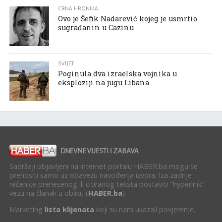
CRNA HRONIKA
Ovo je Šefik Nadarević kojeg je usmrtio
sugrađanin u Cazinu
SVIJET
Poginula dva izraelska vojnika u
eksploziji na jugu Libana
Sadržaji objavljeni na internet portalu HABER.ba mogu se
prenositi samo uz obavezu navođenja izvora. Iza zadnje
rečenice prenesenog ili citiranog teksta postaviti "hyperlink"
vezu na članak u obliku (
HABER.ba
).
Marketing
lista klijenata
koji su nam ukazali povjerenje.