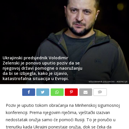
Ukrajinski predsjednik Volodimir
Zelenski je ponovo uputio poziv da se
njegovoj državi pomogne o naoružanju
da bi se izbjegla, kako je izjavio,
katastrofalna situacija u Evropi.
VOLODIMIR ZELENSKI - AGENCIJE
KOMENTARI
Poziv je uputio tokom obraćanja na Minhenskoj sigurnosnoj
konferenciji. Prema njegovim riječima, vještački izazvan
nedostatak oružja samo će pomoći Rusiji. To je poručio u
trenutku kada Ukrajini ponestaje oružja, dok se čeka da