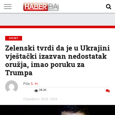
VIJESTI
BIZNIS
SPORT
SHOWBIZ
LIFESTYLE
SCI-
AUTO
ZANIMLJIVOSTI
FOTO
VIDEO
TV
VREMENSKA
STANJE NA
KURSNA
O
MARKETING
IMPRESSUM
KONTAKT
TECH
PROGRAM
PROGNOZA
PUTEVIMA
LISTA
NAMA
SVIJET
Zelenski tvrdi da je u Ukrajini
vještački izazvan nedostatak
oružja, imao poruku za
Trumpa
Piše
S. H.
38.2K
Objavljeno
18.02. 2024.