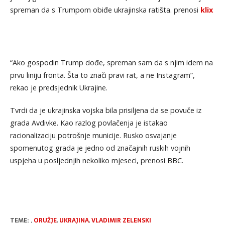
spreman da s Trumpom obiđe ukrajinska ratišta. prenosi
klix
“Ako gospodin Trump dođe, spreman sam da s njim idem na
prvu liniju fronta. Šta to znači pravi rat, a ne Instagram”,
rekao je predsjednik Ukrajine.
Tvrdi da je ukrajinska vojska bila prisiljena da se povuče iz
grada Avdivke. Kao razlog povlačenja je istakao
racionalizaciju potrošnje municije. Rusko osvajanje
spomenutog grada je jedno od značajnih ruskih vojnih
uspjeha u posljednjih nekoliko mjeseci, prenosi BBC.
TEME:
,
ORUŽJE
,
UKRAJINA
,
VLADIMIR ZELENSKI