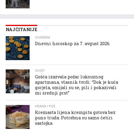
NAJČITANIJE
SVAŠTARA
Dnevni horoskop za 7. avgust 2026.
SVIJET
Gošća izazvala požar luksuznog
apartmana, vlasnik tvrdi: “Dok je kuća
gorjela, smijali su se, pili i pokazivali
mi srednji prst”
HRANA I PIĆE
Kremasta lijena krempita gotova bez
puno truda: Potrebna su samo četiri
sastojka