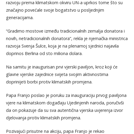
razvoju prema klimatskom okviru UN-a uprkos tome što su
značajno povećale svoje bogatstvo u posljednjim
generacijama.
“Gradimo mostove između tradicionalnih zemalja donatora i
novih, netradicionalnih donatora”, rekla je njemačka ministrica
razvoja Svenja Šulce, koja je na plenarnoj sjednici najavila
doprinos Berlina od sto miliona dolara.
Na samitu je inaugurisan prvi vjerski paviljon, kroz koji će
glavne vjerske zajednice svijeta svojim aktivnostima
doprinijeti borbi protiv klimatskih promjena.
Papa Franjo poslao je poruku za inauguraciju prvog paviljona
vjere na klimatskom događaju Ujedinjenih naroda, poručivši
da on pokazuje da su sva autentična vjerska uvjerenja izvor
djelovanja protiv klimatskih promjena.
Pozivajući prisutne na akciju, papa Franjo je rekao