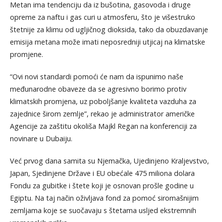
Metan ima tendenciju da iz bušotina, gasovoda i druge
opreme za naftu i gas curi u atmosferu, što je višestruko
štetnije za klimu od ugljičnog dioksida, tako da obuzdavanje
emisija metana može imati neposredniji utjicaj na klimatske
promjene.
“Ovi novi standardi pomoći će nam da ispunimo naše
međunarodne obaveze da se agresivno borimo protiv
klimatskih promjena, uz poboljšanje kvaliteta vazduha za
zajednice širom zemlje”, rekao je administrator američke
Agencije za zaštitu okoliša Majkl Regan na konferenciji za
novinare u Dubaiju.
Već prvog dana samita su Njemačka, Ujedinjeno Kraljevstvo,
Japan, Sjedinjene Države i EU obećale 475 miliona dolara
Fondu za gubitke i štete koji je osnovan prošle godine u
Egiptu. Na taj način oživljava fond za pomoć siromašnijim
zemljama koje se suočavaju s štetama usljed ekstremnih