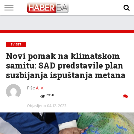
VIJESTI
BIZNIS
SPORT
SHOWBIZ
LIFESTYLE
SCI-
AUTO
ZANIMLJIVOSTI
FOTO
VIDEO
TV
VREMENSKA
STANJE NA
KURSNA
O
MARKETING
IMPRESSUM
KONTAKT
TECH
PROGRAM
PROGNOZA
PUTEVIMA
LISTA
NAMA
SVIJET
Novi pomak na klimatskom
samitu: SAD predstavile plan
suzbijanja ispuštanja metana
Piše
A. V.
29.5K
Objavljeno
04.12. 2023.