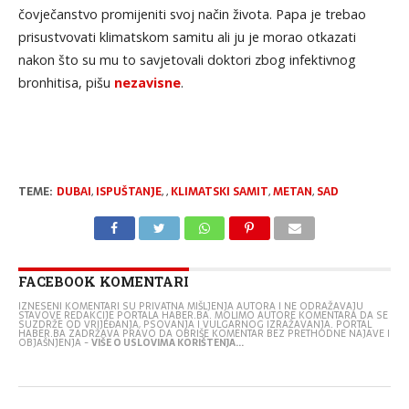
čovječanstvo promijeniti svoj način života. Papa je trebao
prisustvovati klimatskom samitu ali ju je morao otkazati
nakon što su mu to savjetovali doktori zbog infektivnog
bronhitisa, pišu
nezavisne
.
TEME:
DUBAI
,
ISPUŠTANJE
,
,
KLIMATSKI SAMIT
,
METAN
,
SAD
FACEBOOK KOMENTARI
IZNESENI KOMENTARI SU PRIVATNA MIŠLJENJA AUTORA I NE ODRAŽAVAJU
STAVOVE REDAKCIJE PORTALA HABER.BA. MOLIMO AUTORE KOMENTARA DA SE
SUZDRŽE OD VRIJEĐANJA, PSOVANJA I VULGARNOG IZRAŽAVANJA. PORTAL
HABER.BA ZADRŽAVA PRAVO DA OBRIŠE KOMENTAR BEZ PRETHODNE NAJAVE I
OBJAŠNJENJA -
VIŠE O USLOVIMA KORIŠTENJA...