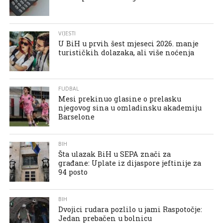
VIJESTI
U BiH u prvih šest mjeseci 2026. manje
turističkih dolazaka, ali više noćenja
FUDBAL
Mesi prekinuo glasine o prelasku
njegovog sina u omladinsku akademiju
Barselone
BIH
Šta ulazak BiH u SEPA znači za
građane: Uplate iz dijaspore jeftinije za
94 posto
BIH
Dvojici rudara pozlilo u jami Raspotočje:
Jedan prebačen u bolnicu