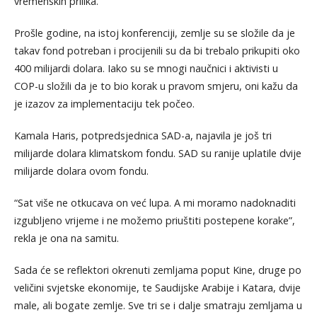
vremenskih prilika.
Prošle godine, na istoj konferenciji, zemlje su se složile da je
takav fond potreban i procijenili su da bi trebalo prikupiti oko
400 milijardi dolara. Iako su se mnogi naučnici i aktivisti u
COP-u složili da je to bio korak u pravom smjeru, oni kažu da
je izazov za implementaciju tek počeo.
Kamala Haris, potpredsjednica SAD-a, najavila je još tri
milijarde dolara klimatskom fondu. SAD su ranije uplatile dvije
milijarde dolara ovom fondu.
“Sat više ne otkucava on već lupa. A mi moramo nadoknaditi
izgubljeno vrijeme i ne možemo priuštiti postepene korake”,
rekla je ona na samitu.
Sada će se reflektori okrenuti zemljama poput Kine, druge po
veličini svjetske ekonomije, te Saudijske Arabije i Katara, dvije
male, ali bogate zemlje. Sve tri se i dalje smatraju zemljama u