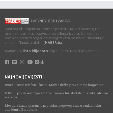
Sadržaji objavljeni na internet portalu HABER.ba mogu se
prenositi samo uz obavezu navođenja izvora. Iza zadnje
rečenice prenesenog ili citiranog teksta postaviti "hyperlink"
vezu na članak u obliku (
HABER.ba
).
Marketing
lista klijenata
koji su nam ukazali povjerenje.
ok
NAJNOVIJE VIJESTI
Imate li stari telefon u ladici: Možda držite pravo malo bogatstvo
U BiH u prvih šest mjeseci 2026. manje turističkih dolazaka, ali više
noćenja
Mesi prekinuo glasine o prelasku njegovog sina u omladinsku
akademiju Barselone