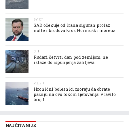
SVIJET
SAD očekuje od Irana siguran prolaz
nafte i brodova kroz Hormuški moreuz
BIH
Rudari četvrti dan pod zemljom, ne
izlaze do ispunjenja zahtjeva
VIJESTI
Hronični bolesnici moraju da obrate
pažnju na ovo tokom ljetovanja: Pravilo
broj 1.
NAJČITANIJE