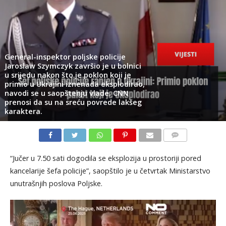
General-inspektor poljske policije
Jaroslaw Szymczyk završio je u bolnici
u srijedu nakon što je poklon koji je
primio u Ukrajini iznenada eksplodirao,
navodi se u saopštenju vlade. CNN
prenosi da su na sreću povrede lakšeg
karaktera.
KOMENTARI
“Jučer u 7.50 sati dogodila se eksplozija u prostoriji pored
kancelarije šefa policije”, saopštilo je u četvrtak Ministarstvo
unutrašnjih poslova Poljske.