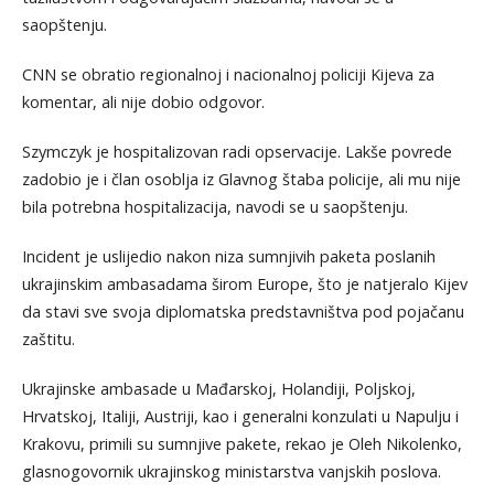
saopštenju.
CNN se obratio regionalnoj i nacionalnoj policiji Kijeva za
komentar, ali nije dobio odgovor.
Szymczyk je hospitalizovan radi opservacije. Lakše povrede
zadobio je i član osoblja iz Glavnog štaba policije, ali mu nije
bila potrebna hospitalizacija, navodi se u saopštenju.
Incident je uslijedio nakon niza sumnjivih paketa poslanih
ukrajinskim ambasadama širom Europe, što je natjeralo Kijev
da stavi sve svoja diplomatska predstavništva pod pojačanu
zaštitu.
Ukrajinske ambasade u Mađarskoj, Holandiji, Poljskoj,
Hrvatskoj, Italiji, Austriji, kao i generalni konzulati u Napulju i
Krakovu, primili su sumnjive pakete, rekao je Oleh Nikolenko,
glasnogovornik ukrajinskog ministarstva vanjskih poslova.