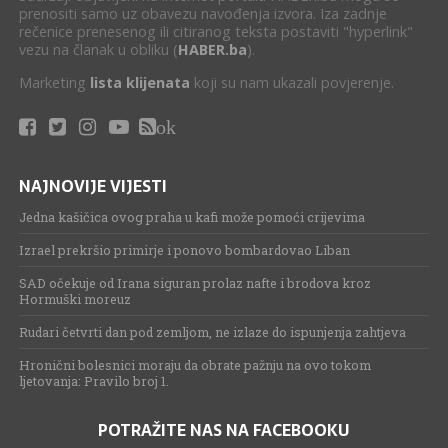
prenositi samo uz obavezu navođenja izvora. Iza zadnje
rečenice prenesenog ili citiranog teksta postaviti "hyperlink"
vezu na članak u obliku (
HABER.ba
).
Marketing
lista klijenata
koji su nam ukazali povjerenje.
ok
NAJNOVIJE VIJESTI
Jedna kašičica ovog praha u kafi može pomoći crijevima
Izrael prekršio primirje i ponovo bombardovao Liban
SAD očekuje od Irana siguran prolaz nafte i brodova kroz
Hormuški moreuz
Rudari četvrti dan pod zemljom, ne izlaze do ispunjenja zahtjeva
Hronični bolesnici moraju da obrate pažnju na ovo tokom
ljetovanja: Pravilo broj 1.
POTRAŽITE NAS NA FACEBOOKU