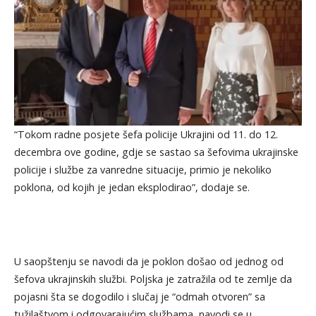
“Tokom radne posjete šefa policije Ukrajini od 11. do 12.
decembra ove godine, gdje se sastao sa šefovima ukrajinske
policije i službe za vanredne situacije, primio je nekoliko
poklona, od kojih je jedan eksplodirao”, dodaje se.
U saopštenju se navodi da je poklon došao od jednog od
šefova ukrajinskih službi. Poljska je zatražila od te zemlje da
pojasni šta se dogodilo i slučaj je “odmah otvoren” sa
tužilaštvom i odgovarajućim službama, navodi se u