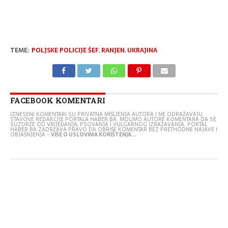
TEME:
POLJSKE POLICIJE ŠEF
,
RANJEN
,
UKRAJINA
FACEBOOK KOMENTARI
IZNESENI KOMENTARI SU PRIVATNA MIŠLJENJA AUTORA I NE ODRAŽAVAJU
STAVOVE REDAKCIJE PORTALA HABER.BA. MOLIMO AUTORE KOMENTARA DA SE
SUZDRŽE OD VRIJEĐANJA, PSOVANJA I VULGARNOG IZRAŽAVANJA. PORTAL
HABER.BA ZADRŽAVA PRAVO DA OBRIŠE KOMENTAR BEZ PRETHODNE NAJAVE I
OBJAŠNJENJA -
VIŠE O USLOVIMA KORIŠTENJA...