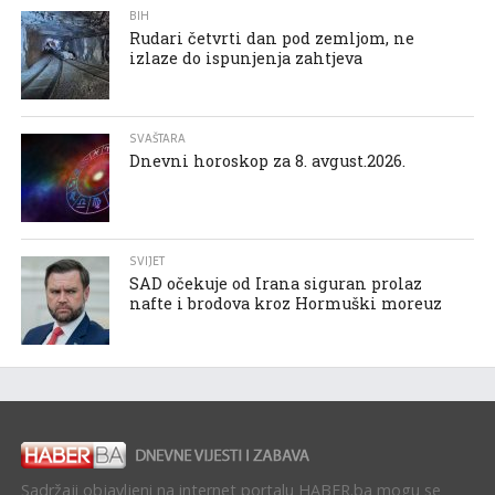
BIH
Rudari četvrti dan pod zemljom, ne
izlaze do ispunjenja zahtjeva
SVAŠTARA
Dnevni horoskop za 8. avgust.2026.
SVIJET
SAD očekuje od Irana siguran prolaz
nafte i brodova kroz Hormuški moreuz
Sadržaji objavljeni na internet portalu HABER.ba mogu se