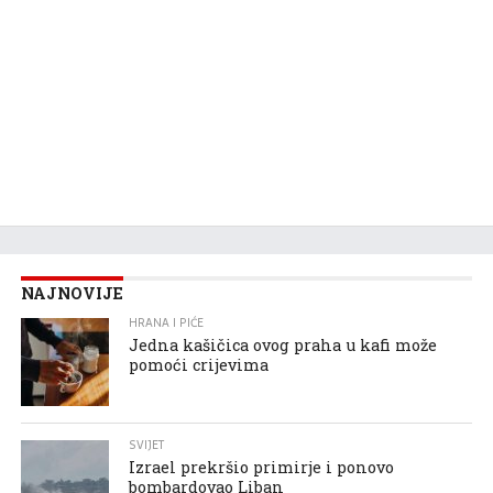
NAJNOVIJE
HRANA I PIĆE
Jedna kašičica ovog praha u kafi može
pomoći crijevima
SVIJET
Izrael prekršio primirje i ponovo
bombardovao Liban