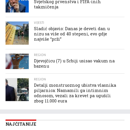
Svjetskog prvenstva i FIFA-inih
takmičenja
VIJESTI
Sladić objavio: Danas je deveti dan u
nizu sa više od 40 stepeni, evo gdje
najviše “prži”
REGION
Djevojčicu (7) u Srbiji usisao vakum na
bazenu
REGION
Detalji monstruoznog ubistva vlasnika
piljarnica: Namamili ga intimnim
odnosom, vezali za krevet pa ugušili
zbog 11.000 eura
NAJČITANIJE