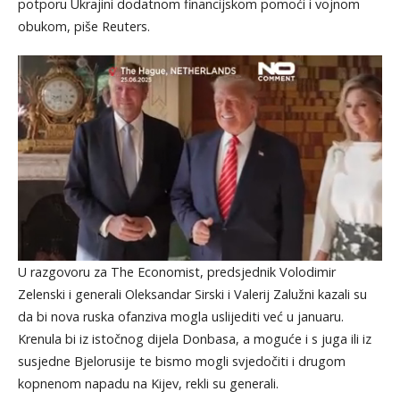
potporu Ukrajini dodatnom financijskom pomoći i vojnom
obukom, piše Reuters.
U razgovoru za The Economist, predsjednik Volodimir
Zelenski i generali Oleksandar Sirski i Valerij Zalužni kazali su
da bi nova ruska ofanziva mogla uslijediti već u januaru.
Krenula bi iz istočnog dijela Donbasa, a moguće i s juga ili iz
susjedne Bjelorusije te bismo mogli svjedočiti i drugom
kopnenom napadu na Kijev, rekli su generali.