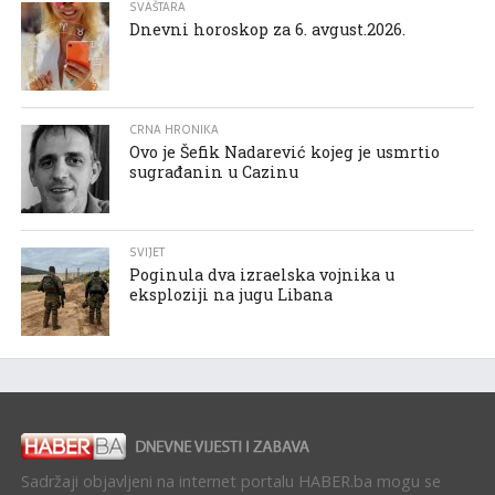
SVAŠTARA
Dnevni horoskop za 6. avgust.2026.
CRNA HRONIKA
Ovo je Šefik Nadarević kojeg je usmrtio
sugrađanin u Cazinu
SVIJET
Poginula dva izraelska vojnika u
eksploziji na jugu Libana
Sadržaji objavljeni na internet portalu HABER.ba mogu se