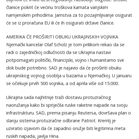
članice pokrit će većinu troškova kamata vanjskim
namjenskim prihodima. Jamstva za to pozajmljivanje osigurat
će se iz proračuna EU ili će ih osigurati države članice.
AMERIKA ĆE PROŠIRITI OBUKU UKRAJINSKIH VOJNIKA
Njemački kancelar Olaf Scholz je tom prilikom rekao da se
radi o zajedničkoj odlučnosti da se Ukrajina nastavi
potpomagati politički, financijski, vojno i humanitarno sve
dok bude potrebno. SAD je najavio da će proširiti obuku
ukrajinskog vojnog osoblja u bazama u Njemačkoj. U januaru
se očekuje prvih 500 vojnika, a od aprila više od 15.000.
Ukrajina sada najhitnije traži dostavu protuzračnog
naoružanja kako bi spriječila ruske raketne napade na svoju
infrastrukturu. SAD, prema pisanju Reutersa, dovršava plan o
slanju sistema protuzračne odbrane Patriot. Kremlj je
uzvratio izjavom da će zapadno oružje biti legitimna meta
ruskih napada, javlja Hina.