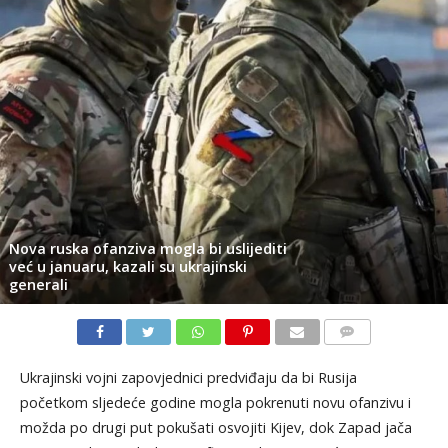
Nova ruska ofanziva mogla bi uslijediti
već u januaru, kazali su ukrajinski
generali
KOMENTARI
Ukrajinski vojni zapovjednici predviđaju da bi Rusija
početkom sljedeće godine mogla pokrenuti novu ofanzivu i
možda po drugi put pokušati osvojiti Kijev, dok Zapad jača