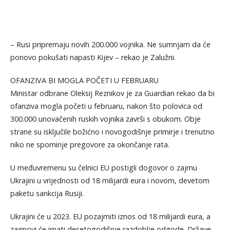
– Rusi pripremaju novih 200.000 vojnika. Ne sumnjam da će
ponovo pokušati napasti Kijev – rekao je Zalužni.
OFANZIVA BI MOGLA POČETI U FEBRUARU
Ministar odbrane Oleksij Reznikov je za Guardian rekao da bi
ofanziva mogla početi u februaru, nakon što polovica od
300.000 unovačenih ruskih vojnika završi s obukom. Obje
strane su isključile božićno i novogodišnje primirje i trenutno
niko ne spominje pregovore za okončanje rata.
U međuvremenu su čelnici EU postigli dogovor o zajmu
Ukrajini u vrijednosti od 18 milijardi eura i novom, devetom
paketu sankcija Rusiji.
Ukrajini će u 2023. EU pozajmiti iznos od 18 milijardi eura, a
zajmovi će imati desetogodišnje razdoblje odgode. Države