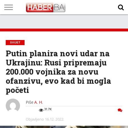
VIJESTI
BIZNIS
SPORT
SHOWBIZ
LIFESTYLE
SCI-
AUTO
ZANIMLJIVOSTI
FOTO
VIDEO
TV
VREMENSKA
STANJE NA
KURSNA
O
MARKETING
IMPRESSUM
KONTAKT
TECH
PROGRAM
PROGNOZA
PUTEVIMA
LISTA
NAMA
SVIJET
Putin planira novi udar na
Ukrajinu: Rusi pripremaju
200.000 vojnika za novu
ofanzivu, evo kad bi mogla
početi
Piše
A. H.
31.7K
Objavljeno
16.12. 2022.