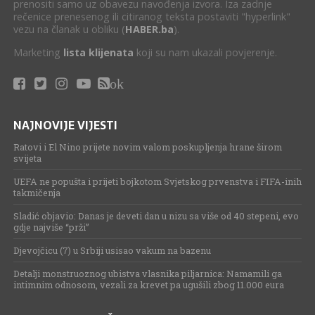
prenositi samo uz obavezu navođenja izvora. Iza zadnje
rečenice prenesenog ili citiranog teksta postaviti "hyperlink"
vezu na članak u obliku (
HABER.ba
).
Marketing
lista klijenata
koji su nam ukazali povjerenje.
ok
NAJNOVIJE VIJESTI
Ratovi i El Nino prijete novim valom poskupljenja hrane širom
svijeta
UEFA ne popušta i prijeti bojkotom Svjetskog prvenstva i FIFA-inih
takmičenja
Sladić objavio: Danas je deveti dan u nizu sa više od 40 stepeni, evo
gdje najviše “prži”
Djevojčicu (7) u Srbiji usisao vakum na bazenu
Detalji monstruoznog ubistva vlasnika piljarnica: Namamili ga
intimnim odnosom, vezali za krevet pa ugušili zbog 11.000 eura