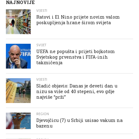
NAJNOVIJE
VIJESTI
Ratovi i El Nino prijete novim valom
poskupljenja hrane širom svijeta
SVIJET
UEFA ne popušta i prijeti bojkotom
Svjetskog prvenstva i FIFA-inih
takmičenja
VIJESTI
Sladić objavio: Danas je deveti dan u
nizu sa više od 40 stepeni, evo gdje
najviše “prži”
REGION
Djevojčicu (7) u Srbiji usisao vakum na
bazenu