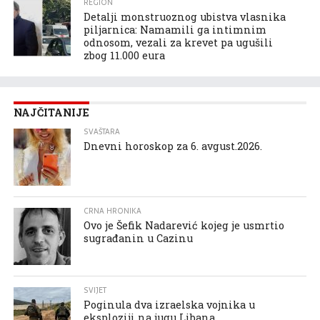
REGION
Detalji monstruoznog ubistva vlasnika
piljarnica: Namamili ga intimnim
odnosom, vezali za krevet pa ugušili
zbog 11.000 eura
NAJČITANIJE
SVAŠTARA
Dnevni horoskop za 6. avgust.2026.
CRNA HRONIKA
Ovo je Šefik Nadarević kojeg je usmrtio
sugrađanin u Cazinu
SVIJET
Poginula dva izraelska vojnika u
eksploziji na jugu Libana