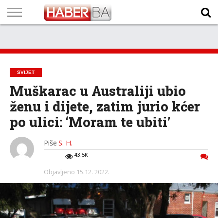
VIJESTI
BIZNIS
SPORT
SHOWBIZ
LIFESTYLE
SCI-
AUTO
ZANIMLJIVOSTI
FOTO
VIDEO
TV
VREMENSKA
STANJE NA
KURSNA
O
MARKETING
IMPRESSUM
KONTAKT
TECH
PROGRAM
PROGNOZA
PUTEVIMA
LISTA
NAMA
SVIJET
Muškarac u Australiji ubio
ženu i dijete, zatim jurio kćer
po ulici: ‘Moram te ubiti’
Piše
S. H.
43.5K
Objavljeno
15.12. 2022.