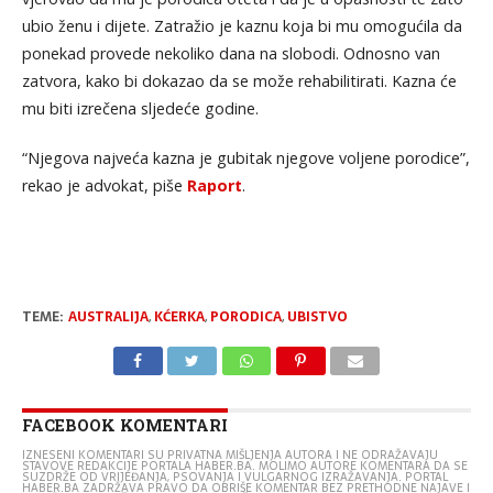
ubio ženu i dijete. Zatražio je kaznu koja bi mu omogućila da
ponekad provede nekoliko dana na slobodi. Odnosno van
zatvora, kako bi dokazao da se može rehabilitirati. Kazna će
mu biti izrečena sljedeće godine.
“Njegova najveća kazna je gubitak njegove voljene porodice”,
rekao je advokat, piše
Raport
.
TEME:
AUSTRALIJA
,
KĆERKA
,
PORODICA
,
UBISTVO
FACEBOOK KOMENTARI
IZNESENI KOMENTARI SU PRIVATNA MIŠLJENJA AUTORA I NE ODRAŽAVAJU
STAVOVE REDAKCIJE PORTALA HABER.BA. MOLIMO AUTORE KOMENTARA DA SE
SUZDRŽE OD VRIJEĐANJA, PSOVANJA I VULGARNOG IZRAŽAVANJA. PORTAL
HABER.BA ZADRŽAVA PRAVO DA OBRIŠE KOMENTAR BEZ PRETHODNE NAJAVE I