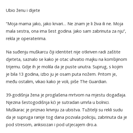
Ubio ženu i dijete
“Moja mama jako, jako krvari… Ne znam je li živa ili ne. Moja
mala sestra, ona ima šest godina. Jako sam zabrinuta za nju”,
rekla je operaterima.
Na suđenju muškarcu čiji identitet nije otkriven radi zaštite
djeteta, saznalo se kako je otac uhvatio majku na komšijinom
trijemu. Gdje ih je molila da je puste unutra. Suprug, s kojim
je bila 13 godina, izbo ju je osam puta nožem. Pritom je,
među ostalim, vikao kako je voli, piše The Guardian.
39-godišnja žena je proglašena mrtvom na mjestu događaja.
Njezina šestogodišnja kći je sutradan umrla u bolnici.
Muškarac je priznao krivnju za ubistva. Tužitelji su rekli sudu
da je supruga ranije tog dana pozvala policiju, zabrinuta da je
pod stresom, anksiozan i pod utjecajem dro.a.