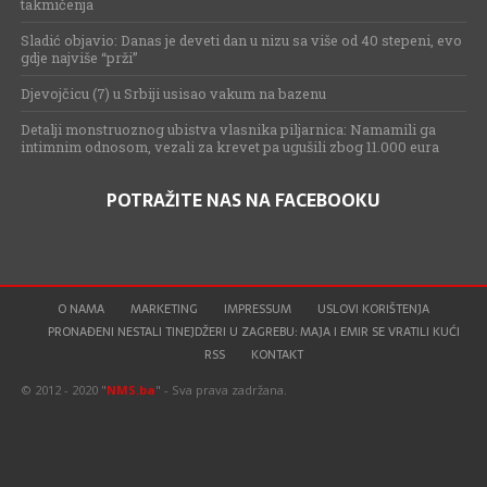
takmičenja
Sladić objavio: Danas je deveti dan u nizu sa više od 40 stepeni, evo
gdje najviše “prži”
Djevojčicu (7) u Srbiji usisao vakum na bazenu
Detalji monstruoznog ubistva vlasnika piljarnica: Namamili ga
intimnim odnosom, vezali za krevet pa ugušili zbog 11.000 eura
POTRAŽITE NAS NA FACEBOOKU
O NAMA
MARKETING
IMPRESSUM
USLOVI KORIŠTENJA
PRONAĐENI NESTALI TINEJDŽERI U ZAGREBU: MAJA I EMIR SE VRATILI KUĆI
RSS
KONTAKT
© 2012 - 2020 "
NMS.ba
" - Sva prava zadržana.