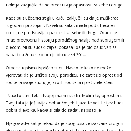
Policija zaključila da ne predstavlja opasnost za sebe i druge
Kada su službenici stigli u kuću, zaključili su da je muškarac
“ugodan i pristojan”. Naveli su kako, mada pod utjecajem
dro.e, ne predstavlja opasnost za sebe ili druge. Otac nije
imao prethodnu historiju porodičnog nasilja nad suprugom ili
djecom. Ali su sudski zapisi pokazali da je bio osuđivan za
napad na ženu s kojom je bio u vezi 2014.
Otac se u pismu ispričao sudu. Naveo je kako ne može
vjerovati da je uništio svoju porodicu. Te zatražio oprost od
roditelja svoje supruge, svojih roditelja i preživjele kćeri.
“Naudio sam tebi i tvojoj mami i sestri. Molim te, oprosti mi.
Tvoj tata je još uvijek dobar čovjek. I jako te voli. Uvijek budi
dobra djevojka, kakva si bila do sada”, napisao je.
Njegov advokat je rekao da je zbog psi.oze izazvane drogom
vjerovao da mu je porodica oteta i da je u opasnosti te zato