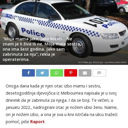
“Moja mama jako, jako krvari… Ne
znam je li živa ili ne. Moja mala sestra,
ona ima šest godina. Jako sam
zabrinuta za nju”, rekla je
operaterima.
AUSTRALIJA, POLICIJA - AUSPOLCARS.INFO
KOMENTARI
Onoga dana kada je njen otac izbo mamu i sestru,
desetogodišnja djevojčica iz Melbournea napisala je u svoj
dnevnik da je zabrinuta za njega. I da se boji. Te večeri, u
januaru 2022., nadrogirani otac je nožem ubio ženu. Naime,
on je nožem izbo, a ona je sva u krvi istrčala na ulicu tražeći
pomoć, piše
Raport
.