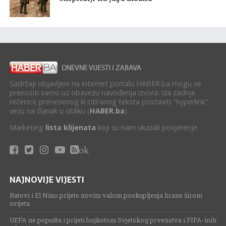
Sadržaji objavljeni na internet portalu HABER.ba mogu se
prenositi samo uz obavezu navođenja izvora. Iza zadnje
rečenice prenesenog ili citiranog teksta postaviti "hyperlink"
vezu na članak u obliku (
HABER.ba
).
Marketing
lista klijenata
koji su nam ukazali povjerenje.
ok
NAJNOVIJE VIJESTI
Ratovi i El Nino prijete novim valom poskupljenja hrane širom
svijeta
UEFA ne popušta i prijeti bojkotom Svjetskog prvenstva i FIFA-inih