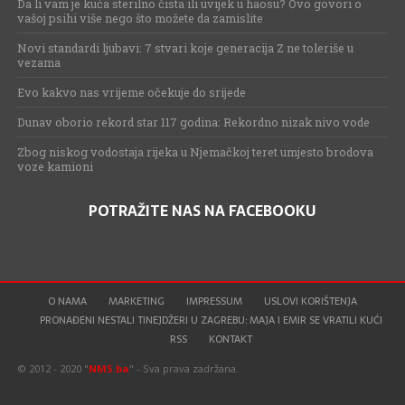
Da li vam je kuća sterilno čista ili uvijek u haosu? Ovo govori o
vašoj psihi više nego što možete da zamislite
Novi standardi ljubavi: 7 stvari koje generacija Z ne toleriše u
vezama
Evo kakvo nas vrijeme očekuje do srijede
Dunav oborio rekord star 117 godina: Rekordno nizak nivo vode
Zbog niskog vodostaja rijeka u Njemačkoj teret umjesto brodova
voze kamioni
POTRAŽITE NAS NA FACEBOOKU
O NAMA
MARKETING
IMPRESSUM
USLOVI KORIŠTENJA
PRONAĐENI NESTALI TINEJDŽERI U ZAGREBU: MAJA I EMIR SE VRATILI KUĆI
RSS
KONTAKT
© 2012 - 2020 "
NMS.ba
" - Sva prava zadržana.