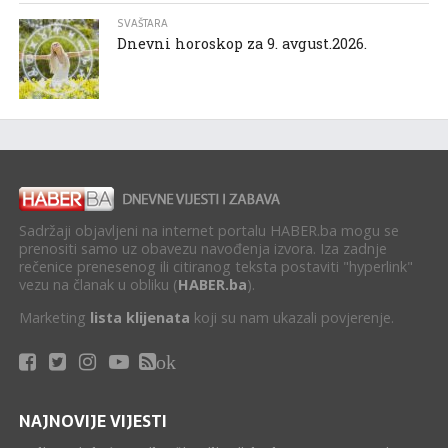
SVAŠTARA
Dnevni horoskop za 9. avgust.2026.
Sadržaji objavljeni na internet portalu HABER.ba mogu se
prenositi samo uz obavezu navođenja izvora. Iza zadnje
rečenice prenesenog ili citiranog teksta postaviti "hyperlink"
vezu na članak u obliku (
HABER.ba
).
Marketing
lista klijenata
koji su nam ukazali povjerenje.
ok
NAJNOVIJE VIJESTI