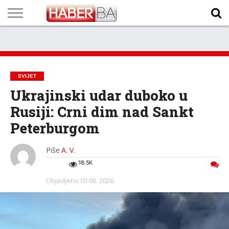
VIJESTI
BIZNIS
SPORT
SHOWBIZ
LIFESTYLE
SCI-
AUTO
ZANIMLJIVOSTI
FOTO
VIDEO
TV
VREMENSKA
STANJE NA
KURSNA
O
MARKETING
IMPRESSUM
KONTAKT
TECH
PROGRAM
PROGNOZA
PUTEVIMA
LISTA
NAMA
SVIJET
Ukrajinski udar duboko u
Rusiji: Crni dim nad Sankt
Peterburgom
Piše
A. V.
18.5K
Objavljeno
03.06. 2026.