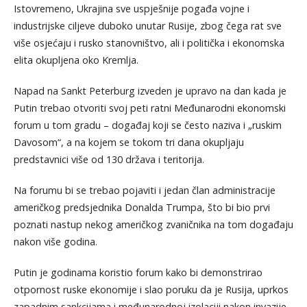
Istovremeno, Ukrajina sve uspješnije pogađa vojne i
industrijske ciljeve duboko unutar Rusije, zbog čega rat sve
više osjećaju i rusko stanovništvo, ali i politička i ekonomska
elita okupljena oko Kremlja.
Napad na Sankt Peterburg izveden je upravo na dan kada je
Putin trebao otvoriti svoj peti ratni Međunarodni ekonomski
forum u tom gradu – događaj koji se često naziva i „ruskim
Davosom“, a na kojem se tokom tri dana okupljaju
predstavnici više od 130 država i teritorija.
Na forumu bi se trebao pojaviti i jedan član administracije
američkog predsjednika Donalda Trumpa, što bi bio prvi
poznati nastup nekog američkog zvaničnika na tom događaju
nakon više godina.
Putin je godinama koristio forum kako bi demonstrirao
otpornost ruske ekonomije i slao poruku da je Rusija, uprkos
zapadnim sankcijama i međunarodnoj izolaciji nakon invazije