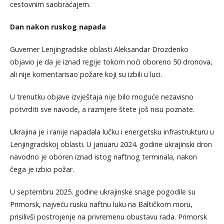
cestovnim saobraćajem.
Dan nakon ruskog napada
Guverner Lenjingradske oblasti Aleksandar Drozdenko
objavio je da je iznad regije tokom noći oboreno 50 dronova,
ali nije komentarisao požare koji su izbili u luci.
U trenutku objave izvještaja nije bilo moguće nezavisno
potvrditi sve navode, a razmjere štete još nisu poznate.
Ukrajina je i ranije napadala lučku i energetsku infrastrukturu u
Lenjingradskoj oblasti. U januaru 2024. godine ukrajinski dron
navodno je oboren iznad istog naftnog terminala, nakon
čega je izbio požar.
U septembru 2025. godine ukrajinske snage pogodile su
Primorsk, najveću rusku naftnu luku na Baltičkom moru,
prisilivši postrojenje na privremenu obustavu rada. Primorsk