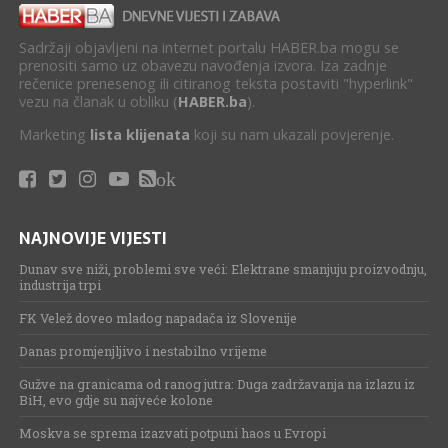
Sadržaji objavljeni na internet portalu HABER.ba mogu se
prenositi samo uz obavezu navođenja izvora. Iza zadnje
rečenice prenesenog ili citiranog teksta postaviti "hyperlink"
vezu na članak u obliku (
HABER.ba
).
Marketing
lista klijenata
koji su nam ukazali povjerenje.
ok
NAJNOVIJE VIJESTI
Dunav sve niži, problemi sve veći: Elektrane smanjuju proizvodnju,
industrija trpi
FK Velež doveo mladog napadača iz Slovenije
Danas promjenjljivo i nestabilno vrijeme
Gužve na granicama od ranog jutra: Duga zadržavanja na izlazu iz
BiH, evo gdje su najveće kolone
Moskva se sprema izazvati potpuni haos u Evropi