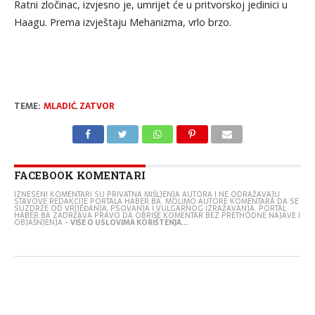
Ratni zločinac, izvjesno je, umrijet će u pritvorskoj jedinici u
Haagu. Prema izvještaju Mehanizma, vrlo brzo.
TEME:
MLADIĆ
,
ZATVOR
FACEBOOK KOMENTARI
IZNESENI KOMENTARI SU PRIVATNA MIŠLJENJA AUTORA I NE ODRAŽAVAJU
STAVOVE REDAKCIJE PORTALA HABER.BA. MOLIMO AUTORE KOMENTARA DA SE
SUZDRŽE OD VRIJEĐANJA, PSOVANJA I VULGARNOG IZRAŽAVANJA. PORTAL
HABER.BA ZADRŽAVA PRAVO DA OBRIŠE KOMENTAR BEZ PRETHODNE NAJAVE I
OBJAŠNJENJA -
VIŠE O USLOVIMA KORIŠTENJA...