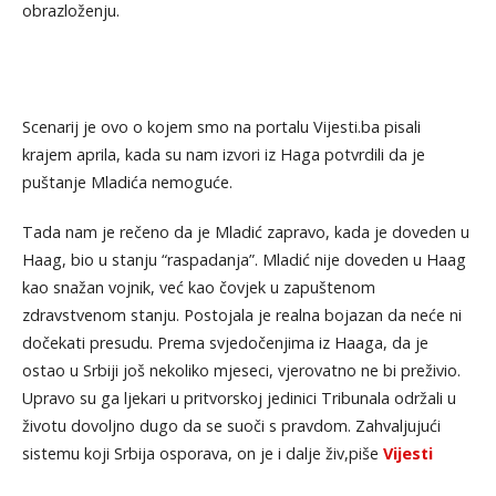
obrazloženju.
Scenarij je ovo o kojem smo na portalu Vijesti.ba pisali
krajem aprila, kada su nam izvori iz Haga potvrdili da je
puštanje Mladića nemoguće.
Tada nam je rečeno da je Mladić zapravo, kada je doveden u
Haag, bio u stanju “raspadanja”. Mladić nije doveden u Haag
kao snažan vojnik, već kao čovjek u zapuštenom
zdravstvenom stanju. Postojala je realna bojazan da neće ni
dočekati presudu. Prema svjedočenjima iz Haaga, da je
ostao u Srbiji još nekoliko mjeseci, vjerovatno ne bi preživio.
Upravo su ga ljekari u pritvorskoj jedinici Tribunala održali u
životu dovoljno dugo da se suoči s pravdom. Zahvaljujući
sistemu koji Srbija osporava, on je i dalje živ,piše
Vijesti