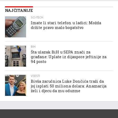
NAJČITANIJE
SCI-TECH
Imate li stari telefon u ladici: Možda
držite pravo malo bogatstvo
BIH
Šta ulazak BiH u SEPA znači za
građane: Uplate iz dijaspore jeftinije za
94 posto
VIJESTI
Bivša zaručnica Luke Dončića traži da
joj isplati 50 miliona dolara: Anamarija
želi i djecu da mu oduzme