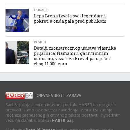
ESTRADA
Lepa Brena izvela svoj legendarni
pokret, a onda pala pred publikom
REGION
Detalji monstruoznog ubistva vlasnika
piljarnica: Namamili ga intimnim
odnosom, vezali za krevet pa ugušili
zbog 11.000 eura
Sadržaji objavljeni na internet portalu HABER.ba mogu se
prenositi samo uz obavezu navođenja izvora. Iza zadnje
rečenice prenesenog ili citiranog teksta postaviti "hyperlink"
vezu na članak u obliku (
HABER.ba
).
Marketing
lista klijenata
koji su nam ukazali povjerenje.