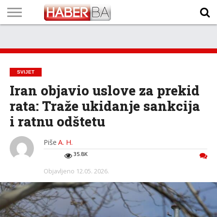
VIJESTI
BIZNIS
SPORT
SHOWBIZ
LIFESTYLE
SCI-
AUTO
ZANIMLJIVOSTI
FOTO
VIDEO
TV
VREMENSKA
STANJE NA
KURSNA
O
MARKETING
IMPRESSUM
KONTAKT
TECH
PROGRAM
PROGNOZA
PUTEVIMA
LISTA
NAMA
SVIJET
Iran objavio uslove za prekid
rata: Traže ukidanje sankcija
i ratnu odštetu
Piše
A. H.
35.8K
Objavljeno
12.05. 2026.