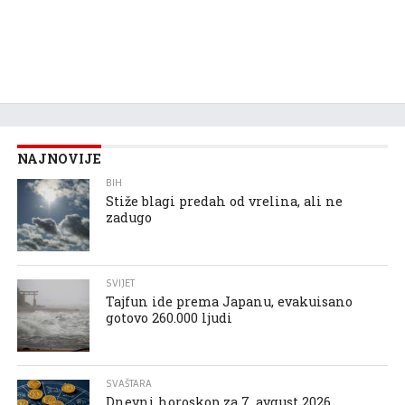
NAJNOVIJE
BIH
Stiže blagi predah od vrelina, ali ne
zadugo
SVIJET
Tajfun ide prema Japanu, evakuisano
gotovo 260.000 ljudi
SVAŠTARA
Dnevni horoskop za 7. avgust 2026.