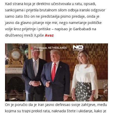
Kad strana koja je direktno učestvovala u ratu, opsadi,
sankcijama i prijetila brutalnom silom odbija iranski odgovor
samo zato što on ne predstavlja pismo predaje, onda je
jasno da glavno pitanje nije mir, nego nametanje političke
volje kroz prijetnje i pritiske – napisao je Garibabadi na
društvenoj mreži X,piše
Avaz
On je poručio da je Iran jasno definisao svoje zahtjeve, među
kojima su trajni prekid rata, naknada štete i ukidanje, kako je