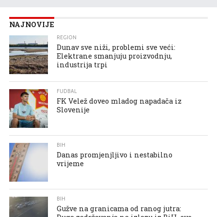
NAJNOVIJE
REGION
Dunav sve niži, problemi sve veći:
Elektrane smanjuju proizvodnju,
industrija trpi
FUDBAL
FK Velež doveo mladog napadača iz
Slovenije
BIH
Danas promjenjljivo i nestabilno
vrijeme
BIH
Gužve na granicama od ranog jutra: