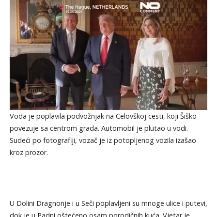
Voda je poplavila podvožnjak na Celovškoj cesti, koji Šiško
povezuje sa centrom grada. Automobil je plutao u vodi.
Sudeći po fotografiji, vozač je iz potopljenog vozila izašao
kroz prozor.
U Dolini Dragnonje i u Seči poplavljeni su mnoge ulice i putevi,
dok je u Padni oštećeno osam porodičnih kuća. Vjetar je