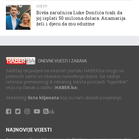
VIJESTI
Bivša zaručnica Luke Dončića traži da
joj isplati 50 miliona dolara: Anamarija
želi i djecu da mu oduzme
Sadržaji objavljeni na internet portalu HABER.ba mogu se
prenositi samo uz obavezu navođenja izvora. Iza zadnje
rečenice prenesenog ili citiranog teksta postaviti "hyperlink"
vezu na članak u obliku (
HABER.ba
).
Marketing
lista klijenata
koji su nam ukazali povjerenje.
ok
NAJNOVIJE VIJESTI