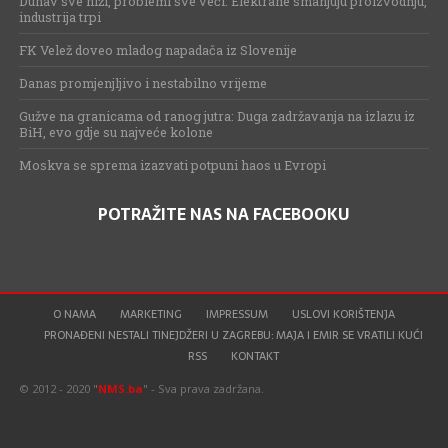
Dunav sve niži, problemi sve veći: Elektrane smanjuju proizvodnju,
industrija trpi
FK Velež doveo mladog napadača iz Slovenije
Danas promjenjljivo i nestabilno vrijeme
Gužve na granicama od ranog jutra: Duga zadržavanja na izlazu iz
BiH, evo gdje su najveće kolone
Moskva se sprema izazvati potpuni haos u Evropi
POTRAŽITE NAS NA FACEBOOKU
O NAMA
MARKETING
IMPRESSUM
USLOVI KORIŠTENJA
PRONAĐENI NESTALI TINEJDŽERI U ZAGREBU: MAJA I EMIR SE VRATILI KUĆI
RSS
KONTAKT
© 2012 - 2020 "
NMS.ba
" - Sva prava zadržana.