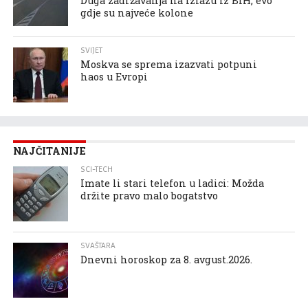
Duga zadržavanja na izlazu iz BiH, evo
gdje su najveće kolone
SVIJET
Moskva se sprema izazvati potpuni
haos u Evropi
NAJČITANIJE
SCI-TECH
Imate li stari telefon u ladici: Možda
držite pravo malo bogatstvo
SVAŠTARA
Dnevni horoskop za 8. avgust.2026.