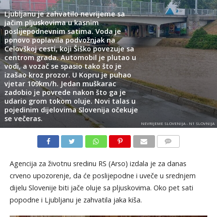
Ljubljanu je zahvatilo nevrijeme sa
jačim pljuskovima u kasnim
poslijepodnevnim satima. Voda je
ponovo poplavila podvožnjak na
Celovškoj cesti, koji Šiško povezuje sa
centrom grada. Automobil je plutao u
vodi, a vozač se spasio tako što je
izašao kroz prozor. U Kopru je puhao
vjetar 109km/h. Jedan muškarac
zadobio je povrede nakon što ga je
udario grom tokom oluje. Novi talas u
pojedinim dijelovima Slovenija očekuje
se večeras.
NEVRIJEME SLOVENIJA - N1 SLOVNIJA
KOMENTARI
Agencija za životnu sredinu RS (Arso) izdala je za danas
crveno upozorenje, da će poslijepodne i uveče u srednjem
dijelu Slovenije biti jače oluje sa pljuskovima. Oko pet sati
popodne i Ljubljanu je zahvatila jaka kiša.