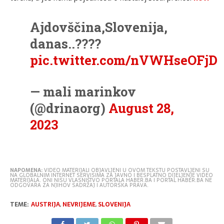
Ajdovščina,Slovenija,
danas..????
pic.twitter.com/nVWHseOFjD
— mali marinkov
(@drinaorg)
August 28,
2023
NAPOMENA:
VIDEO MATERIJALI OBJAVLJENI U OVOM TEKSTU POSTAVLJENI SU
NA GLOBALNIM INTERNET SERVISIMA ZA JAVNO I BESPLATNO DIJELJENJE VIDEO
MATERIJALA. ONI NISU VLASNIŠTVO PORTALA HABER.BA I PORTAL HABER.BA NE
ODGOVARA ZA NJIHOV SADRŽAJ I AUTORSKA PRAVA.
TEME:
AUSTRIJA
,
NEVRIJEME
,
SLOVENIJA