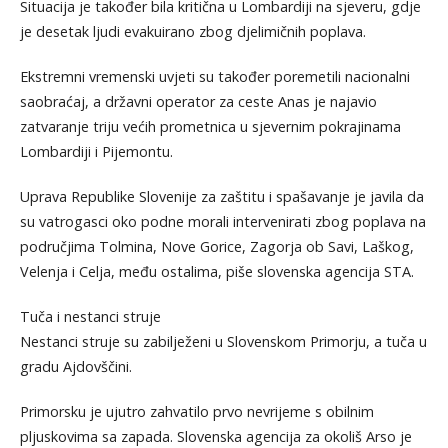
Situacija je također bila kritična u Lombardiji na sjeveru, gdje
je desetak ljudi evakuirano zbog djelimičnih poplava.
Ekstremni vremenski uvjeti su također poremetili nacionalni
saobraćaj, a državni operator za ceste Anas je najavio
zatvaranje triju većih prometnica u sjevernim pokrajinama
Lombardiji i Pijemontu.
Uprava Republike Slovenije za zaštitu i spašavanje je javila da
su vatrogasci oko podne morali intervenirati zbog poplava na
područjima Tolmina, Nove Gorice, Zagorja ob Savi, Laškog,
Velenja i Celja, među ostalima, piše slovenska agencija STA.
Tuča i nestanci struje
Nestanci struje su zabilježeni u Slovenskom Primorju, a tuča u
gradu Ajdovščini.
Primorsku je ujutro zahvatilo prvo nevrijeme s obilnim
pljuskovima sa zapada. Slovenska agencija za okoliš Arso je