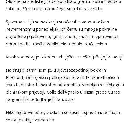
Oluja je na središte grada ispustila ogromnu količinu vode u
roku od 20 minuta, nakon čega se nebo razvedrilo.
Sjeverna Italija se nastavlja suočavati s veoma teškim
nevremenom u ponedjeljak, pri čemu su mnoge pokrajine
pogođene pljuskovima, grmljavinom, snažnim vjetrovima i
odronima tla, među ostalim ekstremnim slučajevima.
Visok vodostaj je također zabilježen u nešto južnijoj Veneciji.
Na drugoj strani zemlje, u sjeverozapadnoj pokrajini
Pijemont, vatrogasci i policija su morali intervenirati ralicom
kako bi oslobodili nekoliko automobila zarobljenih u snijegu u
planinskom prijevoju Colle dell’Agnello u blizini grada Cuneo
na granici između Italije i Francuske.
Niko nije povrijeđen, vozila su se kasnije spustila u dolinu, a
cesta je i dalje zatvorena.