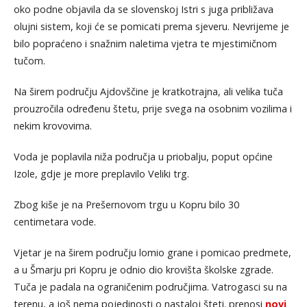
oko podne objavila da se slovenskoj Istri s juga približava
olujni sistem, koji će se pomicati prema sjeveru. Nevrijeme je
bilo popraćeno i snažnim naletima vjetra te mjestimičnom
tučom.
Na širem području Ajdovščine je kratkotrajna, ali velika tuča
prouzročila određenu štetu, prije svega na osobnim vozilima i
nekim krovovima.
Voda je poplavila niža područja u priobalju, poput općine
Izole, gdje je more preplavilo Veliki trg.
Zbog kiše je na Prešernovom trgu u Kopru bilo 30
centimetara vode.
Vjetar je na širem području lomio grane i pomicao predmete,
a u Šmarju pri Kopru je odnio dio krovišta školske zgrade.
Tuča je padala na ograničenim područjima. Vatrogasci su na
terenu, a još nema pojedinosti o nastaloj šteti. prenosi
novi