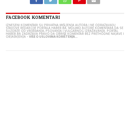
FACEBOOK KOMENTARI
IZNESENI KOMENTARI SU PRIVATNA MIŠLJENJA AUTORA I NE ODRAŽAVAJU
STAVOVE REDAKCIJE PORTALA HABER.BA. MOLIMO AUTORE KOMENTARA DA SE
SUZDRŽE OD VRIJEĐANJA, PSOVANJA I VULGARNOG IZRAŽAVANJA. PORTAL
HABER.BA ZADRŽAVA PRAVO DA OBRIŠE KOMENTAR BEZ PRETHODNE NAJAVE I
OBJAŠNJENJA -
VIŠE O USLOVIMA KORIŠTENJA...