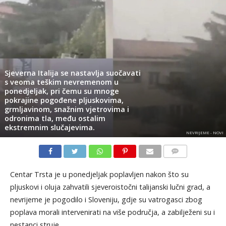
Sjeverna Italija se nastavlja suočavati
s veoma teškim nevremenom u
ponedjeljak, pri čemu su mnoge
pokrajine pogođene pljuskovima,
grmljavinom, snažnim vjetrovima i
odronima tla, među ostalim
ekstremnim slučajevima.
NEVRIJEME - NOVI
KOMENTARI
Centar Trsta je u ponedjeljak poplavljen nakon što su
pljuskovi i oluja zahvatili sjeveroistočni talijanski lučni grad, a
nevrijeme je pogodilo i Sloveniju, gdje su vatrogasci zbog
poplava morali intervenirati na više područja, a zabilježeni su i
nestanci struje.