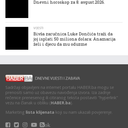
Dnevni horoskop za 8. avgust.2026.
VIJESTI
Bivša zaručnica Luke Dončića traži da
joj isplati 50 miliona dolara: Anamarija
želi i djecu da mu oduzme
Sadržaji objavljeni na internet portalu HABER.ba mogu se
prenositi samo uz obavezu navođenja izvora. Iza zadnje
rečenice prenesenog ili citiranog teksta postaviti "hyperlink"
vezu na članak u obliku (
HABER.ba
).
Marketing
lista klijenata
koji su nam ukazali povjerenje.
ok