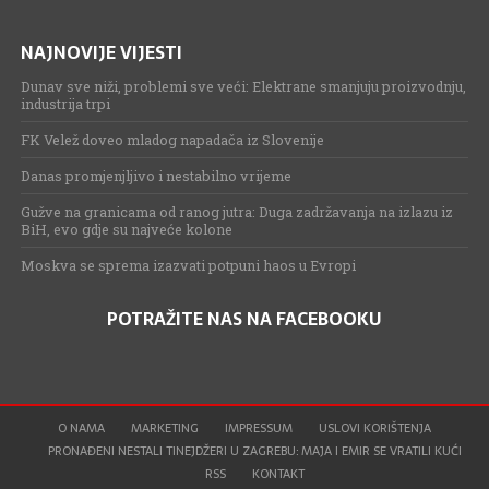
NAJNOVIJE VIJESTI
Dunav sve niži, problemi sve veći: Elektrane smanjuju proizvodnju,
industrija trpi
FK Velež doveo mladog napadača iz Slovenije
Danas promjenjljivo i nestabilno vrijeme
Gužve na granicama od ranog jutra: Duga zadržavanja na izlazu iz
BiH, evo gdje su najveće kolone
Moskva se sprema izazvati potpuni haos u Evropi
POTRAŽITE NAS NA FACEBOOKU
O NAMA
MARKETING
IMPRESSUM
USLOVI KORIŠTENJA
PRONAĐENI NESTALI TINEJDŽERI U ZAGREBU: MAJA I EMIR SE VRATILI KUĆI
RSS
KONTAKT