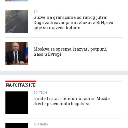
BIH
Gužve na granicama od ranog jutra:
Duga zadržavanja na izlazu iz BiH, evo
gdje su najveće kolone
SVIJET
Moskva se sprema izazvati potpuni
haos u Evropi
NAJČITANIJE
SCI-TECH
Imate li stari telefon u ladici: Možda
držite pravo malo bogatstvo
SVAŠTARA