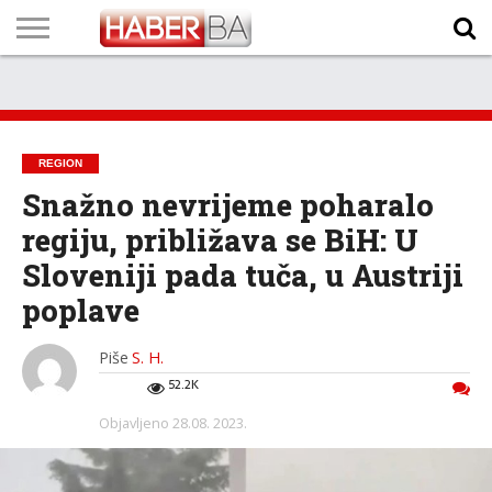
VIJESTI
BIZNIS
SPORT
SHOWBIZ
LIFESTYLE
SCI-
AUTO
ZANIMLJIVOSTI
FOTO
VIDEO
TV
VREMENSKA
STANJE NA
KURSNA
O
MARKETING
IMPRESSUM
KONTAKT
TECH
PROGRAM
PROGNOZA
PUTEVIMA
LISTA
NAMA
REGION
Snažno nevrijeme poharalo
regiju, približava se BiH: U
Sloveniji pada tuča, u Austriji
poplave
Piše
S. H.
52.2K
Objavljeno
28.08. 2023.