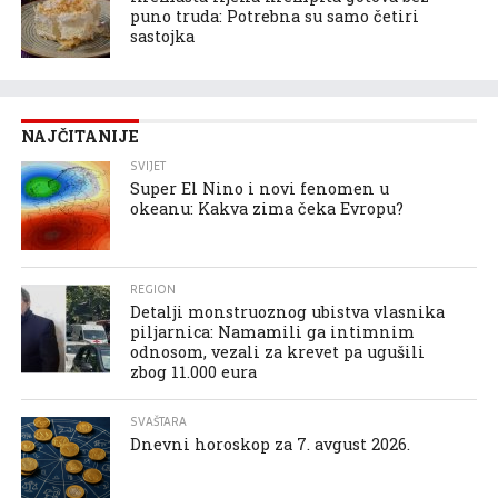
puno truda: Potrebna su samo četiri
sastojka
NAJČITANIJE
SVIJET
Super El Nino i novi fenomen u
okeanu: Kakva zima čeka Evropu?
REGION
Detalji monstruoznog ubistva vlasnika
piljarnica: Namamili ga intimnim
odnosom, vezali za krevet pa ugušili
zbog 11.000 eura
SVAŠTARA
Dnevni horoskop za 7. avgust 2026.