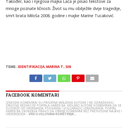
Također, kao i njegova majka Laća je pisao tekstove za
mnoge poznate ličnosti. Život su mu obilježile dvije tragedije,
smrt brata Miloša 2008. godine i majke Marine Tucaković.
TEME:
IDENTIFIKACIJA
,
MARINA T.
,
SIN
FACEBOOK KOMENTARI
IZNESENI KOMENTARI SU PRIVATNA MIŠLJENJA AUTORA I NE ODRAŽAVAJU
STAVOVE REDAKCIJE PORTALA HABER.BA. MOLIMO AUTORE KOMENTARA DA SE
SUZDRŽE OD VRIJEĐANJA, PSOVANJA I VULGARNOG IZRAŽAVANJA. PORTAL
HABER.BA ZADRŽAVA PRAVO DA OBRIŠE KOMENTAR BEZ PRETHODNE NAJAVE I
OBJAŠNJENJA -
VIŠE O USLOVIMA KORIŠTENJA...