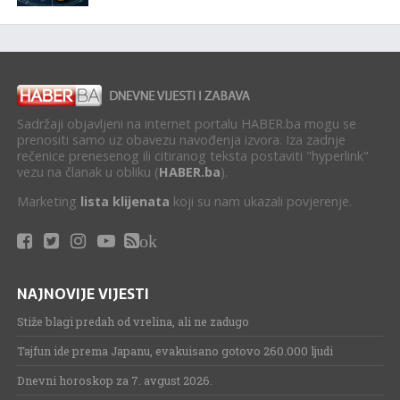
Sadržaji objavljeni na internet portalu HABER.ba mogu se
prenositi samo uz obavezu navođenja izvora. Iza zadnje
rečenice prenesenog ili citiranog teksta postaviti "hyperlink"
vezu na članak u obliku (
HABER.ba
).
Marketing
lista klijenata
koji su nam ukazali povjerenje.
ok
NAJNOVIJE VIJESTI
Stiže blagi predah od vrelina, ali ne zadugo
Tajfun ide prema Japanu, evakuisano gotovo 260.000 ljudi
Dnevni horoskop za 7. avgust 2026.