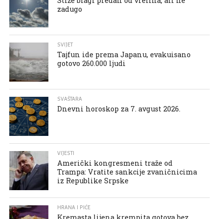
Stiže blagi predah od vrelina, ali ne
zadugo
SVIJET
Tajfun ide prema Japanu, evakuisano
gotovo 260.000 ljudi
SVAŠTARA
Dnevni horoskop za 7. avgust 2026.
VIJESTI
Američki kongresmeni traže od
Trampa: Vratite sankcije zvaničnicima
iz Republike Srpske
HRANA I PIĆE
Kremasta lijena krempita gotova bez