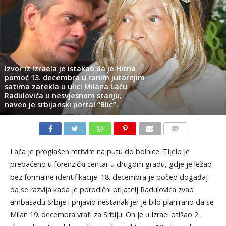
Izvor iz Izraela je istakao da je Hitna
pomoć 13. decembra u ranim jutarnjim
satima zatekla u ulici Milana Laću
Radulovića u nesvjesnom stanju,
naveo je srbijanski portal “Blic”.
KOMENTARI
Laća je proglašen mrtvim na putu do bolnice. Tijelo je
prebačeno u forenzički centar u drugom gradu, gdje je ležao
bez formalne identifikacije. 18. decembra je počeo događaj
da se razvija kada je porodični prijatelj Radulovića zvao
ambasadu Srbije i prijavio nestanak jer je bilo planirano da se
Milan 19. decembra vrati za Srbiju. On je u Izrael otišao 2.