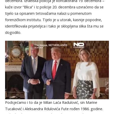
decembra. Izraelska policija je kontaktirana 19. decembra –
kaže izvor “Blica” i Iz policije 20. decembra uzvraćeno da se
tijelo sa opisanim tetovažama nalazi u pomenutom
forenzičkom institutu. Tijelo je u utorak, kasnije popodne,
identifikovala prijateljica i tako je sklopljena slika šta mu se
dogodilo.
Podsjećamo i to da je Milan Laća Radulović, sin Marine
Tucaković i Aleksandra Rdulovića Fute rođen 1986. godine.