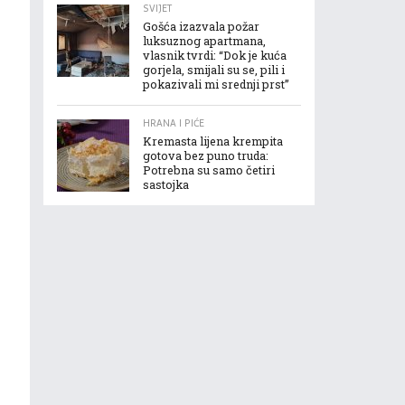
SVIJET
Gošća izazvala požar
luksuznog apartmana,
vlasnik tvrdi: “Dok je kuća
gorjela, smijali su se, pili i
pokazivali mi srednji prst”
HRANA I PIĆE
Kremasta lijena krempita
gotova bez puno truda:
Potrebna su samo četiri
sastojka