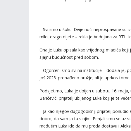
– Svi smo u šoku. Dvije noći neprospavane su i
milo, drago dijete – rekla je Andrijana za RTL tel
Ona je Luku opisala kao vrijednog mladića koji j
sjajnu budućnost pred sobom.
– Ogorčeni smo svi na institucije – dodala je, pod
još 2023. pronađeno oružje, ali je uprkos tome
Podsjetimo, Luka je ubijen u subotu, 16. maja,
Baričević, prijatelj ubijenog Luke koji je te veče
– Ja kao njegov dugogodišnji prijatelj ponudio s
dobro, da sam ja tu s njim. Penjali smo se uz step
međutim Luka ide da mu preda dostavu i Aleksić