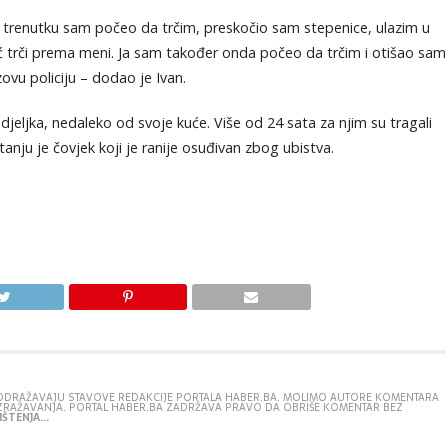
 trenutku sam počeo da trčim, preskočio sam stepenice, ulazim u
ić trči prema meni. Ja sam također onda počeo da trčim i otišao sam
zovu policiju – dodao je Ivan.
djeljka, nedaleko od svoje kuće. Više od 24 sata za njim su tragali
tanju je čovjek koji je ranije osuđivan zbog ubistva.
E ODRAŽAVAJU STAVOVE REDAKCIJE PORTALA HABER.BA. MOLIMO AUTORE KOMENTARA
IZRAŽAVANJA. PORTAL HABER.BA ZADRŽAVA PRAVO DA OBRIŠE KOMENTAR BEZ
ŠTENJA...