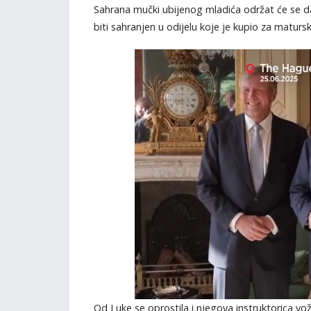
Sahrana mučki ubijenog mladića održat će se dan
biti sahranjen u odijelu koje je kupio za maturs
Od Luke se oprostila i njegova instruktorica vož