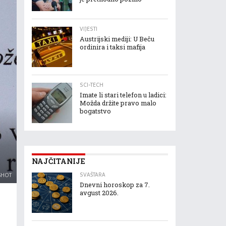
VIJESTI
Austrijski mediji: U Beču
ordinira i taksi mafija
SCI-TECH
Imate li stari telefon u ladici:
Možda držite pravo malo
bogatstvo
NAJČITANIJE
SVAŠTARA
SHOT
Dnevni horoskop za 7.
avgust 2026.