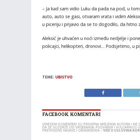
– Ja kad sam vidio Luku da pada na pod, u tom
auto, auto se gasi, otvaram vrata i vidim Aleks
u piceriju i prijavio da se to dogodilo, da hitno 
Aleksić je uhvaćen u noći između nedjelje i pone
policajci, helikopteri, dronovi… Podsjetimo, u pi
TEME:
UBISTVO
FACEBOOK KOMENTARI
IZNESENI KOMENTARI SU PRIVATNA MIŠLJENJA AUTORA I N
DA SE SUZDRŽE OD VRIJEĐANJA, PSOVANJA I VULGARNOG 
PRETHODNE NAJAVE I OBJAŠNJENJA -
VIŠE O USLOVIMA KORI