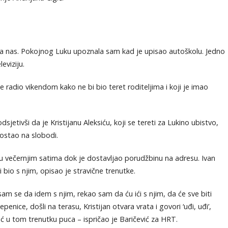
za nas. Pokojnog Luku upoznala sam kad je upisao autoškolu. Jedno
eviziju.
e radio vikendom kako ne bi bio teret roditeljima i koji je imao
sjetivši da je Kristijanu Aleksiću, koji se tereti za Lukino ubistvo,
 ostao na slobodi.
 u večernjim satima dok je dostavljao porudžbinu na adresu. Ivan
ri bio s njim, opisao je stravične trenutke.
am se da idem s njim, rekao sam da ću ići s njim, da će sve biti
enice, došli na terasu, Kristijan otvara vrata i govori ‘uđi, uđi’,
 u tom trenutku puca – ispričao je Baričević za HRT.