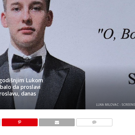
9-godišnjim Lukom
balo da proslavi
roslavu, danas
LUKA MILOVAC - SCREEN
KOMENTARI