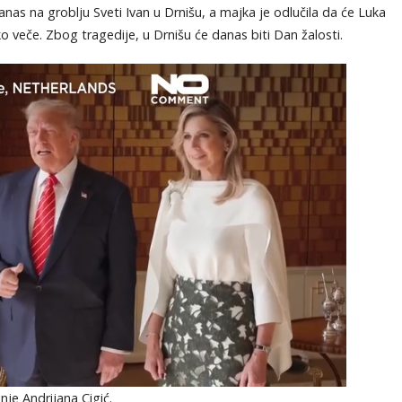
as na groblju Sveti Ivan u Drnišu, a majka je odlučila da će Luka
ko veče. Zbog tragedije, u Drnišu će danas biti Dan žalosti.
nje Andrijana Cigić.