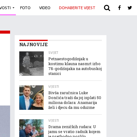
IVOSTI
FOTO
VIDEO
DOHABERITE VIJEST
ARHIVA
NAJNOVIJE
SVIJET
Petnaestogodišnjak u
kostimu klauna nasmrt izbo
78-godišnjaka na autobuskoj
stanici
VIJESTI
Bivša zaručnica Luke
Dončića traži da joj isplati 50
miliona dolara: Anamarija
želi i djecu da mu oduzme
VIJESTI
Drama zeničkih rudara: U
jamu se vratio radnik kojem
je prethodno pozlilo