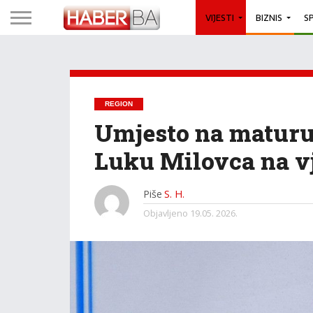
VIJESTI
BIZNIS
S
REGION
Umjesto na maturu,
Luku Milovca na v
Piše
S. H.
Objavljeno
19.05. 2026.