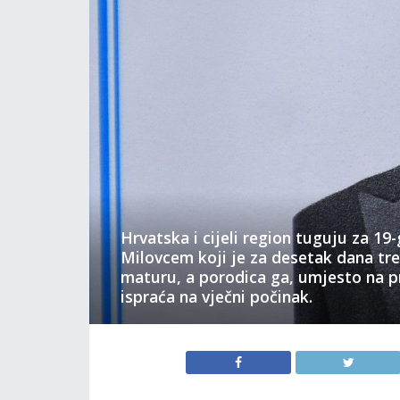
Hrvatska i cijeli region tuguju za 1
Milovcem koji je za desetak dana tre
maturu, a porodica ga, umjesto na p
ispraća na vječni počinak.