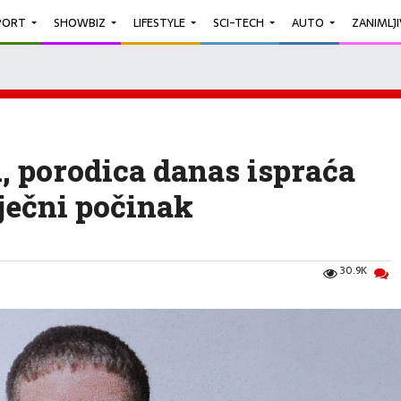
PORT
SHOWBIZ
LIFESTYLE
SCI-TECH
AUTO
ZANIMLJ
 porodica danas ispraća
ječni počinak
30.9K