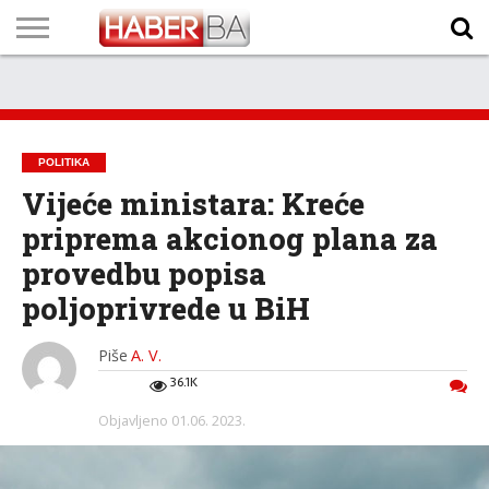
VIJESTI
BIZNIS
SPORT
SHOWBIZ
LIFESTYLE
SCI-
AUTO
ZANIMLJIVOSTI
FOTO
VIDEO
TV
VREMENSKA
STANJE NA
KURSNA
O
MARKETING
IMPRESSUM
KONTAKT
TECH
PROGRAM
PROGNOZA
PUTEVIMA
LISTA
NAMA
POLITIKA
Vijeće ministara: Kreće
priprema akcionog plana za
provedbu popisa
poljoprivrede u BiH
Piše
A. V.
36.1K
Objavljeno
01.06. 2023.