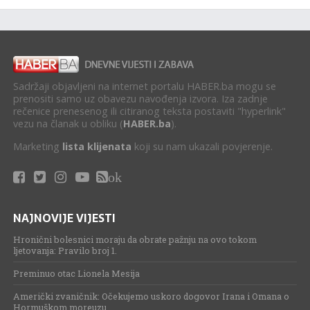
Sadržaji objavljeni na internet portalu HABER.ba mogu se
prenositi samo uz obavezu navođenja izvora. Iza zadnje
rečenice prenesenog ili citiranog teksta postaviti "hyperlink"
vezu na članak u obliku (
HABER.ba
).
Marketing
lista klijenata
koji su nam ukazali povjerenje.
ok
NAJNOVIJE VIJESTI
Hronični bolesnici moraju da obrate pažnju na ovo tokom
ljetovanja: Pravilo broj 1.
Preminuo otac Lionela Mesija
Američki zvaničnik: Očekujemo uskoro dogovor Irana i Omana o
Hormuškom moreuzu