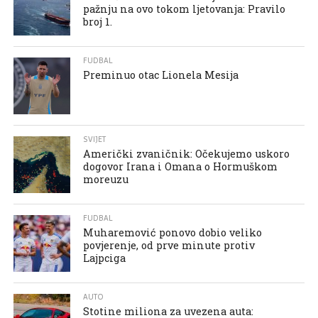
pažnju na ovo tokom ljetovanja: Pravilo
broj 1.
FUDBAL
Preminuo otac Lionela Mesija
SVIJET
Američki zvaničnik: Očekujemo uskoro
dogovor Irana i Omana o Hormuškom
moreuzu
FUDBAL
Muharemović ponovo dobio veliko
povjerenje, od prve minute protiv
Lajpciga
AUTO
Stotine miliona za uvezena auta: