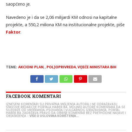
saopćeno je.
Navedeno je i da se 2,06 milijardi KM odnosi nа kapitalne
projekte, а 550,2 miliona KM na institucionalne projekte, piše
Faktor
.
TEME:
AKCIONI PLAN
,
,
POLJOPRIVREDA
,
VIJEĆE MINISTARA BIH
FACEBOOK KOMENTARI
IZNESENI KOMENTARI SU PRIVATNA MIŠLJENJA AUTORA I NE ODRAŽAVAJU
STAVOVE REDAKCIJE PORTALA HABER.BA. MOLIMO AUTORE KOMENTARA DA SE
SUZDRŽE OD VRIJEĐANJA, PSOVANJA I VULGARNOG IZRAŽAVANJA. PORTAL
HABER.BA ZADRŽAVA PRAVO DA OBRIŠE KOMENTAR BEZ PRETHODNE NAJAVE I
OBJAŠNJENJA -
VIŠE O USLOVIMA KORIŠTENJA...