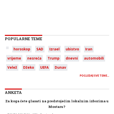
POPULARNE TEME
horoskop
SAD
Izrael
ubistvo
Iran
vrijeme
nesreća
Trump
dnevni
automobili
Velež
Džeko
UEFA
Dunav
POGLEDAJ SVE TEME…
ANKETA
Za koga ćete glasati na predstojećim lokalnim izborima u
Mostaru?