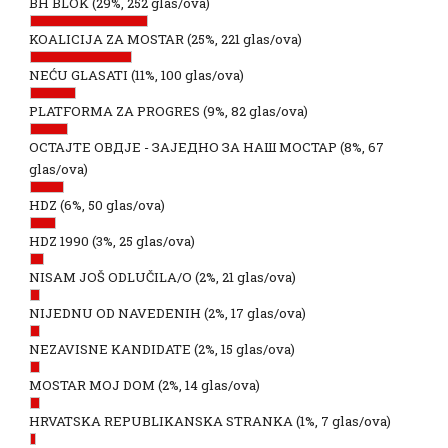
BH BLOK
(29%, 252 glas/ova)
KOALICIJA ZA MOSTAR
(25%, 221 glas/ova)
NEĆU GLASATI
(11%, 100 glas/ova)
PLATFORMA ZA PROGRES
(9%, 82 glas/ova)
ОСТАЈТЕ ОВДЈЕ - ЗАЈЕДНО ЗА НАШ МОСТАР
(8%, 67
glas/ova)
HDZ
(6%, 50 glas/ova)
HDZ 1990
(3%, 25 glas/ova)
NISAM JOŠ ODLUČILA/O
(2%, 21 glas/ova)
NIJEDNU OD NAVEDENIH
(2%, 17 glas/ova)
NEZAVISNE KANDIDATE
(2%, 15 glas/ova)
MOSTAR MOJ DOM
(2%, 14 glas/ova)
HRVATSKA REPUBLIKANSKA STRANKA
(1%, 7 glas/ova)