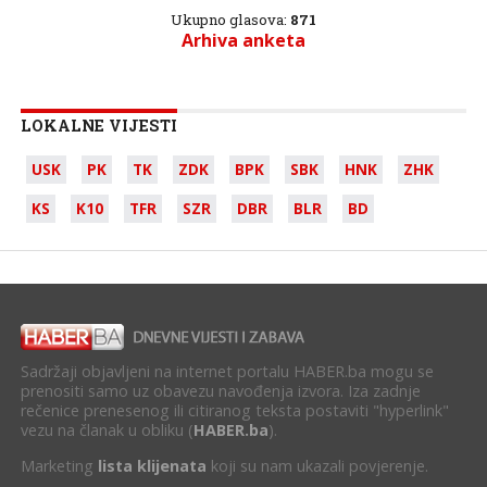
Ukupno glasova:
871
Arhiva anketa
LOKALNE VIJESTI
USK
PK
TK
ZDK
BPK
SBK
HNK
ZHK
KS
K10
TFR
SZR
DBR
BLR
BD
Sadržaji objavljeni na internet portalu HABER.ba mogu se
prenositi samo uz obavezu navođenja izvora. Iza zadnje
rečenice prenesenog ili citiranog teksta postaviti "hyperlink"
vezu na članak u obliku (
HABER.ba
).
Marketing
lista klijenata
koji su nam ukazali povjerenje.