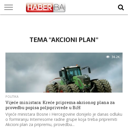
VIJESTI
BIZNIS
SPORT
SHOWBIZ
LIFESTYLE
SCI-
AUTO
ZANIMLJIVOSTI
FOTO
VIDEO
TV
VREMENSKA
STANJE NA
KURSNA
O
MARKETING
IMPRESSUM
KONTAKT
TECH
PROGRAM
PROGNOZA
PUTEVIMA
LISTA
NAMA
TEMA "AKCIONI PLAN"
36.2K
POLITIKA
Vijeće ministara: Kreće priprema akcionog plana za
provedbu popisa poljoprivrede u BiH
Vijeće ministara Bosne i Hercegovine donijelo je danas odluku
o formiranju Interresorne radne grupe koja treba pripremiti
Akcioni plan za pripremu, provedbu...