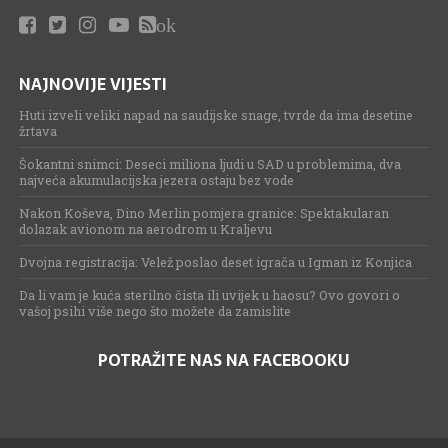
ok
NAJNOVIJE VIJESTI
Huti izveli veliki napad na saudijske snage, tvrde da ima desetine
žrtava
Šokantni snimci: Deseci miliona ljudi u SAD u problemima, dva
najveća akumulacijska jezera ostaju bez vode
Nakon Koševa, Dino Merlin pomjera granice: Spektakularan
dolazak avionom na aerodrom u Kraljevu
Dvojna registracija: Velež poslao deset igrača u Igman iz Konjica
Da li vam je kuća sterilno čista ili uvijek u haosu? Ovo govori o
vašoj psihi više nego što možete da zamislite
POTRAŽITE NAS NA FACEBOOKU