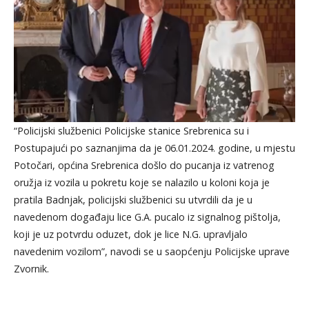
“Policiјski službenici Policiјske stanice Srebrenica su i
Postupaјući po saznanjima da јe 06.01.2024. godine, u mјestu
Potočari, općina Srebrenica došlo do pucanja iz vatrenog
oružјa iz vozila u pokretu koјe se nalazilo u koloni koјa јe
pratila Badnjak, policiјski službenici su utvrdili da јe u
navedenom događaјu lice G.A. pucalo iz signalnog pištolja,
koјi јe uz potvrdu oduzet, dok јe lice N.G. upravljalo
navedenim vozilom”, navodi se u saopćenju Policijske uprave
Zvornik.