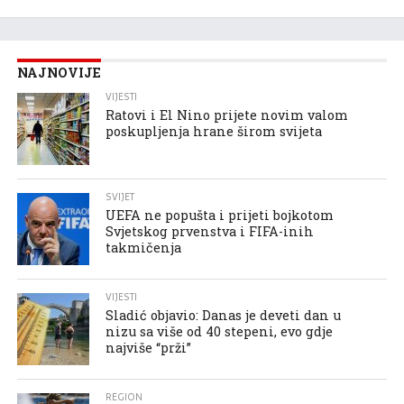
NAJNOVIJE
VIJESTI
Ratovi i El Nino prijete novim valom
poskupljenja hrane širom svijeta
SVIJET
UEFA ne popušta i prijeti bojkotom
Svjetskog prvenstva i FIFA-inih
takmičenja
VIJESTI
Sladić objavio: Danas je deveti dan u
nizu sa više od 40 stepeni, evo gdje
najviše “prži”
REGION