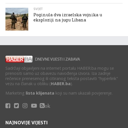
SVIJET
Poginula dva izraelska vojnika u
eksploziji na jugu Libana
Sadržaji objavljeni na internet portalu HABER.ba mogu se
prenositi samo uz obavezu navođenja izvora. Iza zadnje
rečenice prenesenog ili citiranog teksta postaviti "hyperlink"
vezu na članak u obliku (
HABER.ba
).
Marketing
lista klijenata
koji su nam ukazali povjerenje.
ok
NAJNOVIJE VIJESTI