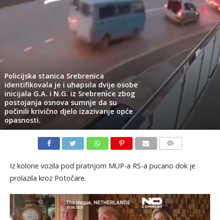
Policijska stanica Srebrenica
identifikovala je i uhapsila dvije osobe
iniciјala G.A. i N.G. iz Srebrenice zbog
postoјanja osnova sumnje da su
počinili krivično dјelo izazivanje opće
opasnosti.
KOMENTARI
Iz kolone vozila pod pratnjom MUP-a RS-a pucano dok je
prolazila kroz Potočare.