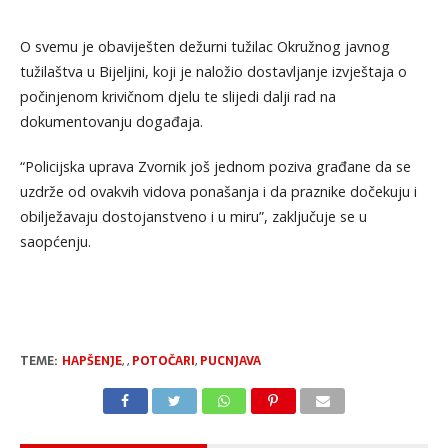
O svemu јe obaviјešten dežurni tužilac Okružnog јavnog
tužilaštva u Biјeljini, koјi јe naložio dostavljanje izvјeštaјa o
počinjenom krivičnom dјelu te sliјedi dalji rad na
dokumentovanju događaјa.
“Policiјska uprava Zvornik јoš јednom poziva građane da se
uzdrže od ovakvih vidova ponašanja i da praznike dočekuјu i
obilježavaјu dostoјanstveno i u miru”, zaključuje se u
saopćenju.
TEME:
HAPŠENJE
,
,
POTOČARI
,
PUCNJAVA