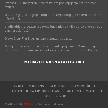
Ratovi i El Nino prijete novim valom poskupljenja hrane širom
svijeta
UEFA ne popušta i prijeti bojkotom Svjetskog prvenstva i FIFA-inih
takmičenja
Sladić objavio: Danas je deveti dan u nizu sa više od 40 stepeni, evo
gdje najviše “prži”
Djevojčicu (7) u Srbiji usisao vakum na bazenu
Detalji monstruoznog ubistva vlasnika piljarnica: Namamili ga
intimnim odnosom, vezali za krevet pa ugušili zbog 11.000 eura
POTRAŽITE NAS NA FACEBOOKU
O NAMA
MARKETING
IMPRESSUM
USLOVI KORIŠTENJA
PRONAĐENI NESTALI TINEJDŽERI U ZAGREBU: MAJA I EMIR SE VRATILI KUĆI
RSS
KONTAKT
© 2012 - 2020 "
NMS.ba
" - Sva prava zadržana.