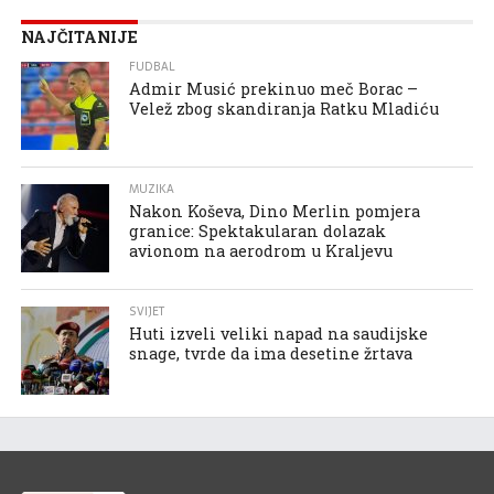
NAJČITANIJE
FUDBAL
Admir Musić prekinuo meč Borac –
Velež zbog skandiranja Ratku Mladiću
MUZIKA
Nakon Koševa, Dino Merlin pomjera
granice: Spektakularan dolazak
avionom na aerodrom u Kraljevu
SVIJET
Huti izveli veliki napad na saudijske
snage, tvrde da ima desetine žrtava