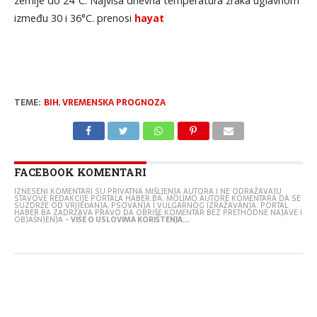
zemlje do 24°C. Najviša dnevna temperatura zraka uglavnom
između 30 i 36°C. prenosi
hayat
TEME:
BIH
,
VREMENSKA PROGNOZA
FACEBOOK KOMENTARI
IZNESENI KOMENTARI SU PRIVATNA MIŠLJENJA AUTORA I NE ODRAŽAVAJU
STAVOVE REDAKCIJE PORTALA HABER.BA. MOLIMO AUTORE KOMENTARA DA SE
SUZDRŽE OD VRIJEĐANJA, PSOVANJA I VULGARNOG IZRAŽAVANJA. PORTAL
HABER.BA ZADRŽAVA PRAVO DA OBRIŠE KOMENTAR BEZ PRETHODNE NAJAVE I
OBJAŠNJENJA -
VIŠE O USLOVIMA KORIŠTENJA...