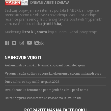
Sadržaji objavljeni na internet portalu HABER.ba mogu se
prenositi samo uz obavezu navođenja izvora. Iza zadnje
rečenice prenesenog ili citiranog teksta postaviti "hyperlink"
vezu na članak u obliku (
HABER.ba
).
Marketing
lista klijenata
koji su nam ukazali povjerenje.
ok
NAJNOVIJE VIJESTI
Autoindustrija u šoku: Njemački gigant pred stečajem
Vrućine i suša koštaju evropsku ekonomiju stotine milijardi eura
Dnevni horoskop za 10. avgust.2026.
Dva okeanska fenomena promijenit će zimu pred nama
Od ranog jutra kilometarske kolone na izlazu iz BiH
POTRAŽITE NAS NA FACEBOOKU