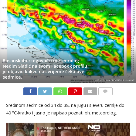
Bosanskohercegovački meteorolog
Nedim Sladić na svom Facebook profilu
je objavio kakvo nas vrijeme čeka ove
sedmice.
VREMENSKA PROGNOZA - HAYAT
KOMENTARI
Sredinom sedmice od 34 do 38, na jugu i sjeveru zemlje do
40 °C-kratko i jasno je napisao poznati bh. meteorolog.