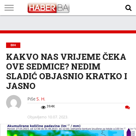
VIJESTI
BIZNIS
SPORT
SHOWBIZ
LIFESTYLE
SCI-
AUTO
ZANIMLJIVOSTI
FOTO
VIDEO
TV
VREMENSKA
STANJE NA
KURSNA
O
MARKETING
IMPRESSUM
KONTAKT
TECH
PROGRAM
PROGNOZA
PUTEVIMA
LISTA
NAMA
BIH
KAKVO NAS VRIJEME ČEKA
OVE SEDMICE? NEDIM
SLADIĆ OBJASNIO KRATKO I
JASNO
Piše
S. H.
39.4K
Objavljeno
10.07. 2023.