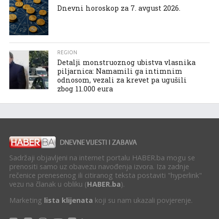
Dnevni horoskop za 7. avgust 2026.
REGION
Detalji monstruoznog ubistva vlasnika
piljarnica: Namamili ga intimnim
odnosom, vezali za krevet pa ugušili
zbog 11.000 eura
Sadržaji objavljeni na internet portalu HABER.ba mogu se
prenositi samo uz obavezu navođenja izvora. Iza zadnje
rečenice prenesenog ili citiranog teksta postaviti "hyperlink"
vezu na članak u obliku (
HABER.ba
).
Marketing
lista klijenata
koji su nam ukazali povjerenje.