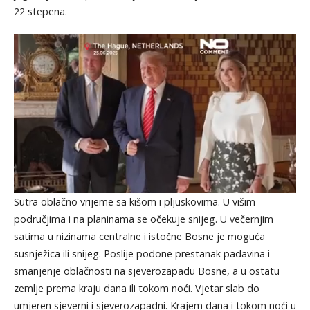
22 stepena.
Sutra oblačno vrijeme sa kišom i pljuskovima. U višim
područjima i na planinama se očekuje snijeg. U večernjim
satima u nizinama centralne i istočne Bosne je moguća
susnježica ili snijeg. Poslije podone prestanak padavina i
smanjenje oblačnosti na sjeverozapadu Bosne, a u ostatu
zemlje prema kraju dana ili tokom noći. Vjetar slab do
umjeren sjeverni i sjeverozapadni. Krajem dana i tokom noći u