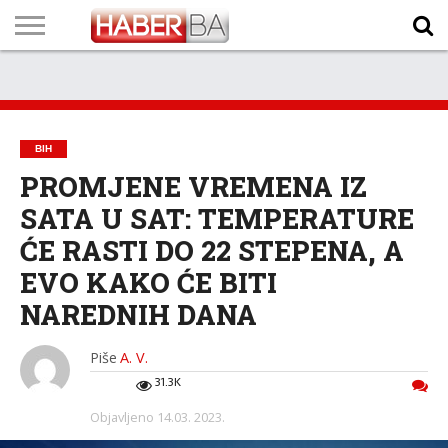
VIJESTI
BIZNIS
SPORT
SHOWBIZ
LIFESTYLE
SCI-
AUTO
ZANIMLJIVOSTI
FOTO
VIDEO
TV
VREMENSKA
STANJE NA
KURSNA
O
MARKETING
IMPRESSUM
KONTAKT
TECH
PROGRAM
PROGNOZA
PUTEVIMA
LISTA
NAMA
BIH
PROMJENE VREMENA IZ
SATA U SAT: TEMPERATURE
ĆE RASTI DO 22 STEPENA, A
EVO KAKO ĆE BITI
NAREDNIH DANA
Piše
A. V.
31.3K
Objavljeno
14.03. 2023.