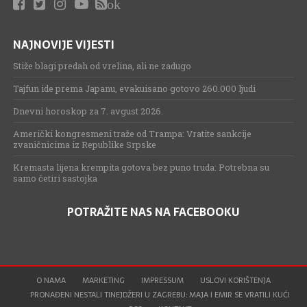
ok
NAJNOVIJE VIJESTI
Stiže blagi predah od vrelina, ali ne zadugo
Tajfun ide prema Japanu, evakuisano gotovo 260.000 ljudi
Dnevni horoskop za 7. avgust 2026.
Američki kongresmeni traže od Trampa: Vratite sankcije
zvaničnicima iz Republike Srpske
Kremasta lijena krempita gotova bez puno truda: Potrebna su
samo četiri sastojka
POTRAŽITE NAS NA FACEBOOKU
O NAMA
MARKETING
IMPRESSUM
USLOVI KORIŠTENJA
PRONAĐENI NESTALI TINEJDŽERI U ZAGREBU: MAJA I EMIR SE VRATILI KUĆI