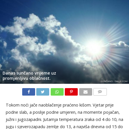
Danas sunčano vrijeme uz
promjenljivu oblačnost.
SUNČANO - DALJE.COM
KOMENTARI
Tokom noći jače naoblačenje praćeno kišom. Vjetar prije
podne slab, a poslije podne umjeren, na momente pojačan,
južni i jugozapadni. Jutarnja temperatura zraka od 4 do 10, na
jugu i sjeverozapadu zemlje do 13, a najviša dnevna od 15 do