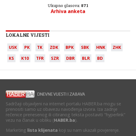
Ukupno glasova:
871
Arhiva anketa
LOKALNE VIJESTI
USK
PK
TK
ZDK
BPK
SBK
HNK
ZHK
KS
K10
TFR
SZR
DBR
BLR
BD
Sadržaji objavljeni na internet portalu HABER.ba mogu se
prenositi samo uz obavezu navođenja izvora. Iza zadnje
rečenice prenesenog ili citiranog teksta postaviti "hyperlink"
vezu na članak u obliku (
HABER.ba
).
Marketing
lista klijenata
koji su nam ukazali povjerenje.