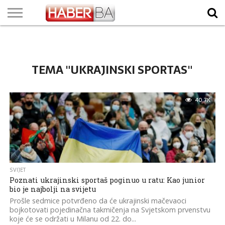
VIJESTI
BIZNIS
SPORT
SHOWBIZ
LIFESTYLE
SCI-
AUTO
ZANIMLJIVOSTI
FOTO
VIDEO
TV
VREMENSKA
STANJE NA
KURSNA
O
MARKETING
IMPRESSUM
KONTAKT
TECH
PROGRAM
PROGNOZA
PUTEVIMA
LISTA
NAMA
TEMA "UKRAJINSKI SPORTAS"
40.7K
SVIJET
Poznati ukrajinski sportaš poginuo u ratu: Kao junior
bio je najbolji na svijetu
Prošle sedmice potvrđeno da će ukrajinski mačevaoci
bojkotovati pojedinačna takmičenja na Svjetskom prvenstvu
koje će se održati u Milanu od 22. do...