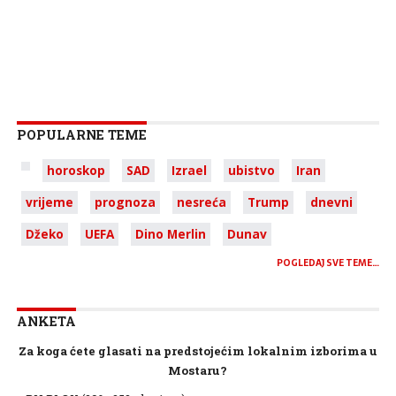
POPULARNE TEME
horoskop
SAD
Izrael
ubistvo
Iran
vrijeme
prognoza
nesreća
Trump
dnevni
Džeko
UEFA
Dino Merlin
Dunav
POGLEDAJ SVE TEME…
ANKETA
Za koga ćete glasati na predstojećim lokalnim izborima u
Mostaru?