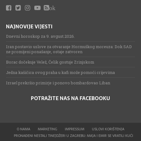
ok
NAJNOVIJE VIJESTI
Dnevni horoskop za 9. avgust.2026.
Iran postavio uslove za otvaranje Hormuškog moreuza: Dok SAD
ne promijeni ponašanje, ostaje zatvoren
Borac dočekuje Velež, Čelik gostuje Zrinjskom
Jedna kašičica ovog praha u kafi može pomoći crijevima
Izrael prekršio primirje i ponovo bombardovao Liban
POTRAŽITE NAS NA FACEBOOKU
O NAMA
MARKETING
IMPRESSUM
USLOVI KORIŠTENJA
PRONAĐENI NESTALI TINEJDŽERI U ZAGREBU: MAJA I EMIR SE VRATILI KUĆI