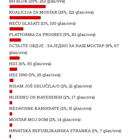
BH BLOK
(29%, 252 glas/ova)
KOALICIJA ZA MOSTAR
(25%, 221 glas/ova)
NEĆU GLASATI
(11%, 100 glas/ova)
PLATFORMA ZA PROGRES
(9%, 82 glas/ova)
ОСТАЈТЕ ОВДЈЕ - ЗАЈЕДНО ЗА НАШ МОСТАР
(8%, 67
glas/ova)
HDZ
(6%, 50 glas/ova)
HDZ 1990
(3%, 25 glas/ova)
NISAM JOŠ ODLUČILA/O
(2%, 21 glas/ova)
NIJEDNU OD NAVEDENIH
(2%, 17 glas/ova)
NEZAVISNE KANDIDATE
(2%, 15 glas/ova)
MOSTAR MOJ DOM
(2%, 14 glas/ova)
HRVATSKA REPUBLIKANSKA STRANKA
(1%, 7 glas/ova)