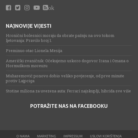
ok
NAJNOVIJE VIJESTI
Hronični bolesnici moraju da obrate pažnju na ovo tokom
ljetovanja: Pravilo broj 1.
Preminuo otac Lionela Mesija
Američki zvaničnik: Očekujemo uskoro dogovor Irana i Omana o
Hormuškom moreuzu
Muharemović ponovo dobio veliko povjerenje, od prve minute
protiv Lajpciga
Stotine miliona za uvezena auta: Ferrari najskuplji, hibrida sve više
POTRAŽITE NAS NA FACEBOOKU
O NAMA
MARKETING
IMPRESSUM
USLOVI KORIŠTENJA