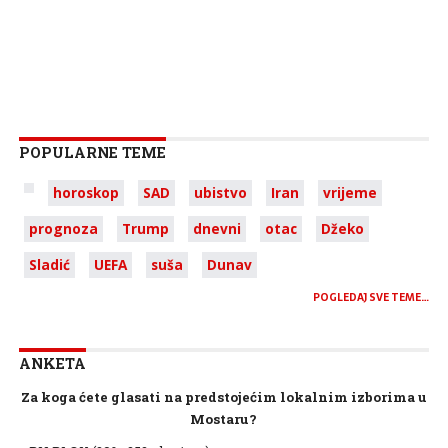
POPULARNE TEME
horoskop
SAD
ubistvo
Iran
vrijeme
prognoza
Trump
dnevni
otac
Džeko
Sladić
UEFA
suša
Dunav
POGLEDAJ SVE TEME…
ANKETA
Za koga ćete glasati na predstojećim lokalnim izborima u
Mostaru?