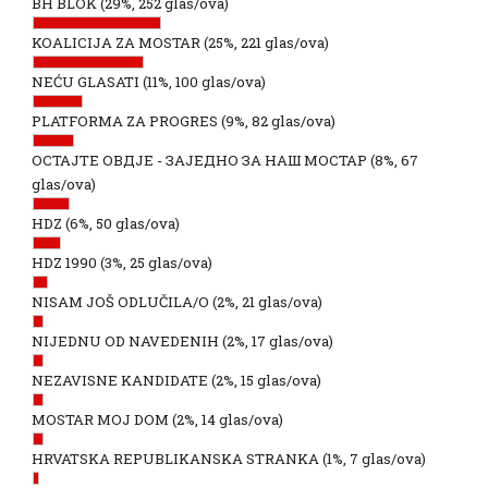
BH BLOK
(29%, 252 glas/ova)
KOALICIJA ZA MOSTAR
(25%, 221 glas/ova)
NEĆU GLASATI
(11%, 100 glas/ova)
PLATFORMA ZA PROGRES
(9%, 82 glas/ova)
ОСТАЈТЕ ОВДЈЕ - ЗАЈЕДНО ЗА НАШ МОСТАР
(8%, 67
glas/ova)
HDZ
(6%, 50 glas/ova)
HDZ 1990
(3%, 25 glas/ova)
NISAM JOŠ ODLUČILA/O
(2%, 21 glas/ova)
NIJEDNU OD NAVEDENIH
(2%, 17 glas/ova)
NEZAVISNE KANDIDATE
(2%, 15 glas/ova)
MOSTAR MOJ DOM
(2%, 14 glas/ova)
HRVATSKA REPUBLIKANSKA STRANKA
(1%, 7 glas/ova)