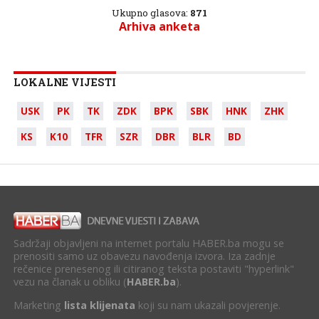
Ukupno glasova:
871
Arhiva anketa
LOKALNE VIJESTI
USK
PK
TK
ZDK
BPK
SBK
HNK
ZHK
KS
K10
TFR
SZR
DBR
BLR
BD
Sadržaji objavljeni na internet portalu HABER.ba mogu se
prenositi samo uz obavezu navođenja izvora. Iza zadnje
rečenice prenesenog ili citiranog teksta postaviti "hyperlink"
vezu na članak u obliku (
HABER.ba
).
Marketing
lista klijenata
koji su nam ukazali povjerenje.