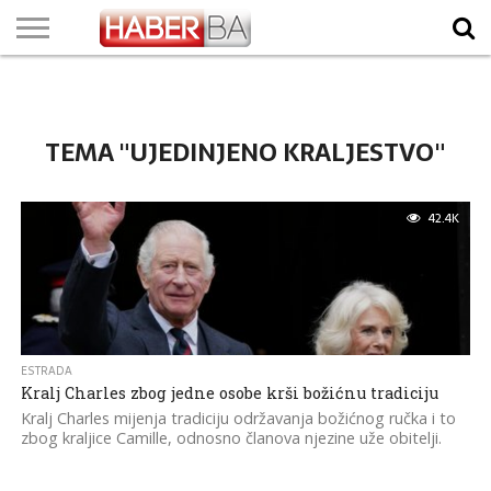
VIJESTI
BIZNIS
SPORT
SHOWBIZ
LIFESTYLE
SCI-
AUTO
ZANIMLJIVOSTI
FOTO
VIDEO
TV
VREMENSKA
STANJE NA
KURSNA
O
MARKETING
IMPRESSUM
KONTAKT
TECH
PROGRAM
PROGNOZA
PUTEVIMA
LISTA
NAMA
TEMA "UJEDINJENO KRALJESTVO"
42.4K
ESTRADA
Kralj Charles zbog jedne osobe krši božićnu tradiciju
Kralj Charles mijenja tradiciju održavanja božićnog ručka i to
zbog kraljice Camille, odnosno članova njezine uže obitelji.